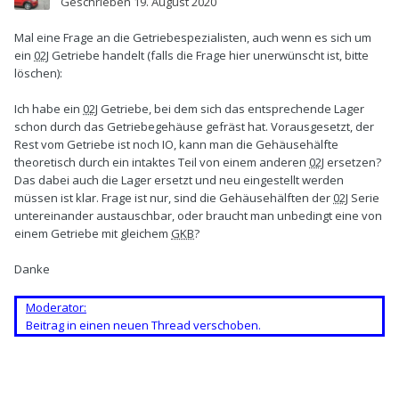
Geschrieben
19. August 2020
Mal eine Frage an die Getriebespezialisten, auch wenn es sich um
ein
02J
Getriebe handelt (falls die Frage hier unerwünscht ist, bitte
löschen):
Ich habe ein
02J
Getriebe, bei dem sich das entsprechende Lager
schon durch das Getriebegehäuse gefräst hat. Vorausgesetzt, der
Rest vom Getriebe ist noch IO, kann man die Gehäusehälfte
theoretisch durch ein intaktes Teil von einem anderen
02J
ersetzen?
Das dabei auch die Lager ersetzt und neu eingestellt werden
müssen ist klar. Frage ist nur, sind die Gehäusehälften der
02J
Serie
untereinander austauschbar, oder braucht man unbedingt eine von
einem Getriebe mit gleichem
GKB
?
Danke
Moderator:
Beitrag in einen neuen Thread verschoben.