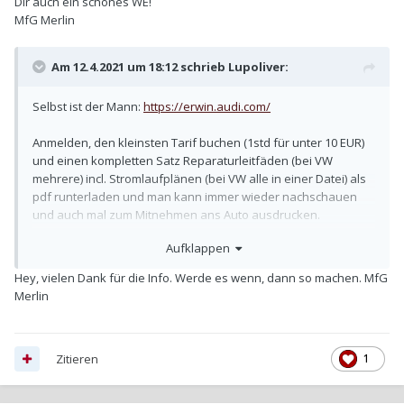
Dir auch ein schönes WE!
MfG Merlin
Am 12.4.2021 um 18:12 schrieb
Lupoliver
:
Selbst ist der Mann:
https://erwin.audi.com/
Anmelden, den kleinsten Tarif buchen (1std für unter 10 EUR)
und einen kompletten Satz Reparaturleitfäden (bei VW
mehrere) incl. Stromlaufplänen (bei VW alle in einer Datei) als
pdf runterladen und man kann immer wieder nachschauen
und auch mal zum Mitnehmen ans Auto ausdrucken.
Aufklappen
Wenn man nicht zu sehr trödelt, kann man das in dieser
Stunde für min. 2 Fahrzeugtypen schaffen.
Hey, vielen Dank für die Info. Werde es wenn, dann so machen. MfG
Merlin
Zum nicht trödeln gehört, dass man nicht erst groß sucht, was
man denn genau braucht (so z.B. zur eigenen Motorisierung,
Getriebe usw. passend), sondern alles was da als pdf zu
finden ist, komplett (Rep.-Leitfäden, Stromlaufpläne,
Zitieren
1
Instandhaltung genau genommen (da steht noch einiges drin,
was in den Rep.-Leitfäden nicht steht), Wartungstabellen,