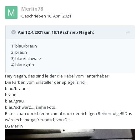
Selbststudienprogramme (hier vielleicht nach A2 suchen), ...).
Merlin78
Download geht schneller als erst lange das richtige zu
identifizieren. Aussortieren kann man hinterher immer noch.
Geschrieben
16. April 2021
Ich habe für meinen Lupo und T3 alles behalten.
Am 12.4.2021 um 19:19 schrieb
Nagah
:
Wenn man dann noch Zeit hat, gibt es auch noch einen Punkt
"fahrzeugindividuelle Informationen". Da kann man die FIN
1) blau/braun
eingeben und erhält noch ein paar Informationen
2) braun
(Produktions- oder Auslieferungsdatum, Kennbuchstaben,
3) blau/schwarz
Typgenehmigungsnummer, PR-Nummern / Ausstattung ab
4) blau/grün
Werk, ...).
Hey Nagah, das sind leider die Kabel vom Fenterheber.
Die Farben vom Einsteller der Spiegel sind:
blau/braun...
braun...
blau/grau...
blau/schwarz.... siehe Foto.
Bitte schau doch hier nochmal nach der richtigen Reihenfolge!!! Das
wäre echt mega freundlich von Dir...
LG Merlin