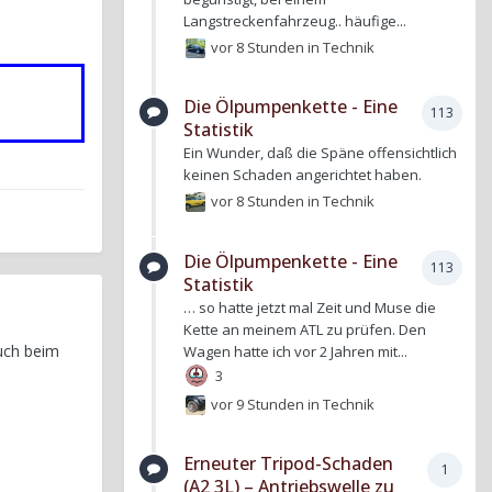
Langstreckenfahrzeug.. häufige...
vor 8 Stunden
in
Technik
Die Ölpumpenkette - Eine
113
Statistik
Ein Wunder, daß die Späne offensichtlich
keinen Schaden angerichtet haben.
vor 8 Stunden
in
Technik
Die Ölpumpenkette - Eine
113
Statistik
… so hatte jetzt mal Zeit und Muse die
Kette an meinem ATL zu prüfen. Den
auch beim
Wagen hatte ich vor 2 Jahren mit...
3
vor 9 Stunden
in
Technik
Erneuter Tripod-Schaden
1
(A2 3L) – Antriebswelle zu