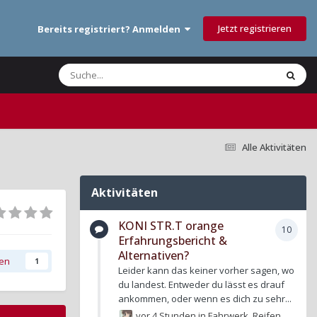
Jetzt registrieren
Bereits registriert? Anmelden
Alle Aktivitäten
Aktivitäten
KONI STR.T orange
10
Erfahrungsbericht &
Alternativen?
gen
1
Leider kann das keiner vorher sagen, wo
du landest. Entweder du lässt es drauf
ankommen, oder wenn es dich zu sehr...
vor 4 Stunden
in
Fahrwerk, Reifen