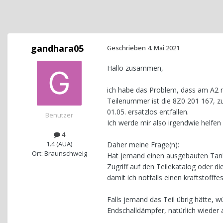
gandhara05
Geschrieben
4. Mai 2021
Hallo zusammen,
ich habe das Problem, dass am A2 m
Teilenummer ist die 8Z0 201 167, z
01.05. ersatzlos entfallen.
Benutzer
Ich werde mir also irgendwie helfe
4
1.4 (AUA)
Daher meine Frage(n):
Ort: Braunschweig
Hat jemand einen ausgebauten Tank
Zugriff auf den Teilekatalog oder di
damit ich notfalls einen kraftstoff
Falls jemand das Teil übrig hätte, 
Endschalldämpfer, natürlich wieder a