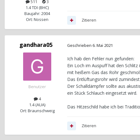
511
3
1.4 TDI (BHC)
Baujahr: 2004
Ort: Nossen
Zitieren
gandhara05
Geschrieben
6. Mai 2021
Ich hab den Fehler nun gefunden:
Ein Loch im Auspuff hat den Schlit
mit heißem Gas das Rohr geschmol
Das Entlüftungsrohr wird zumindest
Der Schalldämpfer sollte aus akust
Benutzer
ein Stück Schlauch eingesetzt wird.
4
1.4 (AUA)
Das Hitzeschild habe ich bei Tradit
Ort: Braunschweig
Zitieren