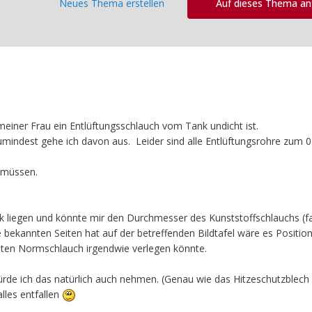
Neues Thema erstellen
Auf dieses Thema a
einer Frau ein Entlüftungsschlauch vom Tank undicht ist.
umindest gehe ich davon aus. Leider sind alle Entlüftungsrohre zum 0
n müssen.
 liegen und könnte mir den Durchmesser des Kunststoffschlauchs (f
e bekannten Seiten hat auf der betreffenden Bildtafel wäre es Positio
festen Normschlauch irgendwie verlegen könnte.
würde ich das natürlich auch nehmen. (Genau wie das Hitzeschutzblec
lles entfallen