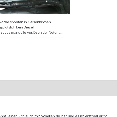
nt, einen Schlauch mit Schellen drüber und es ist erstmal dicht.