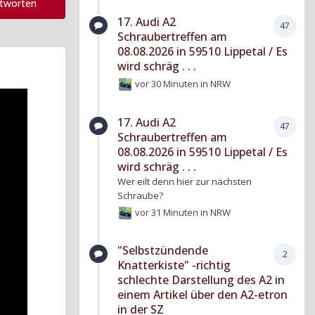
ntworten
17. Audi A2
47
Schraubertreffen am
08.08.2026 in 59510 Lippetal / Es
wird schräg . . .
vor 30 Minuten
in
NRW
17. Audi A2
47
Schraubertreffen am
08.08.2026 in 59510 Lippetal / Es
wird schräg . . .
Wer eilt denn hier zur nächsten
Schraube?
vor 31 Minuten
in
NRW
"Selbstzündende
2
Knatterkiste" -richtig
schlechte Darstellung des A2 in
einem Artikel über den A2-etron
in der SZ