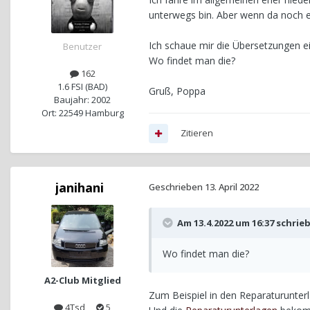
unterwegs bin. Aber wenn da noch e
Ich schaue mir die Übersetzungen e
Benutzer
Wo findet man die?
162
1.6 FSI (BAD)
Gruß, Poppa
Baujahr: 2002
Ort: 22549 Hamburg
Zitieren
janihani
Geschrieben
13. April 2022
Am 13.4.2022 um 16:37 schrie
Wo findet man die?
A2-Club Mitglied
Zum Beispiel in den Reparaturunter
4Tsd
5