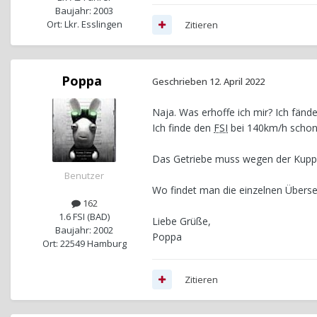
Baujahr: 2003
Ort: Lkr. Esslingen
Zitieren
Poppa
Geschrieben
12. April 2022
Naja. Was erhoffe ich mir? Ich fän
Ich finde den
FSI
bei 140km/h schon s
Das Getriebe muss wegen der Kupp
Benutzer
Wo findet man die einzelnen Überse
162
1.6 FSI (BAD)
Liebe Grüße,
Baujahr: 2002
Poppa
Ort: 22549 Hamburg
Zitieren