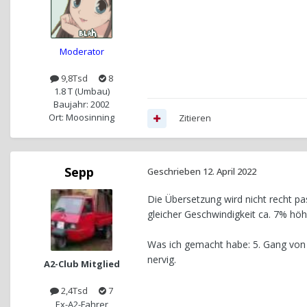
Moderator
9,8Tsd
8
1.8 T (Umbau)
Baujahr: 2002
Ort: Moosinning
Zitieren
Sepp
Geschrieben
12. April 2022
Die Übersetzung wird nicht recht p
gleicher Geschwindigkeit ca. 7% höh
Was ich gemacht habe: 5. Gang von 0
nervig.
A2-Club Mitglied
2,4Tsd
7
Ex-A2-Fahrer