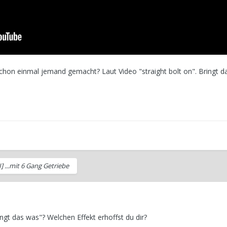
chon einmal jemand gemacht? Laut Video "straight bolt on". Bringt d
I] ...mit 6 Gang Getriebe
ngt das was"? Welchen Effekt erhoffst du dir?