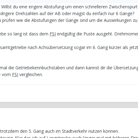
: Willst du eine engere Abstufung um einen schnelleren Zwischenspurt
edrigere Drehzahlen auf der AB oder magst du einfach nur 6 Gänge?
 zu prüfen wie die Abstufungen der Gänge sind um die Auswirkungen zu 
iebe so lang ist dass dem
FSI
endgültig die Puste ausgeht. Drehmomen
samtgetriebe nach Achsübersetzung sogar im 6. Gang kürzer als jetz
st mal die Getriebekennbuchstaben und dann kannst dir die Übersetzun
be vom
FSI
vergleichen.
 trotzdem den 5. Gang auch im Stadtverkehr nutzen können.
rtourig. Klar das ich auf Langstrecke auch länger mal mit höheren Dr