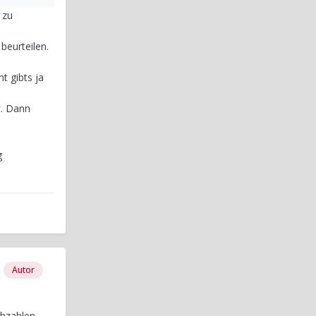
 zu
beurteilen.
t gibts ja
t. Dann
g
Autor
ehzahlen