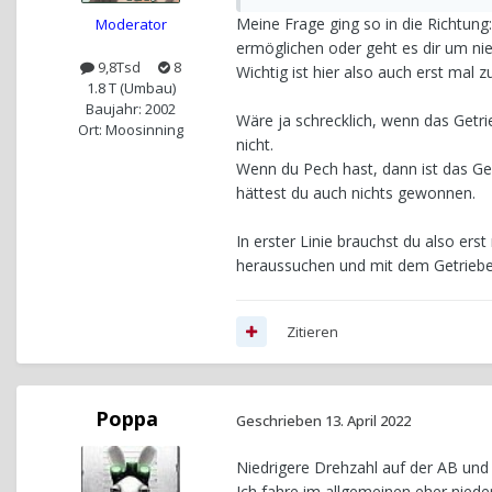
Meine Frage ging so in die Richtung
Moderator
ermöglichen oder geht es dir um ni
9,8Tsd
8
Wichtig ist hier also auch erst mal
1.8 T (Umbau)
Baujahr: 2002
Wäre ja schrecklich, wenn das Getr
Ort: Moosinning
nicht.
Wenn du Pech hast, dann ist das Ge
hättest du auch nichts gewonnen.
In erster Linie brauchst du also er
heraussuchen und mit dem Getrie
Zitieren
Poppa
Geschrieben
13. April 2022
Niedrigere Drehzahl auf der AB und
Ich fahre im allgemeinen eher niede