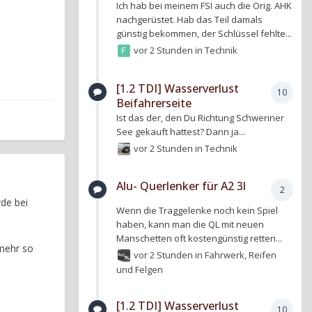
Ich hab bei meinem FSI auch die Orig. AHK
nachgerüstet. Hab das Teil damals
günstig bekommen, der Schlüssel fehlte...
vor 2 Stunden
in
Technik
[1.2 TDI] Wasserverlust
10
Beifahrerseite
Ist das der, den Du Richtung Schweriner
See gekauft hattest? Dann ja...
vor 2 Stunden
in
Technik
Alu- Querlenker für A2 3l
2
de bei
Wenn die Traggelenke noch kein Spiel
haben, kann man die QL mit neuen
Manschetten oft kostengünstig retten...
 mehr so
vor 2 Stunden
in
Fahrwerk, Reifen
und Felgen
[1.2 TDI] Wasserverlust
10