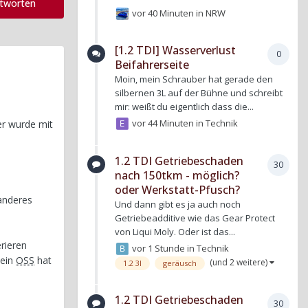
ntworten
vor 40 Minuten
in
NRW
[1.2 TDI] Wasserverlust
0
Beifahrerseite
Moin, mein Schrauber hat gerade den
silbernen 3L auf der Bühne und schreibt
mir: weißt du eigentlich dass die...
vor 44 Minuten
in
Technik
er wurde mit
1.2 TDI Getriebeschaden
30
nach 150tkm - möglich?
oder Werkstatt-Pfusch?
anderes
Und dann gibt es ja auch noch
Getriebeadditive wie das Gear Protect
von Liqui Moly. Oder ist das...
rieren
vor 1 Stunde
in
Technik
 ein
OSS
hat
(und 2 weitere)
1.2 3l
geräusch
1.2 TDI Getriebeschaden
30