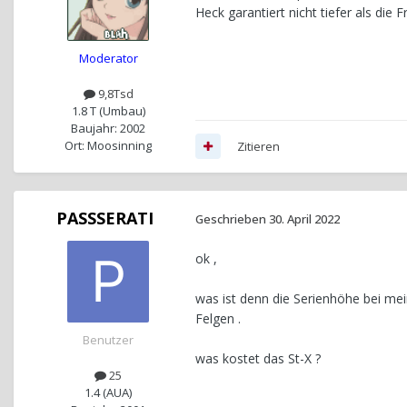
Heck garantiert nicht tiefer als die
Moderator
9,8Tsd
1.8 T (Umbau)
Baujahr: 2002
Ort: Moosinning
Zitieren
PASSSERATI
Geschrieben
30. April 2022
ok ,
was ist denn die Serienhöhe bei me
Felgen .
Benutzer
was kostet das St-X ?
25
1.4 (AUA)