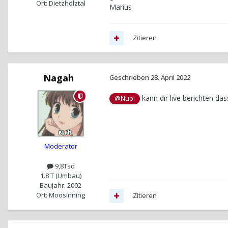
Ort: Dietzhölztal
Marius
Zitieren
Nagah
Geschrieben
28. April 2022
kann dir live berichten das
@Nupi
Moderator
9,8Tsd
1.8 T (Umbau)
Baujahr: 2002
Ort: Moosinning
Zitieren