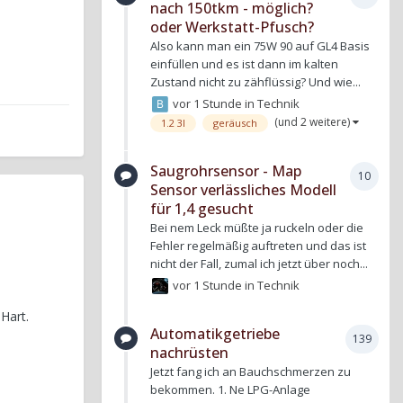
nach 150tkm - möglich?
oder Werkstatt-Pfusch?
Also kann man ein 75W 90 auf GL4 Basis
einfüllen und es ist dann im kalten
Zustand nicht zu zähflüssig? Und wie...
vor 1 Stunde
in
Technik
(und 2 weitere)
1.2 3l
geräusch
Saugrohrsensor - Map
10
Sensor verlässliches Modell
für 1,4 gesucht
Bei nem Leck müßte ja ruckeln oder die
Fehler regelmäßig auftreten und das ist
nicht der Fall, zumal ich jetzt über noch...
vor 1 Stunde
in
Technik
Hart.
Automatikgetriebe
139
nachrüsten
Jetzt fang ich an Bauchschmerzen zu
bekommen. 1. Ne LPG-Anlage