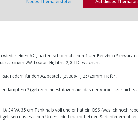
Neues Thema erstellen
Auf dieses Thema a
hen wieder einen A2 , hatten schonmal einen 1,4er Benzin in Schwarz d
musste einem VW Touran Highline 2,0 TDI weichen .
 H&R Federn für den A2 bestellt (29388-1) 25/25mm Tiefer .
riendämpfern ? (geh zumindest davon aus das der Vorbesitzer nichts 
HA 34 VA 35 cm Tank halb voll und er hat ein
OSS
(was ich noch repe
gelesen das es einen Unterschied macht bei den Serienfedern ob er