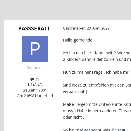
PASSSERATI
Geschrieben
28. April 2022
Hallo gemeinde ,
ich bin neu hier , fahre seit 2 Woc
2 Kindern dann leider zu klein und 
Benutzer
Nun zu meiner Frage , ich habe mir
25
1.4 (AUA)
Sind diese zu empfehlen mit den Se
Baujahr: 2001
verbaut hat )
Ort: 21698 Harsefeld
Maße Felgenmitte Unterkannte Koti 
muss ) Habe in nem anderen Theard 
oder nicht .
So bin mal gespannt was ihr sagt .