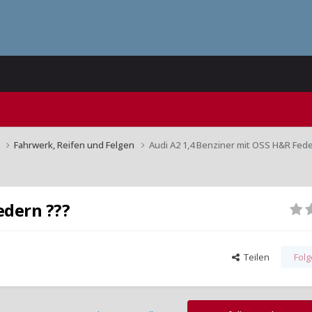
n
Fahrwerk, Reifen und Felgen
Audi A2 1,4 Benziner mit OSS H&R Fed
edern ???
Teilen
Fol