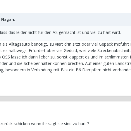
b
Nagah
:
dass das leider nicht für den A2 gemacht ist und viel zu hart wird.
s Alltagsauto benötigt, zu viert drin sitzt oder viel Gepäck mitführt i
t es halbwegs. Erfordert aber viel Geduld, weil viele Streckenabschnit
as
OSS
lasse ich dann lieber zu, sonst klappert es und im schlimmsten F
nder und die Scheibenhalter können brechen. Auf einer guten Landst
ng, besondern in Verbindung mit Bilstein B6 Dämpfern nicht vorhanden
zurück schicken wenn ihr sagt sie sind zu hart ?