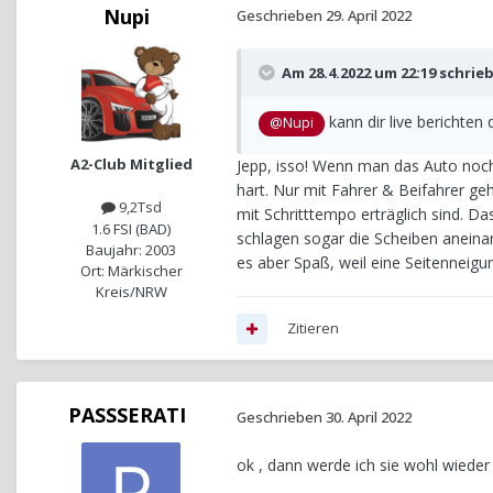
Nupi
Geschrieben
29. April 2022
Am 28.4.2022 um 22:19 schrie
kann dir live berichten 
@Nupi
A2-Club Mitglied
Jepp, isso! Wenn man das Auto noch al
hart. Nur mit Fahrer & Beifahrer geh
9,2Tsd
mit Schritttempo erträglich sind. D
1.6 FSI (BAD)
schlagen sogar die Scheiben aneina
Baujahr: 2003
es aber Spaß, weil eine Seitenneigu
Ort: Märkischer
Kreis/NRW
Zitieren
PASSSERATI
Geschrieben
30. April 2022
ok , dann werde ich sie wohl wieder 