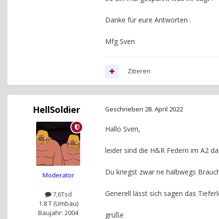
Danke für eure Antworten .
Mfg Sven
Zitieren
HellSoldier
Geschrieben
28. April 2022
Hallo Sven,
leider sind die H&R Federn im A2 d
Du kriegst zwar ne halbwegs Brauch
Moderator
Generell lässt sich sagen das Tiefer
7,6Tsd
1.8 T (Umbau)
Baujahr: 2004
grüße