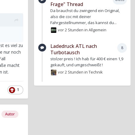
Frage" Thread
Da brauchst du zwingend ein Original,
also die coc mit deiner
Fahrgestellnummer, das kannst du...
vor 2 Stunden
in
Allgemein
st es viel zu
Ladedruck ATL nach
8
te nur noch
Turbotausch
all
stolzer preis ! Ich hab für 400 € einen 1,9
gekauft, und umgeschweißt !
raße macht
 ist.
vor 2 Stunden
in
Technik
1
Autor