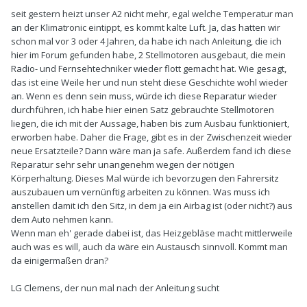
seit gestern heizt unser A2 nicht mehr, egal welche Temperatur man
an der Klimatronic eintippt, es kommt kalte Luft. Ja, das hatten wir
schon mal vor 3 oder 4 Jahren, da habe ich nach Anleitung, die ich
hier im Forum gefunden habe, 2 Stellmotoren ausgebaut, die mein
Radio- und Fernsehtechniker wieder flott gemacht hat. Wie gesagt,
das ist eine Weile her und nun steht diese Geschichte wohl wieder
an. Wenn es denn sein muss, würde ich diese Reparatur wieder
durchführen, ich habe hier einen Satz gebrauchte Stellmotoren
liegen, die ich mit der Aussage, haben bis zum Ausbau funktioniert,
erworben habe. Daher die Frage, gibt es in der Zwischenzeit wieder
neue Ersatzteile? Dann wäre man ja safe. Außerdem fand ich diese
Reparatur sehr sehr unangenehm wegen der nötigen
Körperhaltung. Dieses Mal würde ich bevorzugen den Fahrersitz
auszubauen um vernünftig arbeiten zu können. Was muss ich
anstellen damit ich den Sitz, in dem ja ein Airbag ist (oder nicht?) aus
dem Auto nehmen kann.
Wenn man eh' gerade dabei ist, das Heizgebläse macht mittlerweile
auch was es will, auch da wäre ein Austausch sinnvoll. Kommt man
da einigermaßen dran?
LG Clemens, der nun mal nach der Anleitung sucht