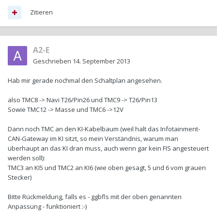
Zitieren
A2-E
Geschrieben
14. September 2013
Hab mir gerade nochmal den Schaltplan angesehen.
also TMC8 -> Navi T26/Pin26 und TMC9 -> T26/Pin13
Sowie TMC12 -> Masse und TMC6 ->12V
Dann noch TMC an den KI-Kabelbaum (weil halt das Infotainment-
CAN-Gateway im KI sitzt, so mein Verständnis, warum man
überhaupt an das KI dran muss, auch wenn gar kein FIS angesteuert
werden soll):
TMC3 an KI5 und TMC2 an KI6 (wie oben gesagt, 5 und 6 vom grauen
Stecker)
Bitte Rückmeldung, falls es - ggbfls mit der oben genannten
Anpassung - funktioniert :-)