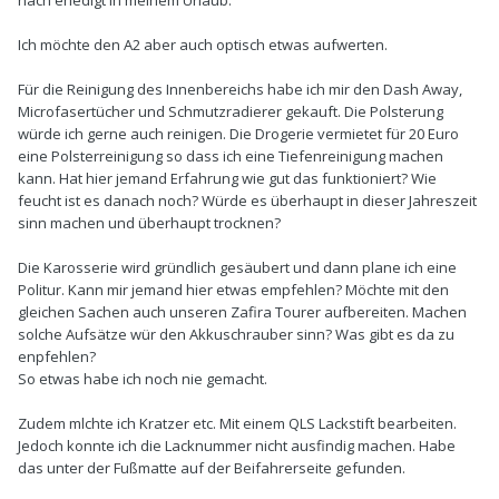
nach erledigt in meinem Urlaub.
Ich möchte den A2 aber auch optisch etwas aufwerten.
Für die Reinigung des Innenbereichs habe ich mir den Dash Away,
Microfasertücher und Schmutzradierer gekauft. Die Polsterung
würde ich gerne auch reinigen. Die Drogerie vermietet für 20 Euro
eine Polsterreinigung so dass ich eine Tiefenreinigung machen
kann. Hat hier jemand Erfahrung wie gut das funktioniert? Wie
feucht ist es danach noch? Würde es überhaupt in dieser Jahreszeit
sinn machen und überhaupt trocknen?
Die Karosserie wird gründlich gesäubert und dann plane ich eine
Politur. Kann mir jemand hier etwas empfehlen? Möchte mit den
gleichen Sachen auch unseren Zafira Tourer aufbereiten. Machen
solche Aufsätze wür den Akkuschrauber sinn? Was gibt es da zu
enpfehlen?
So etwas habe ich noch nie gemacht.
Zudem mlchte ich Kratzer etc. Mit einem QLS Lackstift bearbeiten.
Jedoch konnte ich die Lacknummer nicht ausfindig machen. Habe
das unter der Fußmatte auf der Beifahrerseite gefunden.