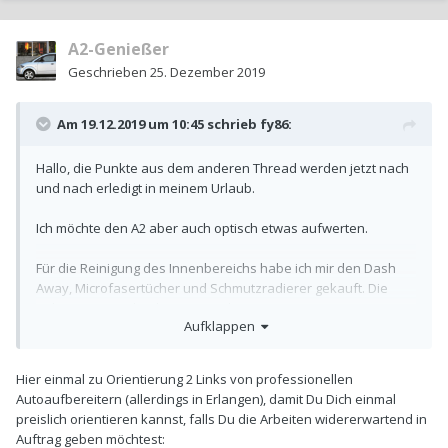
A2-Genießer
Geschrieben
25. Dezember 2019
Am 19.12.2019 um 10:45 schrieb
fy86
:
Hallo, die Punkte aus dem anderen Thread werden jetzt nach
und nach erledigt in meinem Urlaub.
Ich möchte den A2 aber auch optisch etwas aufwerten.
Für die Reinigung des Innenbereichs habe ich mir den Dash
Away, Microfasertücher und Schmutzradierer gekauft. Die
Polsterung würde ich gerne auch reinigen. Die Drogerie
Aufklappen
vermietet für 20 Euro eine Polsterreinigung so dass ich eine
Tiefenreinigung machen kann. Hat hier jemand Erfahrung wie
gut das funktioniert? Wie feucht ist es danach noch? Würde es
Hier einmal zu Orientierung 2 Links von professionellen
überhaupt in dieser Jahreszeit sinn machen und überhaupt
Autoaufbereitern (allerdings in Erlangen), damit Du Dich einmal
trocknen?
preislich orientieren kannst, falls Du die Arbeiten widererwartend in
Auftrag geben möchtest: