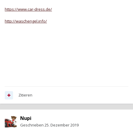
Die Karosserie wird gründlich gesäubert und dann plane ich
eine Politur. Kann mir jemand hier etwas empfehlen? Möchte
https://www.car-dress.de/
mit den gleichen Sachen auch unseren Zafira Tourer
aufbereiten. Machen solche Aufsätze wür den Akkuschrauber
http://waschengel.info/
sinn? Was gibt es da zu enpfehlen?
So etwas habe ich noch nie gemacht.
Zudem mlchte ich Kratzer etc. Mit einem QLS Lackstift
bearbeiten. Jedoch konnte ich die Lacknummer nicht ausfindig
machen. Habe das unter der Fußmatte auf der Beifahrerseite
gefunden.
Oder meint ihr ich sollte den A2 und de Zafira lieber in
professionelle Hände geben und alles machen lassen? Was
würde mich das kosten und kennt ihr in Mannheim jemanden?
Zitieren
Nupi
Geschrieben
25. Dezember 2019