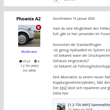
Phoenix A2
Geschrieben
15. Januar 2020
Hast du eine Möglichkeit den Fehles
Evtl. gibt es hier jemanden im For
Ansonsten die Standardfragen:
-Ist genug Hydrauliköl im System (U
Moderator
-Ist bekannt wann der Druckspeiche
Gehäuse eingestanzt)?
6Tsd
4
1.2 TDI (ANY)
-Ist bekannt ob Führungshülse/Kup
Ort: NRW
Eine Alternative zu einem neuen Neh
Kupplungsnehmerzylinder), falls dies
Der
KNZ
lässt sich reparieren und g
Siehe hier: