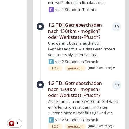
mir: weißt du eigentlich dass die...
vor 1 Stunde
in
Technik
1.2 TDI Getriebeschaden
30
nach 150tkm - möglich?
oder Werkstatt-Pfusch?
Und dann gibt es ja auch noch
Getriebeadditive wie das Gear Protect
von Liqui Moly. Oder ist das...
vor 2 Stunden
in
Technik
(und 2 weitere)
1.2 3l
geräusch
1.2 TDI Getriebeschaden
30
nach 150tkm - möglich?
oder Werkstatt-Pfusch?
Also kann man ein 75W 90 auf GL4 Basis
einfüllen und es ist dann im kalten
Zustand nicht zu zähflüssig? Und wie...
vor 2 Stunden
in
Technik
1
(und 2 weitere)
1.2 3l
geräusch