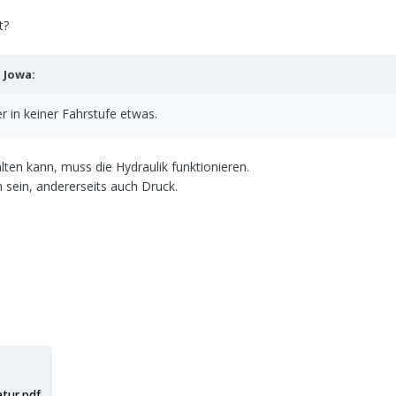
t?
b
Jowa
:
ber in keiner Fahrstufe etwas.
ten kann, muss die Hydraulik funktionieren.
 sein, andererseits auch Druck.
tur.pdf