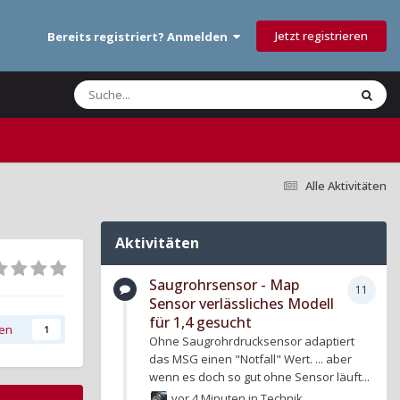
Jetzt registrieren
Bereits registriert? Anmelden
Alle Aktivitäten
Aktivitäten
Saugrohrsensor - Map
11
Sensor verlässliches Modell
für 1,4 gesucht
gen
1
Ohne Saugrohrdrucksensor adaptiert
das MSG einen "Notfall" Wert. ... aber
wenn es doch so gut ohne Sensor läuft...
vor 4 Minuten
in
Technik