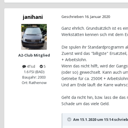
janihani
Geschrieben
16. Januar 2020
Ganz ehrlich. Grundsätzlich ist es e
Werkstätten kennen sich mit dem Ex
Die spulen ihr Standardprogramm a
Zuerst wird das "billigste" Ersatzte
A2-Club Mitglied
+ Arbeitslohn.
Wenn das nicht hilft, wird der Gang
4Tsd
5
1.6 FSI (BAD)
(oder so) gewechselt. Kann auch um
Baujahr: 2003
Getriebe für ca. 2500€ + Arbeitslohn
Ort: Rathenow
Und am Ende läuft die Karre wahrsc
Geht da nicht hin, bzw. lass die das 
Schade um das viele Geld.
Am 15.1.2020 um 15:14 schrie