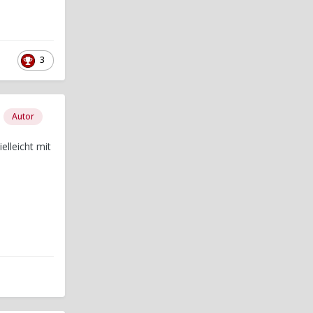
3
Autor
elleicht mit