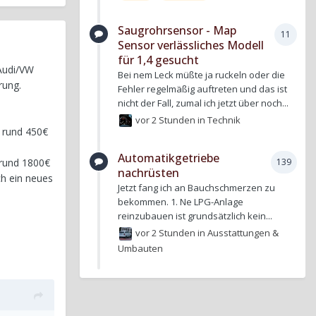
Saugrohrsensor - Map
11
Sensor verlässliches Modell
für 1,4 gesucht
 Audi/VW
Bei nem Leck müßte ja ruckeln oder die
rung.
Fehler regelmäßig auftreten und das ist
nicht der Fall, zumal ich jetzt über noch...
vor 2 Stunden
in
Technik
r rund 450€
Automatikgetriebe
 rund 1800€
139
nachrüsten
ch ein neues
Jetzt fang ich an Bauchschmerzen zu
bekommen. 1. Ne LPG-Anlage
reinzubauen ist grundsätzlich kein...
vor 2 Stunden
in
Ausstattungen &
Umbauten