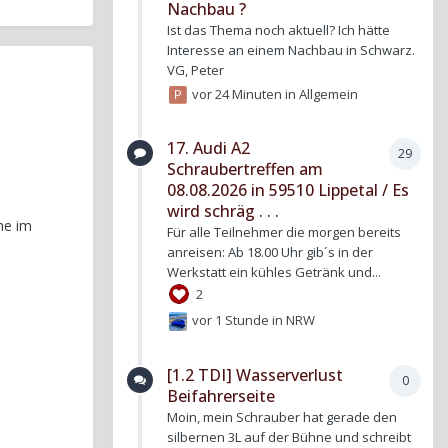
Nachbau ?
Ist das Thema noch aktuell? Ich hätte
Interesse an einem Nachbau in Schwarz.
VG, Peter
vor 24 Minuten
in
Allgemein
17. Audi A2
29
Schraubertreffen am
08.08.2026 in 59510 Lippetal / Es
wird schräg . . .
he im
Für alle Teilnehmer die morgen bereits
anreisen: Ab 18.00 Uhr gib´s in der
Werkstatt ein kühles Getränk und...
2
vor 1 Stunde
in
NRW
[1.2 TDI] Wasserverlust
0
Beifahrerseite
Moin, mein Schrauber hat gerade den
silbernen 3L auf der Bühne und schreibt