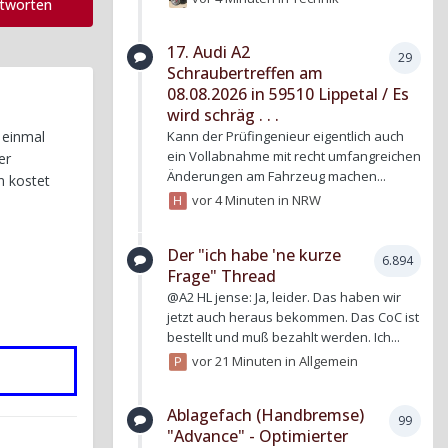
ntworten
17. Audi A2
29
Schraubertreffen am
08.08.2026 in 59510 Lippetal / Es
wird schräg . . .
 einmal
Kann der Prüfingenieur eigentlich auch
ein Vollabnahme mit recht umfangreichen
er
Änderungen am Fahrzeug machen...
n kostet
vor 4 Minuten
in
NRW
Der "ich habe 'ne kurze
6.894
Frage" Thread
@A2 HL jense: Ja, leider. Das haben wir
jetzt auch heraus bekommen. Das CoC ist
bestellt und muß bezahlt werden. Ich...
vor 21 Minuten
in
Allgemein
Ablagefach (Handbremse)
99
"Advance" - Optimierter