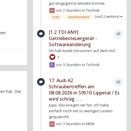
gut eingegrenzt werden konnte.
vor 2 Stunden
in
Technik
(und 2 weitere)
vcds
anschlusstest
[1.2 TDI ANY]
hen
43
Getriebesteuergerät -
Softwareänderung
Ich hab beide Versionen auf dem Hof.
1
vor 3 Stunden
in
Technik
17. Audi A2
65
Schraubertreffen am
en hat. Der
08.08.2026 in 59510 Lippetal / Es
wird schräg . . .
Jupp, das kriegen wir hin. Ich habe
einfach noch mit zu wenigen Leuten
gequatscht.
vor 3 Stunden
in
NRW