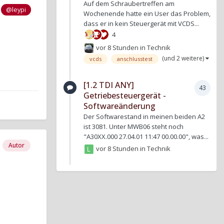
Auf dem Schraubertreffen am
e
@leypi
Wochenende hatte ein User das Problem,
dass er in kein Steuergerät mit VCDS...
4
vor 8 Stunden
in
Technik
(und 2 weitere)
vcds
anschlusstest
[1.2 TDI ANY]
43
Getriebesteuergerät -
Softwareänderung
Der Softwarestand in meinen beiden A2
ist 3081. Unter MWB06 steht noch
"A30XX.000 27.04.01 11:47 00.00.00", was...
Autor
vor 8 Stunden
in
Technik