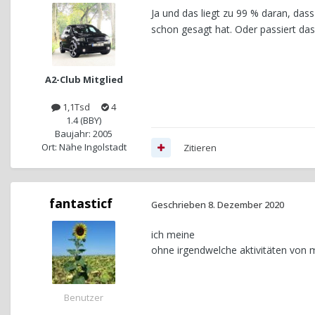
Ja und das liegt zu 99 % daran, da
schon gesagt hat. Oder passiert das
A2-Club Mitglied
1,1Tsd
4
1.4 (BBY)
Baujahr: 2005
Ort: Nähe Ingolstadt
Zitieren
fantasticf
Geschrieben
8. Dezember 2020
ich meine
ohne irgendwelche aktivitäten von m
Benutzer