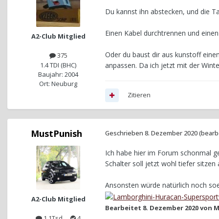
Du kannst ihn abstecken, und die T
Einen Kabel durchtrennen und einen
A2-Club Mitglied
Oder du baust dir aus kunstoff ein
375
1.4 TDI (BHC)
anpassen. Da ich jetzt mit der Win
Baujahr: 2004
Ort: Neuburg
Zitieren
MustPunish
Geschrieben
8. Dezember 2020
(bearb
Ich habe hier im Forum schonmal g
Schalter soll jetzt wohl tiefer sitz
Ansonsten würde natürlich noch soe
A2-Club Mitglied
Bearbeitet
8. Dezember 2020
von M
1,1Tsd
4