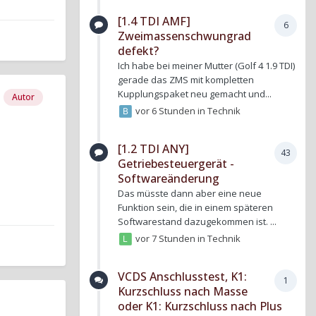
[1.4 TDI AMF]
6
Zweimassenschwungrad
defekt?
Ich habe bei meiner Mutter (Golf 4 1.9 TDI)
gerade das ZMS mit kompletten
Kupplungspaket neu gemacht und...
Autor
vor 6 Stunden
in
Technik
[1.2 TDI ANY]
43
Getriebesteuergerät -
Softwareänderung
Das müsste dann aber eine neue
Funktion sein, die in einem späteren
Softwarestand dazugekommen ist. ...
vor 7 Stunden
in
Technik
VCDS Anschlusstest, K1:
1
Kurzschluss nach Masse
oder K1: Kurzschluss nach Plus