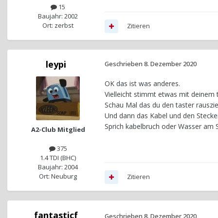
15
Baujahr: 2002
Ort: zerbst
Zitieren
leypi
Geschrieben
8. Dezember 2020
OK das ist was anderes.
Vielleicht stimmt etwas mit deinem t
Schau Mal das du den taster rauszi
Und dann das Kabel und den Stecke
Sprich kabelbruch oder Wasser am S
A2-Club Mitglied
375
1.4 TDI (BHC)
Baujahr: 2004
Ort: Neuburg
Zitieren
fantasticf
Geschrieben
8. Dezember 2020