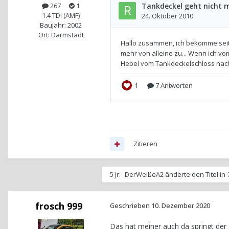
267
1
1.4 TDI (AMF)
Baujahr: 2002
Ort: Darmstadt
Zitieren
5 Jr.
DerWeißeA2
änderte den Titel in
frosch 999
Geschrieben
10. Dezember 2020
Das hat meiner auch da springt der