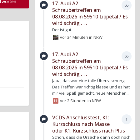
ntworten
17. Audi A2
65
Schraubertreffen am
08.08.2026 in 59510 Lippetal / Es
wird schräg . . .
Der ist gut.
vor 34 Minuten
in
NRW
17. Audi A2
65
Schraubertreffen am
08.08.2026 in 59510 Lippetal / Es
wird schräg . . .
Jaaa, das war eine tolle Überraschung.
Das Treffen war richtig klasse und es hat
mir viel Spaß gemacht, neue Menschen...
vor 2 Stunden
in
NRW
VCDS Anschlusstest, K1:
1
Kurzschluss nach Masse
oder K1: Kurzschluss nach Plus
Schön, dass die Ursache dann doch noch