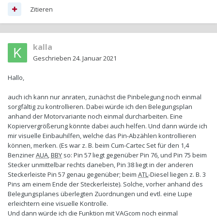
Zitieren
kalla
Geschrieben
24. Januar 2021
Hallo,
auch ich kann nur anraten, zunächst die Pinbelegung noch einmal
sorgfältig zu kontrollieren. Dabei würde ich den Belegungsplan
anhand der Motorvariante noch einmal durcharbeiten. Eine
Kopiervergrößerung könnte dabei auch helfen. Und dann würde ich
mir visuelle Einbauhilfen, welche das Pin-Abzählen kontrollieren
können, merken. (Es war z. B. beim Cum-Cartec Set für den 1,4
Benziner
AUA
,
BBY
so: Pin 57 liegt gegenüber Pin 76, und Pin 75 beim
Stecker unmittelbar rechts daneben, Pin 38 liegt in der anderen
Steckerleiste Pin 57 genau gegenüber; beim
ATL
-Diesel liegen z. B. 3
Pins am einem Ende der Steckerleiste). Solche, vorher anhand des
Belegungsplanes überlegten Zuordnungen und evtl. eine Lupe
erleichtern eine visuelle Kontrolle.
Und dann würde ich die Funktion mit VAGcom noch einmal