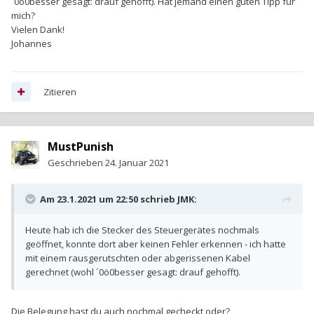
´0ö0besser gesagt: drauf gehofft). Hat jemand einen guten Tipp für
mich?
Vielen Dank!
Johannes
Zitieren
MustPunish
Geschrieben
24. Januar 2021
Am 23.1.2021 um 22:50 schrieb
JMK
:
Heute hab ich die Stecker des Steuergerätes nochmals
geöffnet, konnte dort aber keinen Fehler erkennen - ich hatte
mit einem rausgerutschten oder abgerissenen Kabel
gerechnet (wohl ´0ö0besser gesagt: drauf gehofft).
Die Belegung hast du auch nochmal gecheckt oder?