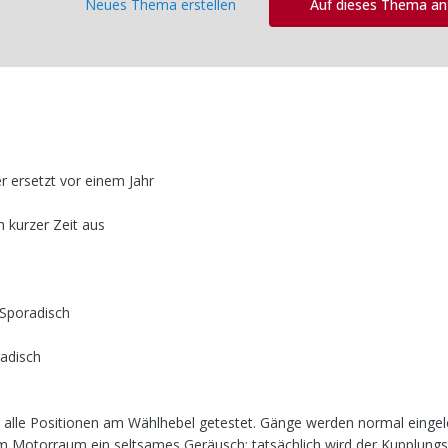
Neues Thema erstellen
Auf dieses Thema a
r ersetzt vor einem Jahr
 kurzer Zeit aus
Sporadisch
adisch
 alle Positionen am Wählhebel getestet. Gänge werden normal eingel
em Motorraum ein seltsames Geräusch: tatsächlich wird der Kupplung