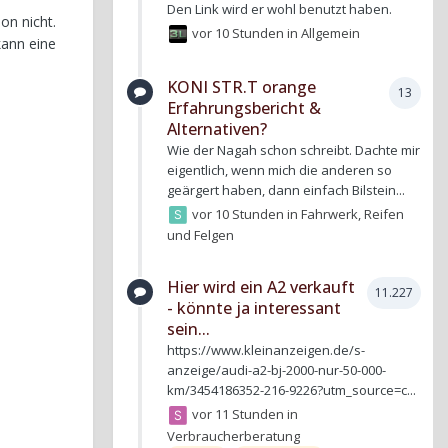
Den Link wird er wohl benutzt haben.
on nicht.
vor 10 Stunden
in
Allgemein
 kann eine
KONI STR.T orange
13
Erfahrungsbericht &
Alternativen?
Wie der Nagah schon schreibt. Dachte mir
eigentlich, wenn mich die anderen so
geärgert haben, dann einfach Bilstein...
vor 10 Stunden
in
Fahrwerk, Reifen
und Felgen
Hier wird ein A2 verkauft
11.227
- könnte ja interessant
sein...
https://www.kleinanzeigen.de/s-
anzeige/audi-a2-bj-2000-nur-50-000-
km/3454186352-216-9226?utm_source=c...
vor 11 Stunden
in
Verbraucherberatung