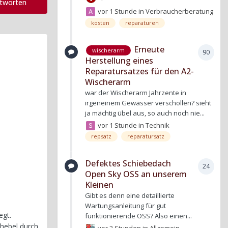
ntworten
vor 1 Stunde
in
Verbraucherberatung
kosten
reparaturen
Erneute
wischerarm
90
Herstellung eines
Reparatursatzes für den A2-
Wischerarm
war der Wischerarm Jahrzente in
irgeneinem Gewässer verschollen? sieht
ja mächtig übel aus, so auch noch nie...
vor 1 Stunde
in
Technik
repsatz
reparatursatz
Defektes Schiebedach
24
Open Sky OSS an unserem
Kleinen
Gibt es denn eine detaillierte
Wartungsanleitung für gut
egt.
funktionierende OSS? Also einen...
shebel durch
vor 2 Stunden
in
Allgemein