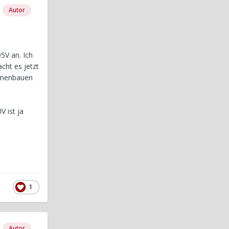
Autor
5V an. Ich
cht es jetzt
ammenbauen
 ist ja
1
Autor