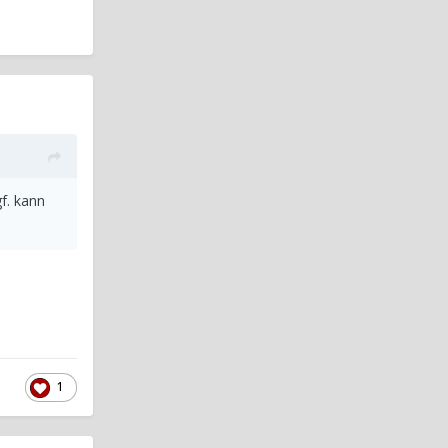
gf. kann
1