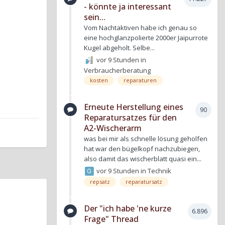
- könnte ja interessant
sein...
Vom Nachtaktiven habe ich genau so
eine hochglanzpolierte 2000er Jaipurrote
Kugel abgeholt. Selbe...
vor 9 Stunden
in
Verbraucherberatung
kosten
reparaturen
Erneute Herstellung eines
90
Reparatursatzes für den
A2-Wischerarm
was bei mir als schnelle lösung geholfen
hat war den bügelkopf nachzubiegen,
also damit das wischerblatt quasi ein...
vor 9 Stunden
in
Technik
repsatz
reparatursatz
Der "ich habe 'ne kurze
6.896
Frage" Thread