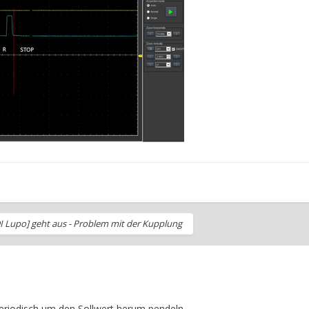
DI Lupo] geht aus - Problem mit der Kupplung
riodisch um den Sollwert herum pendeln.