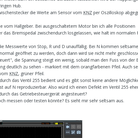
ingen Hub.
Zwischenstecker die Werte am Sensor vom
KNZ
per Oszilloskop abgegr
rte vom Hallgeber. Bei ausgeschaltetem Motor bin ich alle Positionen
 das Bremspedal zwischendurch losgelassen, wie halt im normalen F
die Messwerte von Stop, R und D unauffällig. Bei N kommen seltsam
g normal geöffnet zu werden, doch dann wird sie nicht mehr geschlos
teuert", die Spannung steigt ein wenig, sobald man den Fuss von der
ung deutlich zu sehen - markiert mit dem orangfarbenen Pfeil. Auch se
e vom
KNZ
, grüner Pfeil.
durch das Ventil 255 bedient und es gibt sonst keine andere Möglichke
st auf N reproduzierbar. Also würd ich einen Defekt im Ventil 255 ehe
t durch das Getriebesteuergerät angesteuert?
och messen oder testen könnte? Es sieht mir sehr seltsam aus.