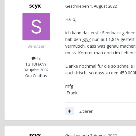
scyx
Geschrieben
1. August 2022
Hallo,
ich kann das erste Feedback geben:
hab den
KNZ
nun auf 1,81V gestellt
vermutich, dass was genau machen s
Benutzer
muss. Kommt man doch im Leben nich
12
1.2 TDI (ANY)
Danke nochmal für die so schnelle H
Baujahr: 2002
auch frisch, so dass zu den 450.
Ort: Cottbus
mfg
Frank
Zitieren
scyx
Geschrieben
7. August 2022