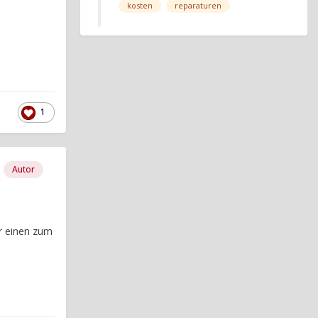
kosten
reparaturen
1
Autor
r einen zum