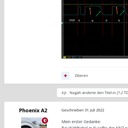
Zitieren
4 Jr.
Nagah
änderte den Titel in
[1.2 T
Phoenix A2
Geschrieben
31. Juli 2022
Mein erster Gedanke:
Bei Wählhebel in N sollte der
KNZ
pe