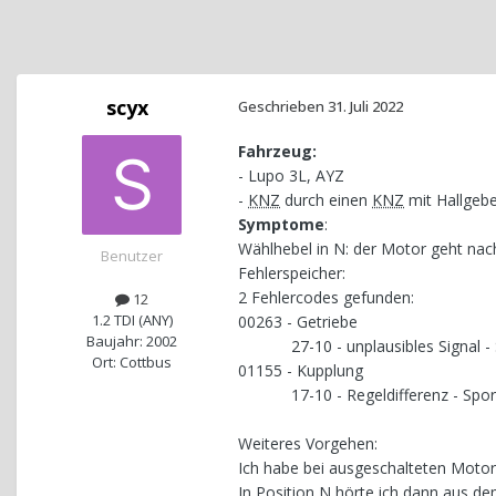
scyx
Geschrieben
31. Juli 2022
Fahrzeug:
- Lupo 3L, AYZ
-
KNZ
durch einen
KNZ
mit Hallgebe
Symptome
:
Wählhebel in N: der Motor geht nach
Benutzer
Fehlerspeicher:
2 Fehlercodes gefunden:
12
1.2 TDI (ANY)
00263 - Getriebe
Baujahr: 2002
27-10 - unplausibles Signal - 
Ort: Cottbus
01155 - Kupplung
17-10 - Regeldifferenz - Spor
Weiteres Vorgehen:
Ich habe bei ausgeschalteten Motor
In Position N hörte ich dann aus d