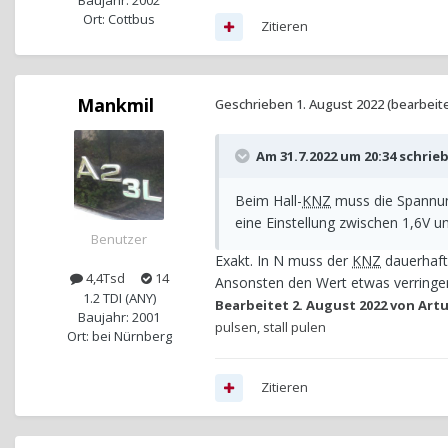
Baujahr: 2002
Ort: Cottbus
Zitieren
Mankmil
Geschrieben
1. August 2022
(bearbeite
Am 31.7.2022 um 20:34 schrie
Beim Hall-
KNZ
muss die Spannung
eine Einstellung zwischen 1,6V un
Benutzer
Exakt. In N muss der
KNZ
dauerhaft
4,4Tsd
14
Ansonsten den Wert etwas verringe
1.2 TDI (ANY)
Bearbeitet
2. August 2022
von Artu
Baujahr: 2001
pulsen, stall pulen
Ort: bei Nürnberg
Zitieren