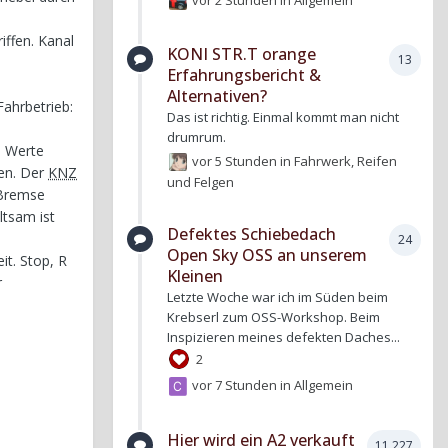
iffen. Kanal
KONI STR.T orange
13
Erfahrungsbericht &
Alternativen?
ahrbetrieb:
Das ist richtig. Einmal kommt man nicht
drumrum.
e Werte
vor 5 Stunden
in
Fahrwerk, Reifen
sen. Der
KNZ
und Felgen
 Bremse
ltsam ist
Defektes Schiebedach
24
Open Sky OSS an unserem
it. Stop, R
Kleinen
r
Letzte Woche war ich im Süden beim
Krebserl zum OSS-Workshop. Beim
Inspizieren meines defekten Daches...
2
vor 7 Stunden
in
Allgemein
Hier wird ein A2 verkauft
11.227