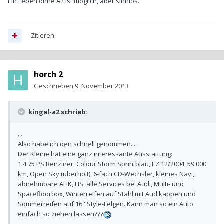
Ein Leben ohne A2 ist möglich, aber sinnlos.
Zitieren
horch 2
Geschrieben
9. November 2013
kingel-a2 schrieb:
....
Also habe ich den schnell genommen....
Der Kleine hat eine ganz interessante Ausstattung:
1.4 75 PS Benziner, Colour Storm Sprintblau, EZ 12/2004, 59.000
km, Open Sky (überholt), 6-fach CD-Wechsler, kleines Navi,
abnehmbare AHK, FIS, alle Services bei Audi, Multi- und
Spacefloorbox, Winterreifen auf Stahl mit Audikappen und
Sommerreifen auf 16'' Style-Felgen. Kann man so ein Auto
einfach so ziehen lassen???