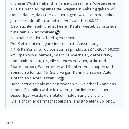
In dieser Woche habe ich erfahren, dass mein Kollege seinen
A2 zur Finanzierung eines Neuwagens in Zahlung geben will.
Der Gedanke, dass der A2 dann irgendwo, jetzt in der kalten
Jahreszeit, draußen auf einem Hof zwischen 08/15
Gebrauchten steht und auf einen Käufer wartet, ist natürlich
für einen A2-Fan schlimm
Also habe ich den schnell genommen....
Der Kleine hat eine ganz interessante Ausstattung:
1.4 75 PS Benziner, Colour Storm Sprintblau, EZ 12/2004, 59.000
km, Open Sky (überholt), 6-fach CD-Wechsler, kleines Navi,
abnehmbare AHK, FIS, alle Services bei Audi, Multi- und
Spacefloorbox, Winterreifen auf Stahl mit Audikappen und
Sommerreifen auf 16'' Style-Felgen. Kann man so ein Auto
einfach so ziehen lassen???
Habe jetzt also bald meinen zweiten A2. So schnell kann das
gehen! (Eigentlich wollte ich ,wenn, dann lieber mal einen
Diesel. Egal, werde den jetzt ummelden und vielleicht
(vielleicht!) hier demnächst bei den Fans anbieten). So long....
Hallo,