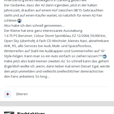
Finanzierung eines Neuwagens in Zahlung geben will.
Der Gedanke, dass der A2 dann irgendwo, jetzt in der kalten
Jahreszeit, draußen auf einem Hof zwischen 08/15 Gebrauchten
steht und auf einen Käufer wartet, ist natürlich für einen A2-Fan
schlimm
Also habe ich den schnell genommen....
Der Kleine hat eine ganz interessante Ausstattung:
1.4 75 PS Benziner, Colour Storm Sprintblau, EZ 12/2004, 59.000 km,
Open Sky (überholt), 6-fach CD-Wechsler, kleines Navi, abnehmbare
AHK, FIS, alle Services bei Audi, Multi- und Spacefloorbox,
Winterreifen auf Stahl mit Audikappen und Sommerreifen auf 16''
Style-Felgen. Kann man so ein Auto einfach so ziehen lassen???
Habe jetzt also bald meinen zweiten A2. So schnell kann das gehen!
(Eigentlich wollte ich ,wenn, dann lieber mal einen Diesel. Egal, werde
den jetzt ummelden und vielleicht (vielleicht!) hier demnächst bei
den Fans anbieten). So long....
Zitieren
Nachtaktiver