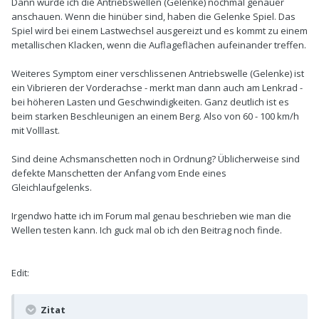
Dann würde ich die Antriebswellen (Gelenke) nochmal genauer
anschauen. Wenn die hinüber sind, haben die Gelenke Spiel. Das
Spiel wird bei einem Lastwechsel ausgereizt und es kommt zu einem
metallischen Klacken, wenn die Auflageflächen aufeinander treffen.
Weiteres Symptom einer verschlissenen Antriebswelle (Gelenke) ist
ein Vibrieren der Vorderachse - merkt man dann auch am Lenkrad -
bei höheren Lasten und Geschwindigkeiten. Ganz deutlich ist es
beim starken Beschleunigen an einem Berg. Also von 60 - 100 km/h
mit Volllast.
Sind deine Achsmanschetten noch in Ordnung? Üblicherweise sind
defekte Manschetten der Anfang vom Ende eines
Gleichlaufgelenks.
Irgendwo hatte ich im Forum mal genau beschrieben wie man die
Wellen testen kann. Ich guck mal ob ich den Beitrag noch finde.
Edit:
Zitat