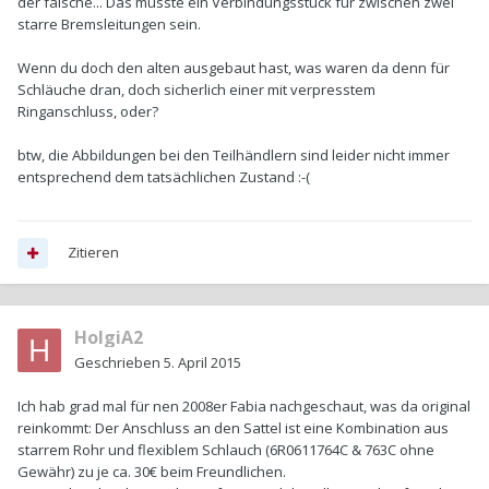
der falsche... Das müsste ein Verbindungsstück für zwischen zwei
starre Bremsleitungen sein.
Wenn du doch den alten ausgebaut hast, was waren da denn für
Schläuche dran, doch sicherlich einer mit verpresstem
Ringanschluss, oder?
btw, die Abbildungen bei den Teilhändlern sind leider nicht immer
entsprechend dem tatsächlichen Zustand :-(
Zitieren
HolgiA2
Geschrieben
5. April 2015
Ich hab grad mal für nen 2008er Fabia nachgeschaut, was da original
reinkommt: Der Anschluss an den Sattel ist eine Kombination aus
starrem Rohr und flexiblem Schlauch (6R0611764C & 763C ohne
Gewähr) zu je ca. 30€ beim Freundlichen.