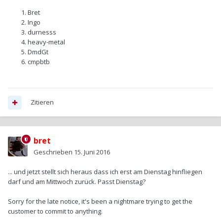
Bret
Ingo
durnesss
heavy-metal
DmdGt
cmpbtb
Zitieren
bret
Geschrieben
15. Juni 2016
... und jetzt stellt sich heraus dass ich erst am Dienstag hinfliegen
darf und am Mittwoch zurück. Passt Dienstag?
Sorry for the late notice, it's been a nightmare trying to get the
customer to commit to anything.