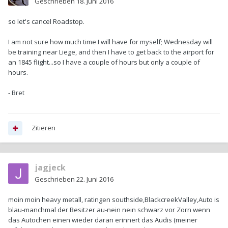
Geschrieben
18. Juni 2016
so let's cancel Roadstop.
I am not sure how much time I will have for myself; Wednesday will
be training near Liege, and then I have to get back to the airport for
an 1845 flight...so I have a couple of hours but only a couple of
hours.
- Bret
Zitieren
jagjeck
Geschrieben
22. Juni 2016
moin moin heavy metall, ratingen southside,BlackcreekValley,Auto is
blau-manchmal der Besitzer au-nein nein schwarz vor Zorn wenn
das Autochen einen wieder daran erinnert das Audis (meiner