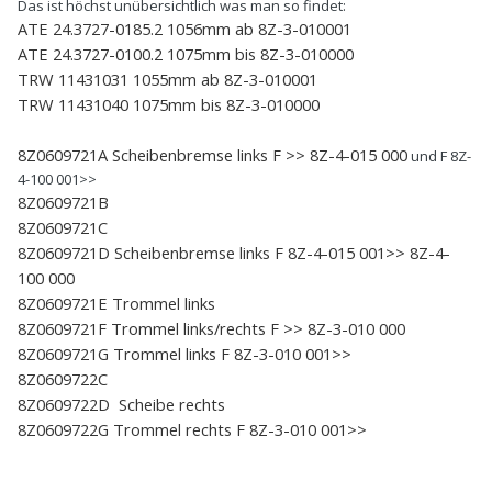
Das ist höchst unübersichtlich was man so findet:
dann sind die Längen für links und rechts unterschiedlich.
ATE 24.3727-0185.2 1056mm ab 8Z-3-010001
Und dann muss man die beiden Längen mischen.
ATE 24.3727-0100.2 1075mm bis 8Z-3-010000
Was ist das für ein Akt mit der Handbremse.
TRW 11431031 1055mm ab 8Z-3-010001
TRW 11431040 1075mm bis 8Z-3-010000
8Z0609721A Scheibenbremse links
F >> 8Z-4-015 000
und F 8Z-
4-100 001>>
8Z0609721B
8Z0609721C
8Z0609721D Scheibenbremse links
F 8Z-4-015 001>>
8Z-4-
100 000
8Z0609721E Trommel links
8Z0609721F Trommel links/rechts
F >> 8Z-3-010 000
8Z0609721G Trommel links
F 8Z-3-010 001>>
8Z0609722C
8Z0609722D
Scheibe rechts
8Z0609722G Trommel rechts
F 8Z-3-010 001>>