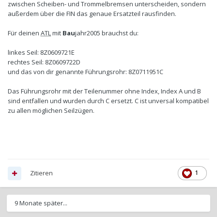
zwischen Scheiben- und Trommelbremsen unterscheiden, sondern
außerdem über die FIN das genaue Ersatzteil rausfinden.
Für deinen
ATL
mit
Bau
jahr2005 brauchst du:
linkes Seil: 8Z0609721E
rechtes Seil: 8Z0609722D
und das von dir genannte Führungsrohr: 8Z0711951C
Das Führungsrohr mit der Teilenummer ohne Index, Index A und B
sind entfallen und wurden durch C ersetzt. C ist unversal kompatibel
zu allen möglichen Seilzügen.
Zitieren
1
9 Monate später...