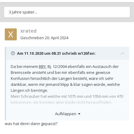
3 Jahre später...
xrated
Geschrieben
20. April 2024
Am 11.10.2020 um 08:21 schrieb
w126fan
:
Da bei meinem
BBY
, Bj. 12/2004 ebenfalls ein Austausch der
Bremsseile ansteht und bei mir ebenfalls eine gewisse
Konfusion hinsichtlich der Längen besteht, wäre ich sehr
dankbar, wenn mir jemand klipp & klar sagen würde, welche
Längen ich benötige.
Mein Schrauber hat welche mit 1075 mm und 1056 mm von ATE
bekommen, wir konnten aber beide nicht herausfinden,
welche Länge(n) nun korrekt sind. Vorsichtshalber hatte er 2x2
Aufklappen
bestellt.
Wenn ich das hier
was hat denn dann gepasst?
https://www.autoteiledirekt.de/automarke/ersatzteile-
audi/a2-8z0/13359/10735/hebel-seile-zuge.html?brand[]=3