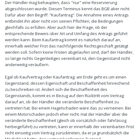
Der Händler mag behaupten, dass "nur" eine Reservierung
abgeschlossen wurde. Diesen Terminus kennt das BGB aber nicht.
Dafür aber den Begriff: "Kaufantrag". Die Annahme eines Antrags
entbindet ihn aber nicht von seinen Pflichten, die Bedingungen
gleichfalls zu erfüllen. Aber auch hier die Frage, ob der
entsprechende Beweis über Art und Umfang des Antrags geführt
werden kann. Beim Kaufantrag kommt es natürlich darauf an,
innerhalb welcher Frist das nachfolgende Rechtsgeschäft getätigt
werden soll. Sofern keine Fristen abgelaufen sind, darf der Händler,
so lange nichts Gegenteiliges vereinbart ist, den Gegenstand nicht
anderweitig veräußern.
Egal ob Kaufvertrag oder Kaufantrag: am Ende geht es um einen
Gegenstand, dessen Eigenschaft und Beschaffenheit hinreichend
zu beschreiben ist. Ändert sich die Beschaffenheit des
Gegenstands, kommt es in Bezug auf den Rücktritt vom Vertrag
darauf an, ob der Händler die veränderte Beschaffenheit zu
vertreten hat. Bei einem Hagelschaden wäre das zu verneinen. Bei
einem Motorschaden jedoch eher nicht. Hat der Händler aber die
veränderte Beschaffenheit (gleich ob vorsätzlich oder fahrlässig
herbeigeführt) zu vertreten, kann er innerhalb der vereinbarten Frist
nicht einseitig vom Vertrag zurücktreten, da er ja grundsätzlich die