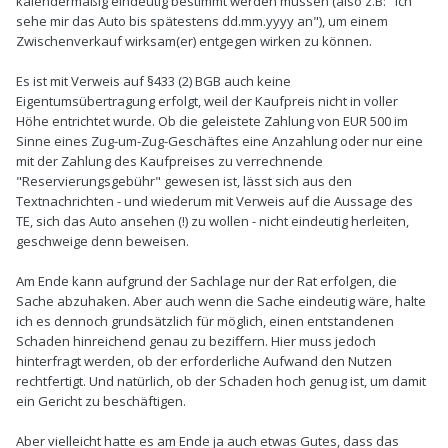
kalendermäßig eindeutig bestimmt werden müssen (also z.B: "ich
sehe mir das Auto bis spätestens dd.mm.yyyy an"), um einem
Zwischenverkauf wirksam(er) entgegen wirken zu können.
Es ist mit Verweis auf §433 (2) BGB auch keine
Eigentumsübertragung erfolgt, weil der Kaufpreis nicht in voller
Höhe entrichtet wurde. Ob die geleistete Zahlung von EUR 500 im
Sinne eines Zug-um-Zug-Geschäftes eine Anzahlung oder nur eine
mit der Zahlung des Kaufpreises zu verrechnende
"Reservierungsgebühr" gewesen ist, lässt sich aus den
Textnachrichten - und wiederum mit Verweis auf die Aussage des
TE, sich das Auto ansehen (!) zu wollen - nicht eindeutig herleiten,
geschweige denn beweisen.
Am Ende kann aufgrund der Sachlage nur der Rat erfolgen, die
Sache abzuhaken. Aber auch wenn die Sache eindeutig wäre, halte
ich es dennoch grundsätzlich für möglich, einen entstandenen
Schaden hinreichend genau zu beziffern. Hier muss jedoch
hinterfragt werden, ob der erforderliche Aufwand den Nutzen
rechtfertigt. Und natürlich, ob der Schaden hoch genug ist, um damit
ein Gericht zu beschäftigen.
Aber vielleicht hatte es am Ende ja auch etwas Gutes, dass das