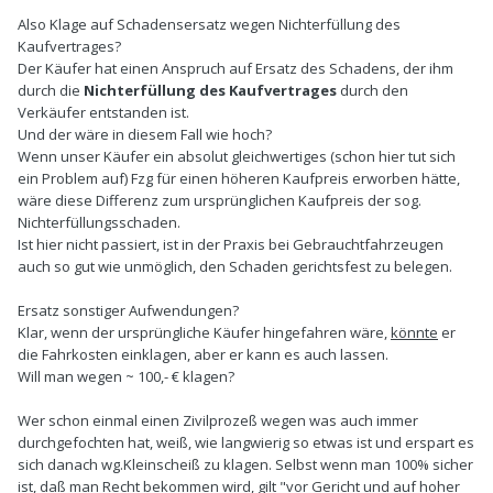
Also Klage auf Schadensersatz wegen Nichterfüllung des
Kaufvertrages?
Der Käufer hat einen Anspruch auf Ersatz des Schadens, der ihm
durch die
Nichterfüllung des Kaufvertrages
durch den
Verkäufer entstanden ist.
Und der wäre in diesem Fall wie hoch?
Wenn unser Käufer ein absolut gleichwertiges (schon hier tut sich
ein Problem auf) Fzg für einen höheren Kaufpreis erworben hätte,
wäre diese Differenz zum ursprünglichen Kaufpreis der sog.
Nichterfüllungsschaden.
Ist hier nicht passiert, ist in der Praxis bei Gebrauchtfahrzeugen
auch so gut wie unmöglich, den Schaden gerichtsfest zu belegen.
Ersatz sonstiger Aufwendungen?
Klar, wenn der ursprüngliche Käufer hingefahren wäre,
könnte
er
die Fahrkosten einklagen, aber er kann es auch lassen.
Will man wegen ~ 100,- € klagen?
Wer schon einmal einen Zivilprozeß wegen was auch immer
durchgefochten hat, weiß, wie langwierig so etwas ist und erspart es
sich danach wg.Kleinscheiß zu klagen. Selbst wenn man 100% sicher
ist, daß man Recht bekommen wird, gilt "vor Gericht und auf hoher