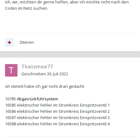
Ich, wir, möchten dir gerne helfen, aber ich möchte nicht nach den
Codes im Netz suchen.
Zitieren
Thatsmee77
Geschrieben
30. Juli 2022
oh stimmt habe ich gar nicht dran gedacht
16785
Abgasrückführsystem
16585
elektrische
r
Fe
hler im Stromkr
eis
Einsp
ritz
venti
l
1
16586
elektrische
r
Fe
hler im Stromkr
eis
Einsp
ritz
venti
l
2
16587 elektrischer
Fe
hler im Stromkr
eis
Einsp
ritz
venti
l
3
16588
elektrische
r
Fe
hler im Stromkr
eis
Einsp
ritz
venti
l
4