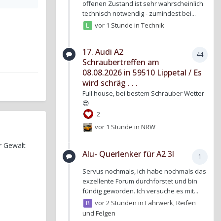
offenen Zustand ist sehr wahrscheinlich
technisch notwendig - zumindest bei...
vor 1 Stunde
in
Technik
17. Audi A2
44
Schraubertreffen am
08.08.2026 in 59510 Lippetal / Es
wird schräg . . .
Full house, bei bestem Schrauber Wetter
😎
2
vor 1 Stunde
in
NRW
r Gewalt
Alu- Querlenker für A2 3l
1
Servus nochmals, ich habe nochmals das
exzellente Forum durchforstet und bin
fündig geworden. Ich versuche es mit...
vor 2 Stunden
in
Fahrwerk, Reifen
und Felgen