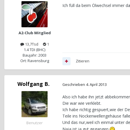
Ich füll da beim Ölwechsel immer das
A2-Club Mitglied
13,7Tsd
1
1.4 TDI (BHC)
Baujahr: 2003
Ort: Ravensburg
Zitieren
Wolfgang B.
Geschrieben
4. April 2013
Also ich habe ihn jetzt abbekommen 
Die war wie verklebt.
Ich habe richtig gespuert,wie der De
Teile ins Nockenwellengehäuse falle
Und das nur,weil ich einmal unter d
Benutzer
Naja,ist ja gut gegangen.