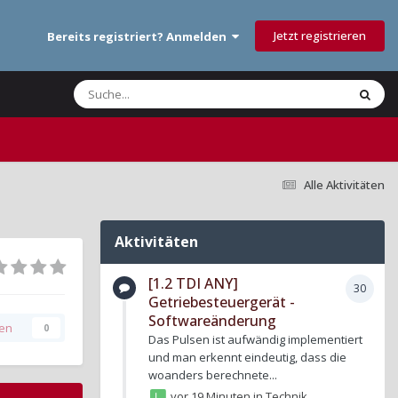
Jetzt registrieren
Bereits registriert? Anmelden
Alle Aktivitäten
Aktivitäten
[1.2 TDI ANY]
30
Getriebesteuergerät -
Softwareänderung
gen
0
Das Pulsen ist aufwändig implementiert
und man erkennt eindeutig, dass die
woanders berechnete...
vor 19 Minuten
in
Technik