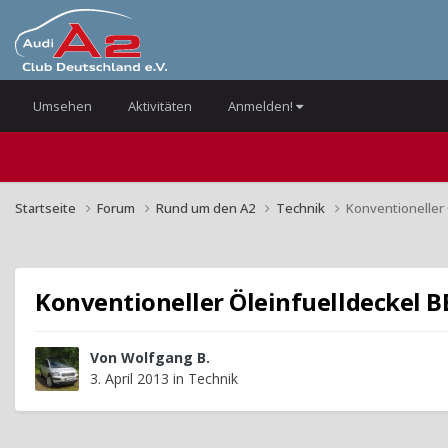
Umsehen
Aktivitäten
Anmelden!
Startseite
Forum
Rund um den A2
Technik
Konventioneller 
Konventioneller Öleinfuelldeckel B
Von
Wolfgang B.
3. April 2013
in
Technik