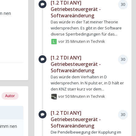
[1.2 TDI ANY]
30
Getriebesteuergerät -
mm nen
Softwareänderung
Das würde in der Tat meiner Theorie
widersprechen. Es gibt in der Software
diverse Sperrbedingungen für das...
vor 35 Minuten
in
Technik
[1.2 TDI ANY]
30
Getriebesteuergerät -
Softwareänderung
Das würde dem Verhalten in D
widersprechen. In N pulst er, in D hält er
den KNZ starr kurz vor dem...
Autor
vor 50 Minuten
in
Technik
[1.2 TDI ANY]
30
Getriebesteuergerät -
Softwareänderung
 Nimm nen
Die Pendelbewegung der Kupplung im