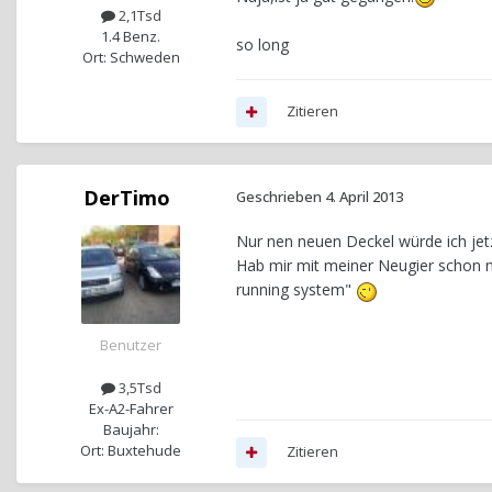
2,1Tsd
1.4 Benz.
so long
Ort: Schweden
Zitieren
DerTimo
Geschrieben
4. April 2013
Nur nen neuen Deckel würde ich jet
Hab mir mit meiner Neugier schon m
running system"
Benutzer
3,5Tsd
Ex-A2-Fahrer
Baujahr:
Ort: Buxtehude
Zitieren