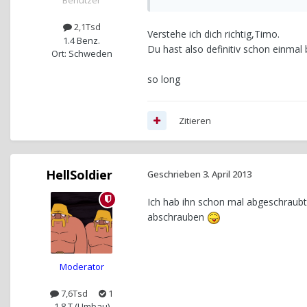
Benutzer
2,1Tsd
Verstehe ich dich richtig,Timo.
1.4 Benz.
Du hast also definitiv schon einma
Ort: Schweden
so long
Zitieren
HellSoldier
Geschrieben
3. April 2013
Ich hab ihn schon mal abgeschraubt
abschrauben
Moderator
7,6Tsd
1
1.8 T (Umbau)