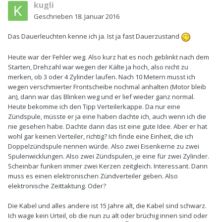
kugli
Geschrieben
18. Januar 2016
Das Dauerleuchten kenne ich ja. Ist ja fast Dauerzustand
Heute war der Fehler weg. Also kurz hat es noch geblinkt nach dem
Starten, Drehzahl war wegen der Kälte ja hoch, also nicht zu
merken, ob 3 oder 4 Zylinder laufen. Nach 10 Metern musst ich
wegen verschmierter Frontscheibe nochmal anhalten (Motor bleib
an), dann war das Blinken weg und er lief wieder ganz normal.
Heute bekomme ich den Tipp Verteilerkappe. Da nur eine
Zündspule, müsste er ja eine haben dachte ich, auch wenn ich die
nie gesehen habe. Dachte dann das ist eine gute Idee. Aber er hat
wohl gar keinen Verteiler, richtig? Ich finde eine Einheit, die ich
Doppelzündspule nennen würde. Also zwei Eisenkerne zu zwei
Spulenwicklungen. Also zwei Zündspulen, je eine für zwei Zylinder.
Scheinbar funken immer zwei Kerzen zeitgleich. Interessant. Dann
muss es einen elektronischen Zündverteiler geben. Also
elektronische Zeittaktung. Oder?
Die Kabel und alles andere ist 15 Jahre alt, die Kabel sind schwarz.
Ich wage kein Urteil, ob die nun zu alt oder brüchig innen sind oder