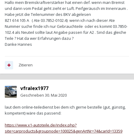
Hallo mein Bremskraftverstärker hat einen def. wenn man Bremst
und dann vom Pedal geht zieht er Luft. Peifgeräusch im Innenraum .
Habe jetzt die Teilenummer des BKV abgelesen
8Z1 614 105 A ( Ate 03.7852-0102.4) wenn ich nach dieser Ate
Nummer suche finde ich nur Gebrauchteile oder es kommt 03.7850-
102.4 als Neuteil sollte laut Angabe passen für A2 . Sind das gleiche
Teile ? Hat da wer Erfahrungen dazu ?
Danke Hannes
Zitieren
vfralex1977
Geschrieben
30. Mai 2020
laut dem online-teiledienst bei dem ich gerne bestelle (gut, günstig,
kompetent) wäre das passend:
https://www.x1-autoteile.de/index.php?
site=carproducts&groupnode=100025&genArtNr=74&carId=13359