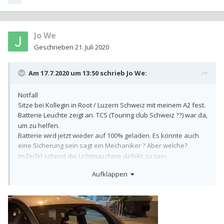
Jo We
Geschrieben
21. Juli 2020
Am 17.7.2020 um 13:50 schrieb
Jo We
:
Notfall
Sitze bei Kollegin in Root / Luzern Schweiz mit meinem A2 fest.
Batterie Leuchte zeigt an. TCS (Touring club Schweiz
) war da,
??
um zu helfen.
Batterie wird jetzt wieder auf 100% geladen. Es könnte auch
eine Sicherung sein sagt ein Mechaniker
Aber welche?
?
ImZeifel scheint die Lichtmaschine defekt zu sein.
Aufklappen
A2 Erstzulassung 2002 1.4 Benzinmotor
Kennt Jemand eine günstige Lösung. Danke.
Liebe Grüsse