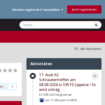
Jetzt registrieren
Bereits registriert? Anmelden
Alle Aktivitäten
Aktivitäten
17. Audi A2
37
Schraubertreffen am
08.08.2026 in 59510 Lippetal / Es
gen
1
wird schräg . . .
Es füllt sich langsam 🚗
vor 11 Minuten
in
NRW