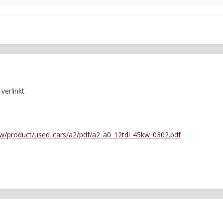
verlinkt.
w/product/used_cars/a2/pdf/a2_a0_12tdi_45kw_0302.pdf