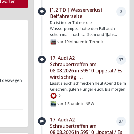
ntworten
[1.2 TDI] Wasserverlust
2
Beifahrerseite
Da ist in der Tat nur die
Wasserpumpe....hatte den Fall auch
schon mal - nach ca. 5tkm und 1Jahr...
vor 19 Minuten
in
Technik
17. Audi A2
37
Schraubertreffen am
08.08.2026 in 59510 Lippetal / Es
wird schräg . . .
nd deswegen
Lasst's euch schmecken heut Abend beim
Griechen, guten Hunger euch. Bis morgen
2
vor 1 Stunde
in
NRW
17. Audi A2
37
Schraubertreffen am
08.08.2026 in 59510 Lippetal / Es