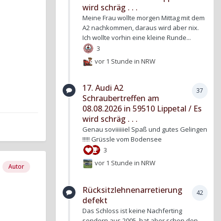
wird schräg . . .
Meine Frau wollte morgen Mittag mit dem
A2 nachkommen, daraus wird aber nix.
Ich wollte vorhin eine kleine Runde...
3
vor 1 Stunde
in
NRW
17. Audi A2
37
Schraubertreffen am
08.08.2026 in 59510 Lippetal / Es
wird schräg . . .
Genau soviiiiiiel Spaß und gutes Gelingen
!!!!! Grüssle vom Bodensee
3
vor 1 Stunde
in
NRW
Autor
Rücksitzlehnenarretierung
42
defekt
Das Schloss ist keine Nachferting
sondern aus 2005, hat aber schon den