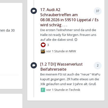
17. Audi A2
37
Schraubertreffen am
08.08.2026 in 59510 Lippetal / Es
wird schräg . . .
Die ersten Teilnehmer sind da und die
hen da 30
Halle ist ready für Morgen. Freuen uns
auf alle die dabei sind. 😊
3
vor 1 Stunde
in
NRW
[1.2 TDI] Wasserverlust
2
Beifahrerseite
Bei meinem FSI ist auch die "neue" WaPu
kaputt gegangen. ZR hatte etwas um die
30k gelaufen und war 3 Jahre alt. Gruß
vor 1 Stunde
in
Technik