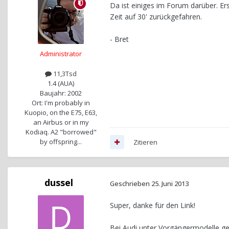
Da ist einiges im Forum darüber. Ers
Zeit auf 30' zurückgefahren.
- Bret
Administrator
11,3Tsd
1.4 (AUA)
Baujahr: 2002
Ort: I'm probably in
Kuopio, on the E75, E63,
an Airbus or in my
Kodiaq. A2 "borrowed"
by offspring...
Zitieren
dussel
Geschrieben
25. Juni 2013
Super, danke für den Link!
Bei Audi unter Vorgängermodelle g