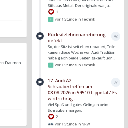
Stift aus Metall. Der originale war ja...
1
vor 1 Stunde
in
Technik
Rücksitzlehnenarretierung
42
defekt
So, der Sitz ist seit eben repariert, Teile
kamen diese Woche von Audi Tradition,
habe gleich beide Seiten gekauft udn...
 den Daumen.
vor 1 Stunde
in
Technik
17. Audi A2
37
Schraubertreffen am
08.08.2026 in 59510 Lippetal / Es
wird schräg . . .
Viel Spaß und gutes Gelingen beim
Schrauben morgen.
2
vor 1 Stunde
in
NRW