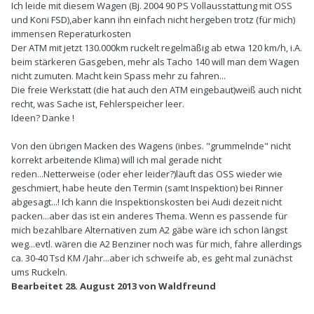
Ich leide mit diesem Wagen (Bj. 2004 90 PS Vollausstattung mit OSS
und Koni FSD),aber kann ihn einfach nicht hergeben trotz (für mich)
immensen Reperaturkosten
Der ATM mit jetzt 130.000km ruckelt regelmäßig ab etwa 120 km/h, i.A.
beim stärkeren Gasgeben, mehr als Tacho 140 will man dem Wagen
nicht zumuten. Macht kein Spass mehr zu fahren...
Die freie Werkstatt (die hat auch den ATM eingebaut)weiß auch nicht
recht, was Sache ist, Fehlerspeicher leer.
Ideen? Danke !
Von den übrigen Macken des Wagens (inbes. "grummelnde" nicht
korrekt arbeitende Klima) will ich mal gerade nicht
reden...Netterweise (oder eher leider?)läuft das OSS wieder wie
geschmiert, habe heute den Termin (samt Inspektion) bei Rinner
abgesagt...! Ich kann die Inspektionskosten bei Audi dezeit nicht
packen...aber das ist ein anderes Thema. Wenn es passende für
mich bezahlbare Alternativen zum A2 gäbe wäre ich schon längst
weg...evtl. wären die A2 Benziner noch was für mich, fahre allerdings
ca. 30-40 Tsd KM /Jahr...aber ich schweife ab, es geht mal zunächst
ums Ruckeln.
Bearbeitet
28. August 2013
von Waldfreund