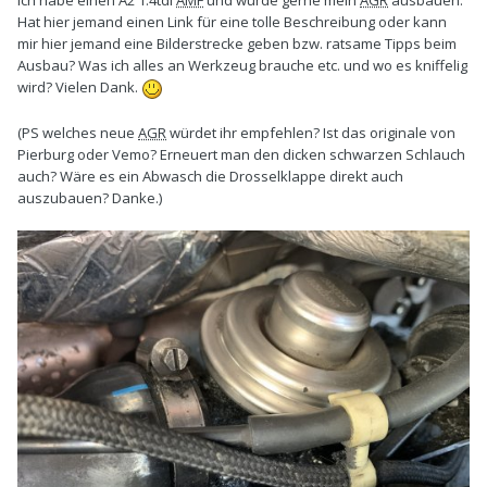
Ich habe einen A2 1.4tdi
AMF
und würde gerne mein
AGR
ausbauen.
Hat hier jemand einen Link für eine tolle Beschreibung oder kann
mir hier jemand eine Bilderstrecke geben bzw. ratsame Tipps beim
Ausbau? Was ich alles an Werkzeug brauche etc. und wo es kniffelig
wird? Vielen Dank.
(PS welches neue
AGR
würdet ihr empfehlen? Ist das originale von
Pierburg oder Vemo? Erneuert man den dicken schwarzen Schlauch
auch? Wäre es ein Abwasch die Drosselklappe direkt auch
auszubauen? Danke.)