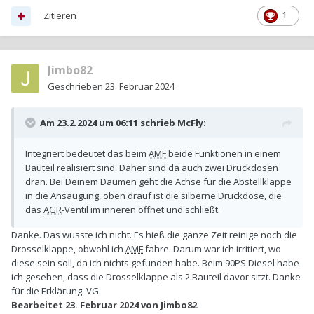
Zitieren
1
Jimbo82
Geschrieben
23. Februar 2024
Am 23.2.2024 um 06:11 schrieb
McFly
:
Integriert bedeutet das beim
AMF
beide Funktionen in einem
Bauteil realisiert sind. Daher sind da auch zwei Druckdosen
dran. Bei Deinem Daumen geht die Achse für die Abstellklappe
in die Ansaugung, oben drauf ist die silberne Druckdose, die
das
AGR
-Ventil im inneren öffnet und schließt.
Danke. Das wusste ich nicht. Es hieß die ganze Zeit reinige noch die
Drosselklappe, obwohl ich
AMF
fahre. Darum war ich irritiert, wo
diese sein soll, da ich nichts gefunden habe. Beim 90PS Diesel habe
ich gesehen, dass die Drosselklappe als 2.Bauteil davor sitzt. Danke
für die Erklärung. VG
Bearbeitet
23. Februar 2024
von Jimbo82