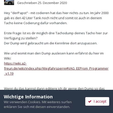
Geschrieben
25. Dezember 2020
Hey "derPapst" - mit codieren hat das hier nichts zu tun. Im Jahr 2000
gab es den 42 Liter Tank noch nicht und somit ist auch in deinem
Tacho keine Codierung dafür vorhanden.
Erste Frage: Ist es dir möglich dne Tachodump deines Tacho hier zur
Verfügung zu stellen?
Der Dump wird gebraucht um die Kennlinie dort anzupassen.
Wie und womit man den Dump auslesen kann erfährst du hier im
Wiki:
https://wiki.a2-
freun.de/wiki/index.php/Wegfahrsperre#VAG_EEProm_Programmer
_v1.19
Wenn du das kannst dann editiere ich dir gerne den Dump so das
dort eine 42 Liter Kennlinie drin ist.
Wichtige Information
I accept
Wir verwenden Cookies. Mit weiteres surfen
Wird aber bis Sonntag oder Montag dauern - die Familie(n) sind zu
erklären Sie sich mit diesen einverstanden.
Besuch.