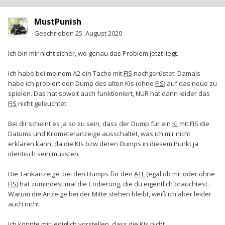
MustPunish
Geschrieben
25. August 2020
Ich bin mir nicht sicher, wo genau das Problem jetzt liegt.
Ich habe bei meinem A2 ein Tacho mit
FIS
nachgerüstet. Damals
habe ich probiert den Dump des alten KIs (ohne
FIS
) auf das neue zu
spielen. Das hat soweit auch funktioniert, NUR hat dann leider das
FIS
nicht geleuchtet.
Bei dir scheint es ja so zu sein, dass der Dump für ein
KI
mit
FIS
die
Datums und Kilometeranzeige ausschaltet, was ich mir nicht
erklären kann, da die KIs bzw deren Dumps in diesem Punkt ja
identisch sein müssten.
Die Tankanzeige bei den Dumps für den
ATL
(egal ob mit oder ohne
FIS
) hat zumindest mal die Codierung, die du eigentlich bräuchtest.
Warum die Anzeige bei der Mitte stehen bleibt, weiß ich aber leider
auch nicht.
Ich könnte mir lediglich vorstellen, dass die KIs nicht