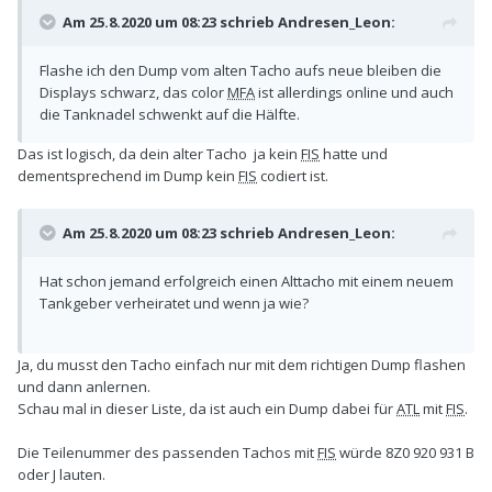
Am 25.8.2020 um 08:23 schrieb
Andresen_Leon
:
Flashe ich den Dump vom alten Tacho aufs neue bleiben die
Displays schwarz, das color
MFA
ist allerdings online und auch
die Tanknadel schwenkt auf die Hälfte.
Das ist logisch, da dein alter Tacho ja kein
FIS
hatte und
dementsprechend im Dump kein
FIS
codiert ist.
Am 25.8.2020 um 08:23 schrieb
Andresen_Leon
:
Hat schon jemand erfolgreich einen Alttacho mit einem neuem
Tankgeber verheiratet und wenn ja wie?
Ja, du musst den Tacho einfach nur mit dem richtigen Dump flashen
und dann anlernen.
Schau mal in dieser Liste, da ist auch ein Dump dabei für
ATL
mit
FIS
.
Die Teilenummer des passenden Tachos mit
FIS
würde 8Z0 920 931 B
oder J lauten.