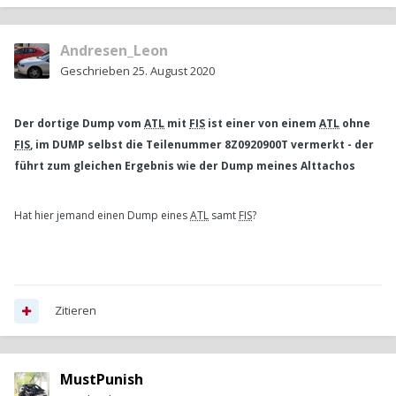
Andresen_Leon
Geschrieben
25. August 2020
Der dortige Dump vom
ATL
mit
FIS
ist einer von einem
ATL
ohne
FIS
, im DUMP selbst die Teilenummer 8Z0920900T vermerkt - der
führt zum gleichen Ergebnis wie der Dump meines Alttachos
Hat hier jemand einen Dump eines
ATL
samt
FIS
?
Zitieren
MustPunish