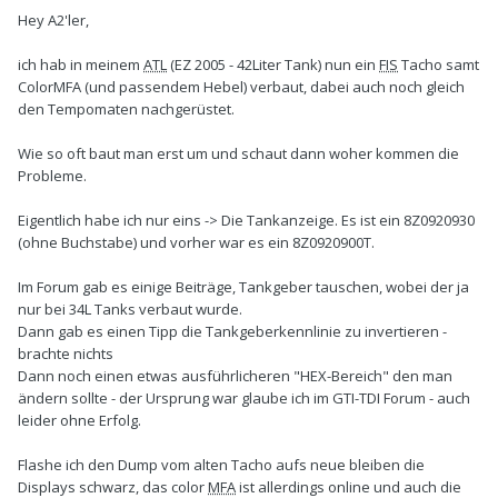
Hey A2'ler,
ich hab in meinem
ATL
(EZ 2005 - 42Liter Tank) nun ein
FIS
Tacho samt
ColorMFA (und passendem Hebel) verbaut, dabei auch noch gleich
den Tempomaten nachgerüstet.
Wie so oft baut man erst um und schaut dann woher kommen die
Probleme.
Eigentlich habe ich nur eins -> Die Tankanzeige. Es ist ein 8Z0920930
(ohne Buchstabe) und vorher war es ein 8Z0920900T.
Im Forum gab es einige Beiträge, Tankgeber tauschen, wobei der ja
nur bei 34L Tanks verbaut wurde.
Dann gab es einen Tipp die Tankgeberkennlinie zu invertieren -
brachte nichts
Dann noch einen etwas ausführlicheren "HEX-Bereich" den man
ändern sollte - der Ursprung war glaube ich im GTI-TDI Forum - auch
leider ohne Erfolg.
Flashe ich den Dump vom alten Tacho aufs neue bleiben die
Displays schwarz, das color
MFA
ist allerdings online und auch die