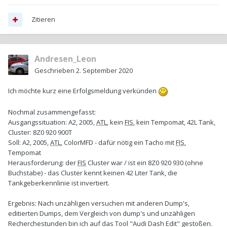
Zitieren
Andresen_Leon
Geschrieben
2. September 2020
Ich möchte kurz eine Erfolgsmeldung verkünden
Nochmal zusammengefasst:
Ausgangssituation: A2, 2005,
ATL
, kein
FIS
, kein Tempomat, 42L Tank,
Cluster: 8Z0 920 900T
Soll: A2, 2005,
ATL
, ColorMFD - dafür nötig ein Tacho mit
FIS
,
Tempomat
Herausforderung: der
FIS
Cluster war / ist ein 8Z0 920 930 (ohne
Buchstabe) - das Cluster kennt keinen 42 Liter Tank, die
Tankgeberkennlinie ist invertiert.
Ergebnis: Nach unzähligen versuchen mit anderen Dump's,
editierten Dumps, dem Vergleich von dump's und unzähligen
Recherchestunden bin ich auf das Tool "Audi Dash Edit" gestoßen.