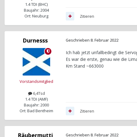
1.4 TDI (BHC)
Baujahr: 2004
Ort: Neuburg
Zitieren
Durnesss
Geschrieben
8. Februar 2022
Ich hab jetzt unfallbedingt die Ser
Es war die erste, genau wie die Lima
Km Stand ~663000
Vorstandsmitglied
6,4Tsd
1.4 TDI (AMF)
Baujahr: 2000
Ort: Bad Bentheim
Zitieren
Räubermutti
Geschrieben
8. Februar 2022