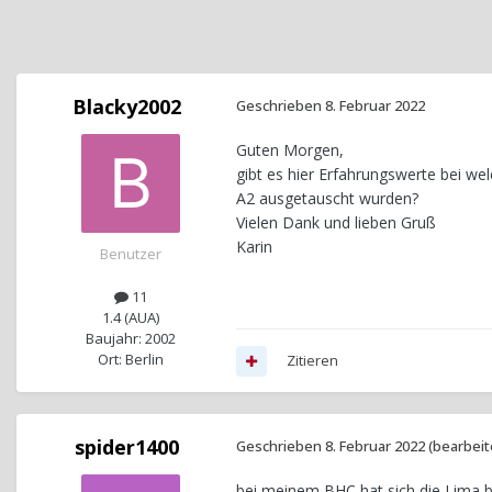
Blacky2002
Geschrieben
8. Februar 2022
Guten Morgen,
gibt es hier Erfahrungswerte bei w
A2 ausgetauscht wurden?
Vielen Dank und lieben Gruß
Karin
Benutzer
11
1.4 (AUA)
Baujahr: 2002
Ort: Berlin
Zitieren
spider1400
Geschrieben
8. Februar 2022
(bearbeit
bei meinem
BHC
hat sich die Lima 