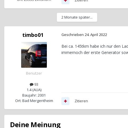
Zitieren
2 Monate später...
timbo01
Geschrieben
24. April 2022
Bei ca. 145tkm habe ich nur den Lad
immernoch der erste Generator sow
Benutzer
93
1.4 (AUA)
Baujahr: 2001
Ort: Bad Mergentheim
Zitieren
Deine Meinung