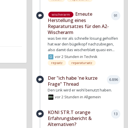
Erneute
wischerarm
91
Herstellung eines
Reparatursatzes für den A2-
Wischerarm
was bei mir als schnelle lösung geholfen
hat war den bügelkopf nachzubiegen,
also damit das wischerblatt quasi ein...
vor 2 Stunden
in
Technik
repsatz
reparatursatz
Der "ich habe 'ne kurze
6.896
Frage" Thread
Den Link wird er wohl benutzt haben.
vor 2 Stunden
in
Allgemein
KONI STR.T orange
13
Erfahrungsbericht &
Alternativen?