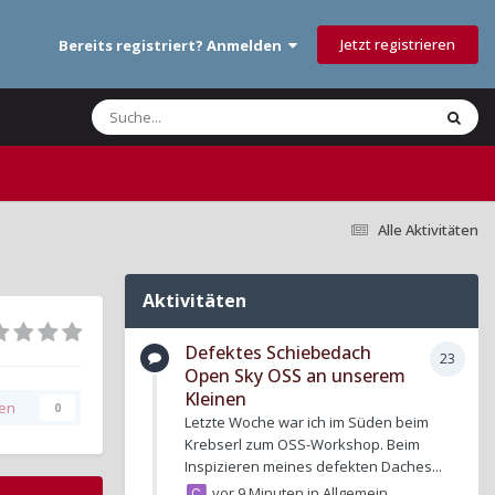
Jetzt registrieren
Bereits registriert? Anmelden
Alle Aktivitäten
Aktivitäten
Defektes Schiebedach
23
Open Sky OSS an unserem
Kleinen
gen
0
Letzte Woche war ich im Süden beim
Krebserl zum OSS-Workshop. Beim
Inspizieren meines defekten Daches...
vor 9 Minuten
in
Allgemein