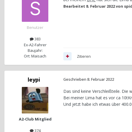
Bearbeitet
8. Februar 2022
von spi
Benutzer
383
Ex-A2-Fahrer
Baujahr:
Ort: Maisach
Zitieren
leypi
Geschrieben
8. Februar 2022
Das sind keine Verschleißteile. Die
Bei meiner Lima hat es vor ca 10tK
Und jetzt habe ich etwas über 400.
A2-Club Mitglied
374