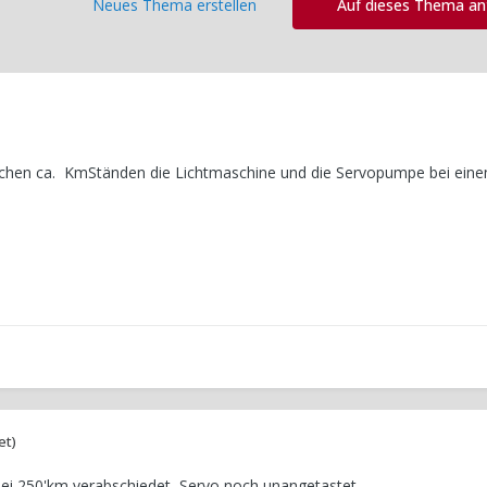
Neues Thema erstellen
Auf dieses Thema a
elchen ca. KmStänden die Lichtmaschine und die Servopumpe bei ein
et)
bei 250'km verabschiedet, Servo noch unangetastet