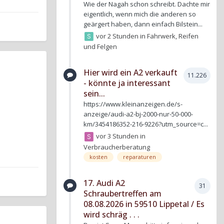
Wie der Nagah schon schreibt. Dachte mir
eigentlich, wenn mich die anderen so
geärgert haben, dann einfach Bilstein...
vor 2 Stunden
in
Fahrwerk, Reifen
und Felgen
Hier wird ein A2 verkauft
11.226
- könnte ja interessant
sein...
https://www.kleinanzeigen.de/s-
anzeige/audi-a2-bj-2000-nur-50-000-
km/3454186352-216-9226?utm_source=c...
vor 3 Stunden
in
Verbraucherberatung
kosten
reparaturen
17. Audi A2
31
Schraubertreffen am
08.08.2026 in 59510 Lippetal / Es
wird schräg . . .