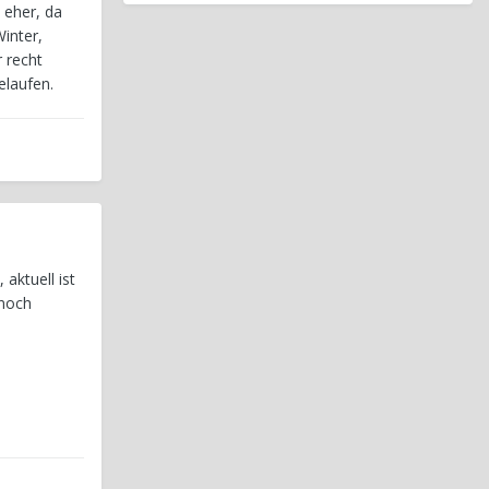
 eher, da
inter,
 recht
elaufen.
aktuell ist
 noch