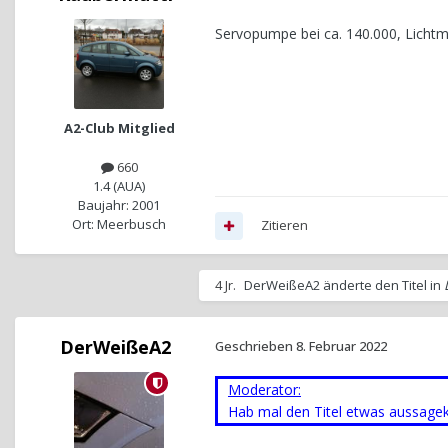
Servopumpe bei ca. 140.000, Lichtm
A2-Club Mitglied
660
1.4 (AUA)
Baujahr: 2001
Ort: Meerbusch
Zitieren
4 Jr.
DerWeißeA2
änderte den Titel in
DerWeißeA2
Geschrieben
8. Februar 2022
Moderator:
Hab mal den Titel etwas aussagekr