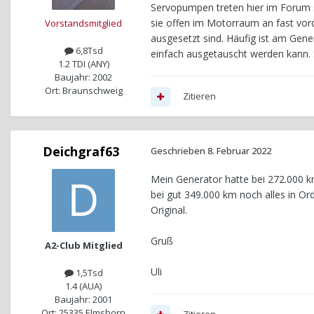
Servopumpen treten hier im Forum se
sie offen im Motorraum an fast vor
Vorstandsmitglied
ausgesetzt sind. Häufig ist am Gene
6,8Tsd
einfach ausgetauscht werden kann. S
1.2 TDI (ANY)
Baujahr: 2002
Ort: Braunschweig
Zitieren
Deichgraf63
Geschrieben
8. Februar 2022
Mein Generator hatte bei 272.000 km 
bei gut 349.000 km noch alles in O
Original.
Gruß
A2-Club Mitglied
Uli
1,5Tsd
1.4 (AUA)
Baujahr: 2001
Ort: 25335 Elmshorn