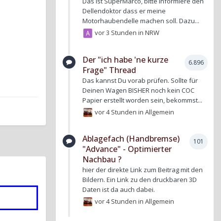
Das ist SuperMarco, bitte informiere den
Dellendoktor dass er meine
Motorhaubendelle machen soll. Dazu...
vor 3 Stunden
in
NRW
Der "ich habe 'ne kurze
6.896
Frage" Thread
Das kannst Du vorab prüfen. Sollte für
Deinen Wagen BISHER noch kein COC
Papier erstellt worden sein, bekommst...
vor 4 Stunden
in
Allgemein
Ablagefach (Handbremse)
101
"Advance" - Optimierter
Nachbau ?
hier der direkte Link zum Beitrag mit den
Bildern. Ein Link zu den druckbaren 3D
Daten ist da auch dabei.
vor 4 Stunden
in
Allgemein