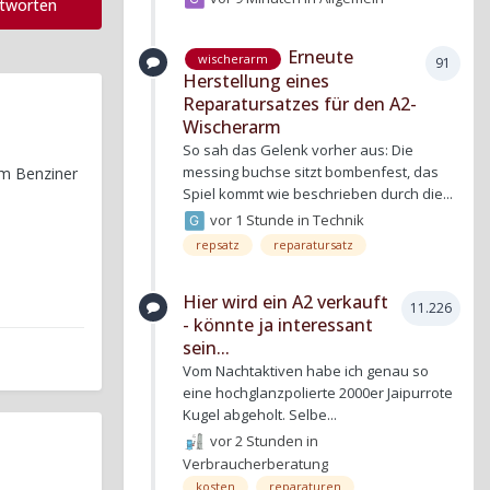
ntworten
Erneute
wischerarm
91
Herstellung eines
Reparatursatzes für den A2-
Wischerarm
So sah das Gelenk vorher aus: Die
messing buchse sitzt bombenfest, das
em Benziner
Spiel kommt wie beschrieben durch die...
vor 1 Stunde
in
Technik
repsatz
reparatursatz
Hier wird ein A2 verkauft
11.226
- könnte ja interessant
sein...
Vom Nachtaktiven habe ich genau so
eine hochglanzpolierte 2000er Jaipurrote
Kugel abgeholt. Selbe...
vor 2 Stunden
in
Verbraucherberatung
kosten
reparaturen