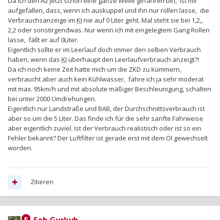
Da ich den A2 jetzt schon eine ganze Weile gefahren bin, ist mir
aufgefallen, dass, wenn ich auskuppel und ihn nur rollen lasse, die
Verbrauchsanzeige im
KI
nie auf 0 Liter geht. Mal steht sie bei 1,2,,
2,2 oder sonstirgendwas. Nur wenn ich mit eingelegtem Gang Rollen
lasse, fällt er auf 0Liter.
Eigentlich sollte er im Leerlauf doch immer den selben Verbrauch
haben, wenn das
KI
überhaupt den Leerlaufverbrauch anzeigt?!
Da ich noch keine Zeit hatte mich um die ZKD zu kümmern,
verbraucht aber auch kein Kühlwasser, fahre ich ja sehr moderat
mit max. 95km/h und mit absolute mäßiger Beschleunigung, schalten
bei unter 2000 Umdrehungen.
Eigentlich nur Landstraße und BAB, der Durchschnittsverbrauch ist
aber so um die 5 Liter. Das finde ich für die sehr sanfte Fahrweise
aber eigentlich zuviel. Ist der Verbrauch realistisch oder ist so ein
Fehler bekannt? Der Luftfilter ist gerade erst mit dem Öl gewechselt
worden.
Zitieren