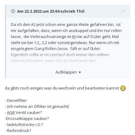
Am 22.2.2022 um 23:04 schrieb
Thil
:
Da ich den A2 jetzt schon eine ganze Weile gefahren bin, ist
mir aufgefallen, dass, wenn ich auskuppel und ihn nur rollen
lasse, die Verbrauchsanzeige im
KI
nie auf 0 Liter geht. Mal
steht sie bei 1,2,, 2,2 oder sonstirgendwas. Nur wenn ich mit
eingelegtem Gang Rollen lasse, fällt er auf 0Liter.
Eigentlich sollte er im Leerlauf doch immer den selben
Verbrauch haben, wenn das
KI
überhaupt den
Leerlaufverbrauch anzeigt?!
Aufklappen
Da ich noch keine Zeit hatte mich um die ZKD zu kümmern,
verbraucht aber auch kein Kühlwasser, fahre ich ja sehr
moderat mit max. 95km/h und mit absolute mäßiger
da gibts noch einiges was du wechseln und bearbeiten kannst
Beschleunigung, schalten bei unter 2000 Umdrehungen.
Eigentlich nur Landstraße und BAB, der
- Dieselfilter
Durchschnittsverbrauch ist aber so um die 5 Liter. Das finde
- (ich nehme an Ölfilter ist gemacht)
ich für die sehr sanfte Fahrweise aber eigentlich zuviel. Ist der
-
AGR
Ventil sauber?
Verbrauch realistisch oder ist so ein Fehler bekannt? Der
-Drosselklappe sauber?
Luftfilter ist gerade erst mit dem Öl gewechselt worden.
- ladeluftstrecke i.O.?
- Reifendruck?