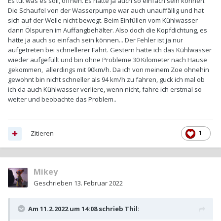
Es tut was es soll, öffnen. Es hätte ja auch so einfach sein können.
Die Schaufel von der Wasserpumpe war auch unauffällig und hat
sich auf der Welle nicht bewegt. Beim Einfüllen vom Kühlwasser
dann Ölspuren im Auffangbehälter. Also doch die Kopfdichtung, es
hätte ja auch so einfach sein können... Der Fehler ist ja nur
aufgetreten bei schnellerer Fahrt. Gestern hatte ich das Kühlwasser
wieder aufgefüllt und bin ohne Probleme 30 Kilometer nach Hause
gekommen, allerdings mit 90km/h. Da ich von meinem Zoe ohnehin
gewohnt bin nicht schneller als 94 km/h zu fahren, guck ich mal ob
ich da auch Kühlwasser verliere, wenn nicht, fahre ich erstmal so
weiter und beobachte das Problem..
Zitieren
1
Mikey
Geschrieben
13. Februar 2022
Am 11.2.2022 um 14:08 schrieb
Thil
: