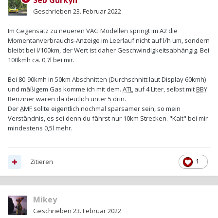
Seb Gurkyh
Geschrieben
23. Februar 2022
Im Gegensatz zu neueren VAG Modellen springt im A2 die
Momentanverbrauchs-Anzeige im Leerlauf nicht auf l/h um,
sondern
bleibt bei l/100km, der Wert ist daher Geschwindigkeitsabhängig. Bei
100kmh ca. 0,7l bei mir.
Bei 80-90kmh in 50km Abschnitten (Durchschnitt laut Display 60kmh)
und mäßigem Gas komme ich mit dem.
ATL
auf 4 Liter, selbst mit
BBY
Benziner waren da deutlich unter 5 drin.
Der
AMF
sollte eigentlich nochmal sparsamer sein, so mein
Verständnis, es sei denn du fährst nur 10km Strecken. "Kalt" bei mir
mindestens 0,5l mehr.
Zitieren
1
Mikey
Geschrieben
23. Februar 2022