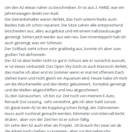
Um den A2 etwas näher zu beschreiben. Er ist aus 2. HAND, war ein
Jahrenswagen direkt von Audi.
Die Getränkehalter waren defekt, das Fach unterm Radio auch.
Beides hab ich schon repariert. Die Sitze sahen alle entsprechend
bescheiden aus, alles ausgebaut und mit einem naßstaubsauger
gereinigt. Sehen jetzt wieder aus wie neu. Den Innenteppich hab ich
auch gereinigt, was ein Schmutz.
Der Softlack sieht schon sehr grabbelig aus, konnte ich aber zum
großen Teil abfriemeln.
Der A2 ist aber leider nicht so gut in Schuss wie er zunächst aussah,
er ist etwas verbastelt. Das Open Sky Dach ist auch klassisch defekt,
das mache ich aber erst im Sommer wenn er mal mit offenem Dach
stehen kann und nicht gleich ein Aquarium wird. Heute habe ich mich
um die Wischerwelle und den Motor gekümmert, Kontakte gereinigt
und die Wellen abgeschliffen und neu abgeschmiert.
Zu den Geräuschen, ich bin zur Zeit noch von meinem E-Auto,
Renault Zoe Leasing, sehr verwöhnt, geb ich aber bald zurück.
Ich glaub beim A2 ist die Kupplung schon fertigt, der Zahnriemen
muss auch nochmal gemacht werden, Kilometer vom Intervall leicht
drüber, aber von der Zeit her ist er schon fällig.
Ich sehe den A2 auch eher als Projekt. Ich brauch ihn zwar um ab
die Arbeit nach Gießen zu kommen, aber zur Not nehm ichs