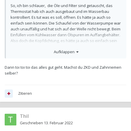
So, ich bin schlauer, die Öle und Filter sind getauscht, das
Thermostat hab ich auch ausgebaut und im Wasserbau
kontrolliert. Es tut was es soll, öffnen. Es hätte ja auch so
einfach sein können. Die Schaufel von der Wasserpumpe war
auch unauffällig und hat sich auf der Welle nicht bewegt. Beim
Einfüllen vom Kühlwasser dann Ölspuren im Auffangbehälter.
Also doch die Kopfdichtung, es hätte ja auch so einfach sein
können... Der Fehler ist ja nur aufgetreten bei schnellerer
Aufklappen
Fahrt. Gestern hatte ich das Kühlwasser wieder aufgefüllt und
bin ohne Probleme 30 Kilometer nach Hause gekommen,
allerdings mit 90km/h. Da ich von meinem Zoe ohnehin
Dann toi toi toi das alles gut geht. Machst du ZKD und Zahnriemen
gewohnt bin nicht schneller als 94 km/h zu fahren, guck ich mal
selber?
ob ich da auch Kühlwasser verliere, wenn nicht, fahre ich
erstmal so weiter und beobachte das Problem..
Zitieren
Thil
Geschrieben
13. Februar 2022