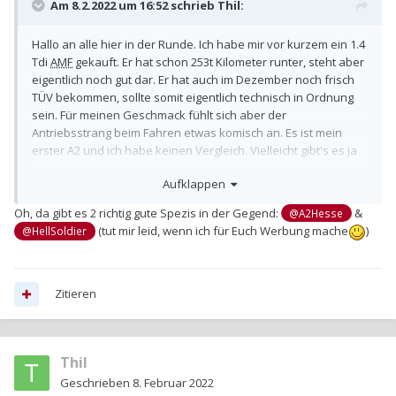
Am 8.2.2022 um 16:52 schrieb
Thil
:
Hallo an alle hier in der Runde. Ich habe mir vor kurzem ein 1.4
Tdi
AMF
gekauft. Er hat schon 253t Kilometer runter, steht aber
eigentlich noch gut dar. Er hat auch im Dezember noch frisch
TÜV bekommen, sollte somit eigentlich technisch in Ordnung
sein. Für meinen Geschmack fühlt sich aber der
Antriebsstrang beim Fahren etwas komisch an. Es ist mein
erster A2 und ich habe keinen Vergleich. Vielleicht gibt's es ja
ein Forum Mitglieder aus dem Bereich Mittelhessen der mal mit
Aufklappen
mir ein Ründchen fahren kann und beurteilen kann ob alles
normal ist. Ich will das Auto eigentlich noch eine ganze Weile
Oh, da gibt es 2 richtig gute Spezis in der Gegend:
&
@A2Hesse
behalten, scheue auch Schrauben und auch größere
(tut mir leid, wenn ich für Euch Werbung mache
)
@HellSoldier
Baustellen wie Kupplungswechsel nicht.
Zuerst will ich mal einen Motoröl und Getriebeölwechsel
machen, vielleicht hilft das ja schon ein wenig.
Wie gesagt, vielleicht gibt's ja hier einen versierten Schrauber
Zitieren
aus Mittelhessen.
Grüße, Thil
Thil
Geschrieben
8. Februar 2022