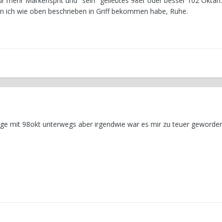
nur mehr Markensprit und "sein" geliebtes 98er oder besser 102 Oktan.
en ich wie oben beschrieben in Griff bekommen habe, Ruhe.
ange mit 98okt unterwegs aber irgendwie war es mir zu teuer geworden