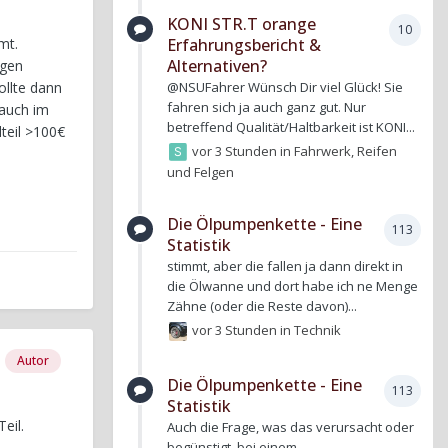
KONI STR.T orange
10
Erfahrungsbericht &
mt.
Alternativen?
egen
@NSUFahrer Wünsch Dir viel Glück! Sie
ollte dann
fahren sich ja auch ganz gut. Nur
 auch im
betreffend Qualität/Haltbarkeit ist KONI...
lteil >100€
vor 3 Stunden
in
Fahrwerk, Reifen
und Felgen
Die Ölpumpenkette - Eine
113
Statistik
stimmt, aber die fallen ja dann direkt in
die Ölwanne und dort habe ich ne Menge
Zähne (oder die Reste davon)...
vor 3 Stunden
in
Technik
Autor
Die Ölpumpenkette - Eine
113
Statistik
eil.
Auch die Frage, was das verursacht oder
begünstigt, bei einem