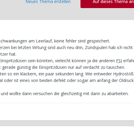
Neues Thema erstellen
Auf dieses Thema a
schwankungen am Leerlauf, keine fehler sind gespeichert.
erzen bei letzten Wrtung sind auch neu drin, Zündspulen hab ich nich
tzer hat.
inspritzdüsen sein könnten, vieleicht können ja die anderen
FSI
erfah
t gerade günstig die Einspritzdüsen nur auf verdacht zu tauschen.
ten so ein klackern, ein paar sekunden lang. Wie entweder Hydrostöß
al oder ist eines von beiden defekt oder sogar am anfang der Öldruck
und wollte dann versuchen die gleichzeitig mit dann zu abarbeiten.