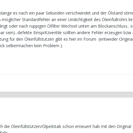
solange es nach ein paar Sekunden verschwindet und der Ölstand stim
 möglicher Standardfehler an einer Undichtigkeit des Öleinfullrohrs li
dingt oder nach ruppigen Ölfilter Wechsel unten am Blockanschluss.. s
r sein)...defekte Einspritzventile sollten andere Fehler erzeugen bzw
tung für den Öleinfüllstutzen gibt es hier im Forum (entweder Origina
hick selbermachen kein Problem ).
die Öleinfüllstützen/Ölpeilstab schon erneuert hab mit den Original T
alls.