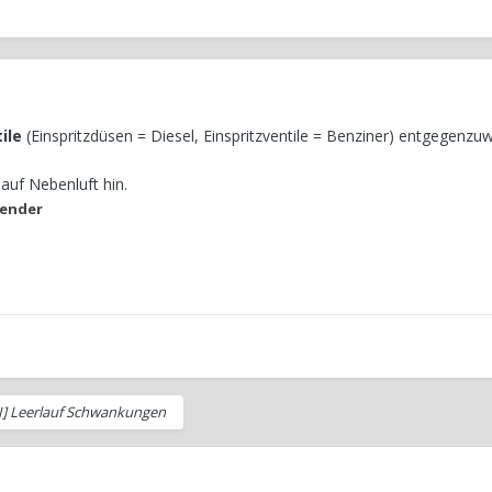
ile
(
Einspritzdüsen = Diesel, Einspritzventile = Benziner)
entgegenzuwir
uf Nebenluft hin.
ender
SI] Leerlauf Schwankungen