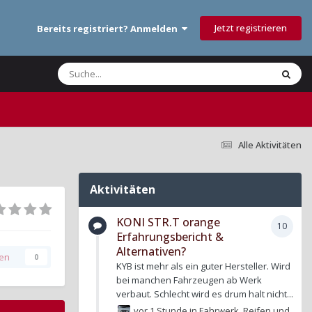
Jetzt registrieren
Bereits registriert? Anmelden
Alle Aktivitäten
Aktivitäten
KONI STR.T orange
10
Erfahrungsbericht &
Alternativen?
gen
0
KYB ist mehr als ein guter Hersteller. Wird
bei manchen Fahrzeugen ab Werk
verbaut. Schlecht wird es drum halt nicht...
vor 1 Stunde
in
Fahrwerk, Reifen und