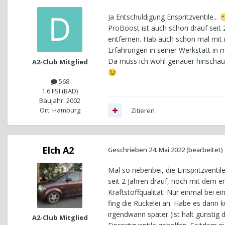
Ja Entschuldigung Enspritzventile...

ProBoost ist auch schon drauf seit 
entfernen. Hab auch schon mal mit 
Erfahrungen in seiner Werkstatt in 
Da muss ich wohl genauer hinschaue
A2-Club Mitglied
😉
568
1.6 FSI (BAD)
Baujahr: 2002
Ort: Hamburg
Zitieren
Elch A2
Geschrieben
24. Mai 2022
(bearbeitet)
Mal so nebenbei, die Einspritzven
seit 2 Jahren drauf, noch mit dem ers
Kraftstoffqualität. Nur einmal bei e
fing die Ruckelei an. Habe es dann 
irgendwann später (ist halt günstig 
A2-Club Mitglied