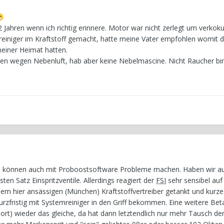

2 Jahren wenn ich richtig erinnere. Motor war nicht zerlegt um verkok
reiniger im Kraftstoff gemacht, hatte meine Vater empfohlen womit d
meiner Heimat hatten.
n wegen Nebenluft, hab aber keine Nebelmascine. Nicht Raucher bin 
tile können auch mit Proboostsoftware Probleme machen. Haben wir a
ten Satz Einspritzventile. Allerdings reagiert der
FSI
sehr sensibel auf
inem hier ansässigen (München) Kraftstoffvertreiber getankt und kurze
kurzfristig mit Systemreiniger in den Griff bekommen. Eine weitere Be
dort) wieder das gleiche, da hat dann letztendlich nur mehr Tausch de