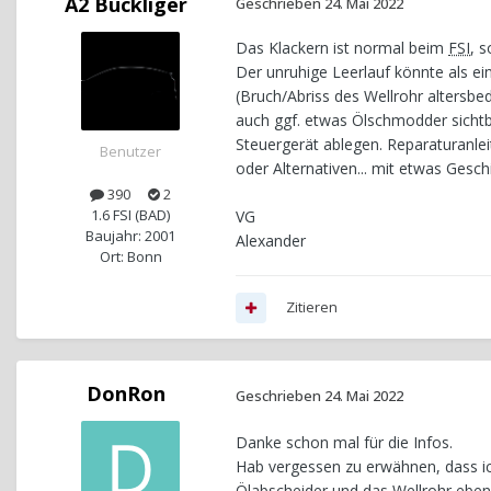
A2 Buckliger
Geschrieben
24. Mai 2022
Das Klackern ist normal beim
FSI
, 
Der unruhige Leerlauf könnte als ein
(Bruch/Abriss des Wellrohr altersbe
auch ggf. etwas Ölschmodder sichtba
Steuergerät ablegen. Reparaturanlei
Benutzer
oder Alternativen... mit etwas Gesc
390
2
1.6 FSI (BAD)
VG
Baujahr: 2001
Alexander
Ort: Bonn
Zitieren
DonRon
Geschrieben
24. Mai 2022
Danke schon mal für die Infos.
Hab vergessen zu erwähnen, dass ich 
Ölabscheider und das Wellrohr ebenf