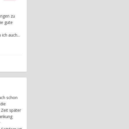
ungen zu
ie gute
ich auch...
uch schon
 die
 Zeit später
tankung
r