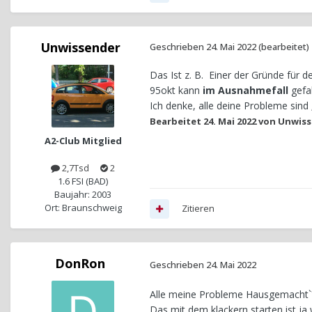
Unwissender
Geschrieben
24. Mai 2022
(bearbeitet)
Das Ist z. B. Einer der Gründe für 
95okt kann
im Ausnahmefall
gefah
Ich denke, alle deine Probleme sind
Bearbeitet
24. Mai 2022
von Unwiss
A2-Club Mitglied
2,7Tsd
2
1.6 FSI (BAD)
Baujahr: 2003
Ort: Braunschweig
Zitieren
DonRon
Geschrieben
24. Mai 2022
Alle meine Probleme Hausgemacht`
Das mit dem klackern starten ist ja