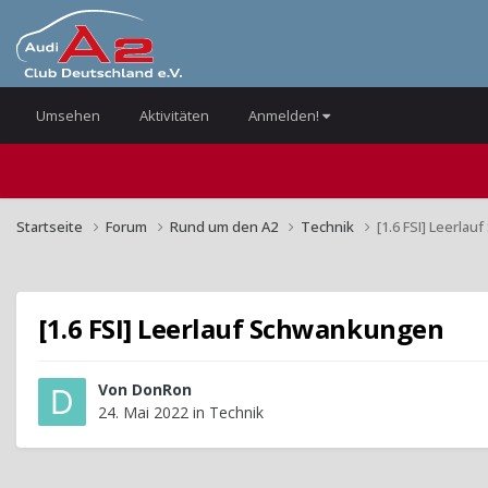
Umsehen
Aktivitäten
Anmelden!
Startseite
Forum
Rund um den A2
Technik
[1.6 FSI] Leerla
[1.6 FSI] Leerlauf Schwankungen
Von
DonRon
24. Mai 2022
in
Technik