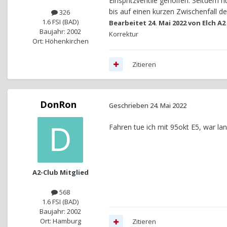
Einspritzventile geholfen. Seitdem 
bis auf einen kurzen Zwischenfall d
326
1.6 FSI (BAD)
Bearbeitet
24. Mai 2022
von Elch A2
Baujahr: 2002
Korrektur
Ort: Höhenkirchen
Zitieren
DonRon
Geschrieben
24. Mai 2022
Fahren tue ich mit 95okt E5, war l
A2-Club Mitglied
568
1.6 FSI (BAD)
Baujahr: 2002
Ort: Hamburg
Zitieren