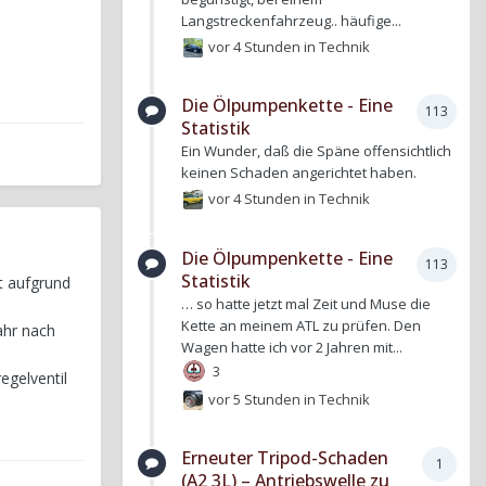
Langstreckenfahrzeug.. häufige...
vor 4 Stunden
in
Technik
Die Ölpumpenkette - Eine
113
Statistik
Ein Wunder, daß die Späne offensichtlich
keinen Schaden angerichtet haben.
vor 4 Stunden
in
Technik
Die Ölpumpenkette - Eine
113
Statistik
t aufgrund
… so hatte jetzt mal Zeit und Muse die
Kette an meinem ATL zu prüfen. Den
ahr nach
Wagen hatte ich vor 2 Jahren mit...
3
egelventil
vor 5 Stunden
in
Technik
Erneuter Tripod-Schaden
1
(A2 3L) – Antriebswelle zu