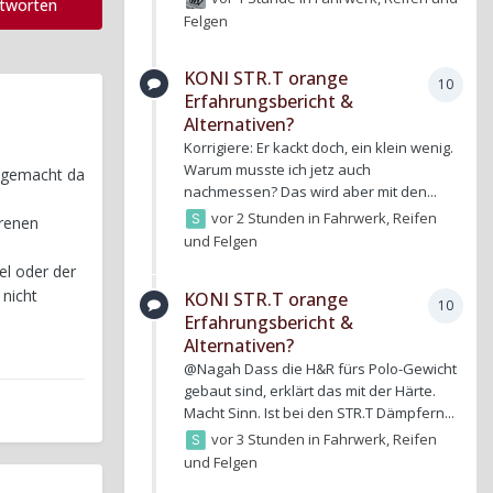
ntworten
Felgen
KONI STR.T orange
10
Erfahrungsbericht &
Alternativen?
Korrigiere: Er kackt doch, ein klein wenig.
Warum musste ich jetz auch
t gemacht da
nachmessen? Das wird aber mit den...
vor 2 Stunden
in
Fahrwerk, Reifen
renen
und Felgen
el oder der
 nicht
KONI STR.T orange
10
Erfahrungsbericht &
Alternativen?
@Nagah Dass die H&R fürs Polo-Gewicht
gebaut sind, erklärt das mit der Härte.
Macht Sinn. Ist bei den STR.T Dämpfern...
vor 3 Stunden
in
Fahrwerk, Reifen
und Felgen