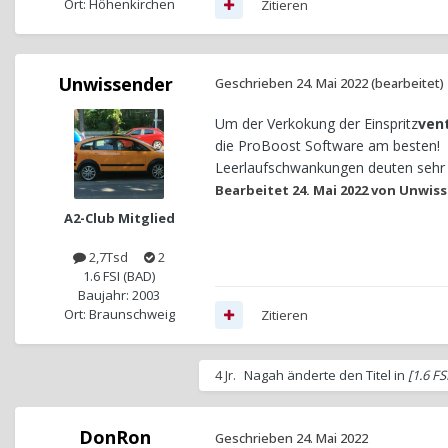
Ort: Höhenkirchen
Zitieren
Unwissender
Geschrieben
24. Mai 2022
(bearbeitet)
Um der Verkokung der Einspritz
vent
die ProBoost Software am besten!
Leerlaufschwankungen deuten sehr a
Bearbeitet
24. Mai 2022
von Unwiss
A2-Club Mitglied
2,7Tsd
2
1.6 FSI (BAD)
Baujahr: 2003
Ort: Braunschweig
Zitieren
4 Jr.
Nagah
änderte den Titel in
[1.6 F
DonRon
Geschrieben
24. Mai 2022