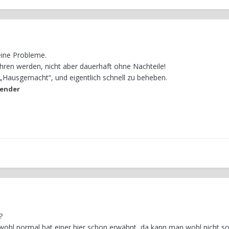
deine Probleme.
ren werden, nicht aber dauerhaft ohne Nachteile!
 „Hausgemacht“, und eigentlich schnell zu beheben.
ender
?
 wohl normal hat einer hier schon erwähnt, da kann man wohl nicht so 