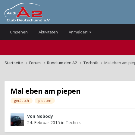
Umsehen
Aktivitäten
Anmelden!
Startseite
Forum
Rund um den A2
Technik
Mal eben am pi
Mal eben am piepen
geräusch
piepsen
Von
Nobody
24. Februar 2015
in
Technik