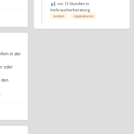
vor 13 Stunden
in
Verbraucherberatung
kosten
reparaturen
fern in der
er oder
n den
.