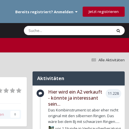
Jetzt registrieren
Bereits registriert? Anmelden
Alle Aktivitäten
Aktivitäten
Hier wird ein A2 verkauft
11.228
- könnte ja interessant
sein...
Das Kombiinstrument ist aber eher nicht
gen
0
original mit den silbernen Ringen. Das
wäre bei dem Bj mit schwarzen Ringen.....
vor 1 Stunde
in
Verbraucherberatung