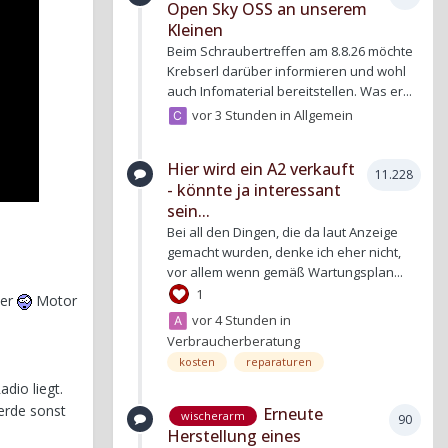
Open Sky OSS an unserem
Kleinen
Beim Schraubertreffen am 8.8.26 möchte
Krebserl darüber informieren und wohl
auch Infomaterial bereitstellen. Was er...
vor 3 Stunden
in
Allgemein
Hier wird ein A2 verkauft
11.228
- könnte ja interessant
sein...
Bei all den Dingen, die da laut Anzeige
gemacht wurden, denke ich eher nicht,
vor allem wenn gemäß Wartungsplan...
1
mer
Motor
vor 4 Stunden
in
Verbraucherberatung
kosten
reparaturen
dio liegt.
erde sonst
Erneute
wischerarm
90
Herstellung eines