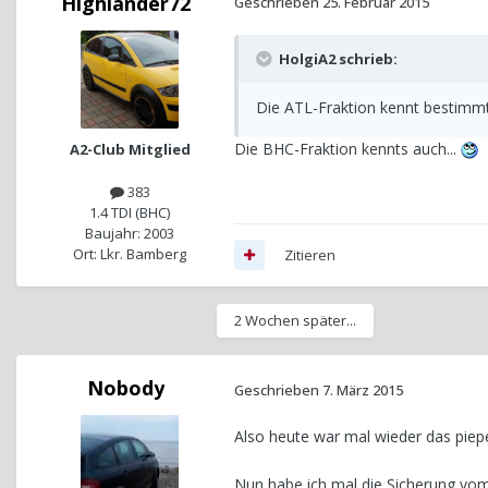
Highlander72
Geschrieben
25. Februar 2015
HolgiA2 schrieb:
Die ATL-Fraktion kennt bestimmt 
Die BHC-Fraktion kennts auch...
A2-Club Mitglied
383
1.4 TDI (BHC)
Baujahr: 2003
Ort: Lkr. Bamberg
Zitieren
2 Wochen später...
Nobody
Geschrieben
7. März 2015
Also heute war mal wieder das piep
Nun habe ich mal die Sicherung vom