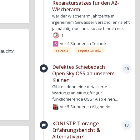
Reparatursatzes für den A2-
Wischerarm
war der Wischerarm Jahrzente in
irgeneinem Gewässer verschollen? sieht
ja mächtig übel aus, so auch noch nie...
1
vor 4 Stunden
in
Technik
repsatz
reparatursatz
taucht?
Defektes Schiebedach
26
Open Sky OSS an unserem
Kleinen
Gibt es denn eine detaillierte
Wartungsanleitung für gut
funktionierende OSS? Also einen...
vor 5 Stunden
in
Allgemein
KONI STR.T orange
13
Erfahrungsbericht &
Alternativen?