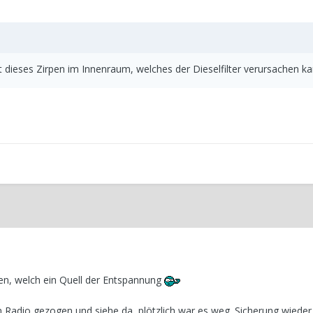
dieses Zirpen im Innenraum, welches der Dieselfilter verursachen kan
en, welch ein Quell der Entspannung
 Radio gezogen und siehe da, plötzlich war es weg. Sicherung wieder 