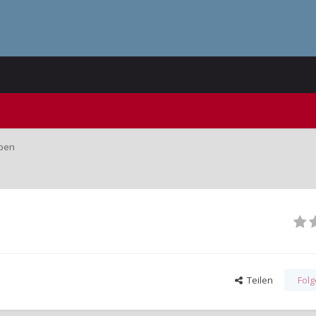
epen
Teilen
Fol