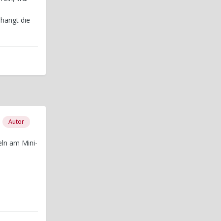
hängt die
Autor
ln am Mini-