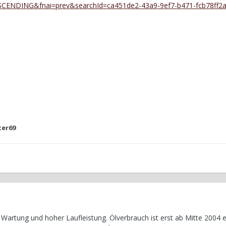
ESCENDING&fnai=prev&searchId=ca451de2-43a9-9ef7-b471-fcb78ff2
er69
 Wartung und hoher Laufleistung. Ölverbrauch ist erst ab Mitte 2004 er