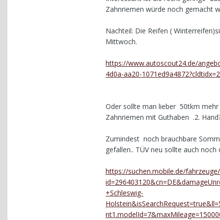
Zahnriemen würde noch gemacht wer
Nachteil: Die Reifen ( Winterreife
Mittwoch.
https://www.autoscout24.de/angebo
4d0a-aa20-1071ed9a4872?cldtidx=20
Oder sollte man lieber 50tkm mehr a
Zahnriemen mit Guthaben .2. Hand
Zumindest noch brauchbare Sommer
gefallen.. TÜV neu sollte auch noch d
https://suchen.mobile.de/fahrzeuge/
id=296403120&cn=DE&damageUn
+Schleswig-
Holstein&isSearchRequest=true&
nt1.modelId=7&maxMileage=15000