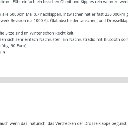
hlimm. Führ einfach ein bisschen Öl mit und Kipp es rein wenn zu wenig 
 alle 5000km Mal 0.7 nachkippen. Inzwischen hat er fast 236.000km g
hrwerk Revision (ca 1000 €), Ölababscheider tauschen, und Drosselkla
die Sitze sind im Winter schon Recht kalt.
sen sich sehr einfach Nachrüsten. Ein Nachrüstradio mit Blutooth sol
ötig, 90 Euro).
uin
ar, auch wenn das natürlich das Verdrecken der Drosselklappe begünsti