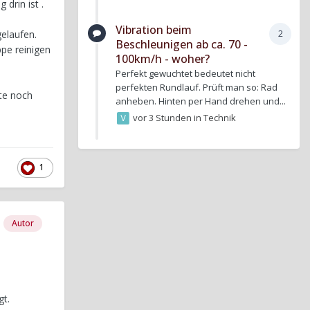
drin ist .
Vibration beim
elaufen.
2
Beschleunigen ab ca. 70 -
ppe reinigen
100km/h - woher?
Perfekt gewuchtet bedeutet nicht
perfekten Rundlauf. Prüft man so: Rad
lte noch
anheben. Hinten per Hand drehen und...
vor 3 Stunden
in
Technik
1
Autor
gt.