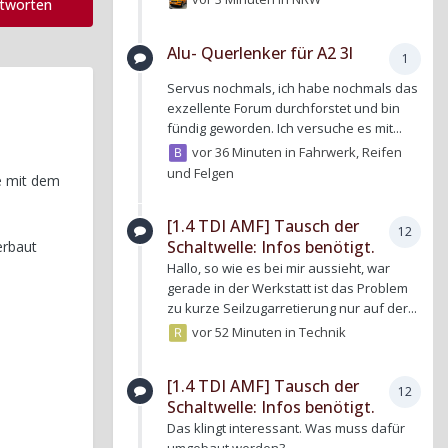
ntworten
Alu- Querlenker für A2 3l
1
Servus nochmals, ich habe nochmals das
exzellente Forum durchforstet und bin
fündig geworden. Ich versuche es mit...
vor 36 Minuten
in
Fahrwerk, Reifen
und Felgen
e mit dem
[1.4 TDI AMF] Tausch der
12
Schaltwelle: Infos benötigt.
erbaut
Hallo, so wie es bei mir aussieht, war
gerade in der Werkstatt ist das Problem
zu kurze Seilzugarretierung nur auf der...
vor 52 Minuten
in
Technik
[1.4 TDI AMF] Tausch der
12
Schaltwelle: Infos benötigt.
Das klingt interessant. Was muss dafür