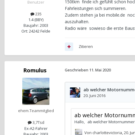
150tkm finde ich gefühlt schon hoch
Benutzer
Fahrleistungen sich summieren.
235
Zudem stehen ja bei mobile.de noc
1.4 (BBY)
auszuhalten.
Baujahr: 2003
Radio wäre sowieso die erste Baust
Ort: 24242 Felde
Zitieren
Romulus
Geschrieben
11. Mai 2020
ehem.Teammitglied
3,7Tsd
Ex-A2-Fahrer
Baujahr: 2003