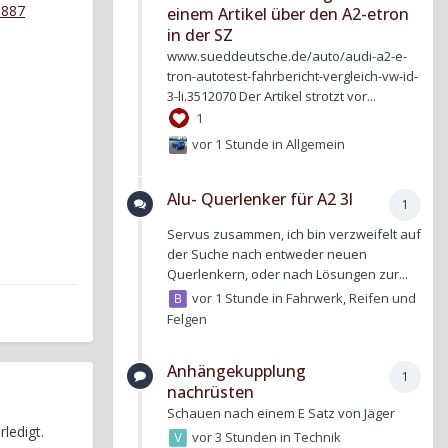
a887
einem Artikel über den A2-etron
in der SZ
www.sueddeutsche.de/auto/audi-a2-e-
tron-autotest-fahrbericht-vergleich-vw-id-
3-li.3512070 Der Artikel strotzt vor...
1
vor 1 Stunde
in
Allgemein
Alu- Querlenker für A2 3l
1
Servus zusammen, ich bin verzweifelt auf
der Suche nach entweder neuen
Querlenkern, oder nach Lösungen zur...
vor 1 Stunde
in
Fahrwerk, Reifen und
Felgen
Anhängekupplung
1
nachrüsten
Schauen nach einem E Satz von Jäger
ledigt.
vor 3 Stunden
in
Technik