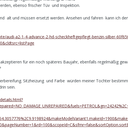
den, ebenso frischer Tüv und Inspektion.
n)sind alt und müssen ersetzt werden. Ansehen und fahren kann ich d
te/audi-a2-1-4-advance-2-hd-scheckheftgepflegt-benzin-silber-60f6
&cldtsrc=listPage
kzeptieren für ein noch späteres Baujahr, ebenfalls regelmäßig gewa
?
bereifung. Sitzheizung und Farbe würden meiner Tochter bestimm
rin sein.
details.html?
repaired=NO_DAMAGE_UNREPAIRED&fuels=PETROL&gn=24242%2C
ll=54.3057776%2C9.9198924&makeModelVariant1.makeId=1900&make
0&pageNumber=1&rd=100&scopeId=C&sfmr=false&sortOption.sortBy