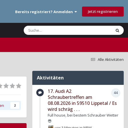
Jetzt registrieren
Bereits registriert? Anmelden
Alle Aktivitäten
Aktivitäten
17. Audi A2
44
Schraubertreffen am
08.08.2026 in 59510 Lippetal / Es
gen
2
wird schräg . . .
Full house, bei bestem Schrauber Wetter
😎
vor 3 Minuten
in
NRW