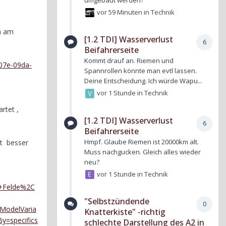
umgebaut werden?
vor 59 Minuten
in
Technik
en am
[1.2 TDI] Wasserverlust
6
Beifahrerseite
Kommt drauf an. Riemen und
507e-09da-
Spannrollen könnte man evtl lassen.
Deine Entscheidung. Ich würde Wapu...
vor 1 Stunde
in
Technik
rtet ,
[1.2 TDI] Wasserverlust
6
Beifahrerseite
Hmpf. Glaube Riemen ist 20000km alt.
t besser
Muss nachgucken. Gleich alles wieder
neu?
vor 1 Stunde
in
Technik
+Felde%2C
"Selbstzündende
0
ModelVaria
Knatterkiste" -richtig
=specifics
schlechte Darstellung des A2 in