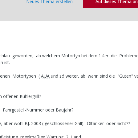
Neues Thema erstellen
Auf dieses Thema a
 schlau geworden, ab welchem Motortyp bei dem 1.4er die Problem
 ist.
edenen Motortypen (
AUA
und só weiter, ab wann sind die "Guten" v
 offenen Kühlergrill?
n Fahrgestell-Nummer oder Baujahr?
 aber wohl BJ. 2003 ( geschlossener Grill). Öltanker oder nicht??
aufleistung, regelmäßige Wartung, 2. Hand