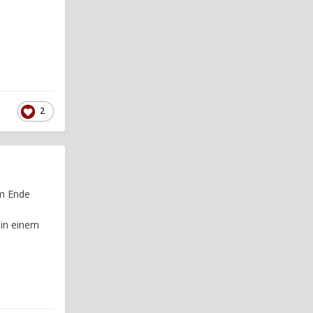
2
am Ende
 in einem