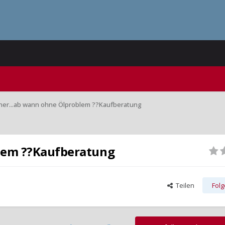
iner...ab wann ohne Ölproblem ??Kaufberatung
blem ??Kaufberatung
Teilen
Fol