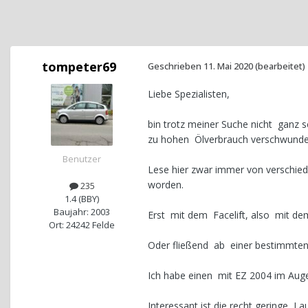
tompeter69
Geschrieben
11. Mai 2020
(bearbeitet)
Liebe Spezialisten,
bin trotz meiner Suche nicht ganz
zu hohen Ölverbrauch verschwunden
Benutzer
Lese hier zwar immer von verschi
worden.
235
1.4 (BBY)
Baujahr: 2003
Erst mit dem Facelift, also mit dem
Ort: 24242 Felde
Oder fließend ab einer bestimmte
Ich habe einen mit EZ 2004 im Auge,
Interessant ist die recht geringe L