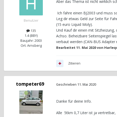
Aber das Thema ist nicht wirklich sc
Ich fahre einen BJ2003 und muss so
Leg dir etwas Geld zur Seite für Fa
Benutzer
(15 euro Liquid Moly).
Und Kauf dir einen mit Sitzheizung, 
135
1.4 (BBY)
Achso. Beheizbare Seitenspiegel las
Baujahr: 2003
verbaut werden (CAN-BUS Adapter n
Ort: Arnsberg
Bearbeitet
11. Mai 2020
von Harleq
Zitieren
tompeter69
Geschrieben
11. Mai 2020
Danke für deine Info.
Alle 5tkm 0,7 Liter ist ja vertretb