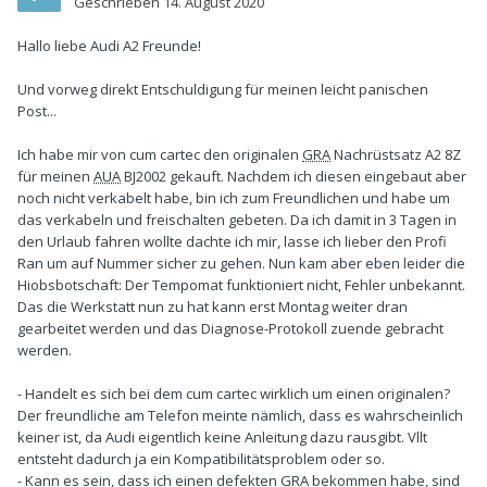
Geschrieben
14. August 2020
Hallo liebe Audi A2 Freunde!
Und vorweg direkt Entschuldigung für meinen leicht panischen
Post...
Ich habe mir von cum cartec den originalen
GRA
Nachrüstsatz A2 8Z
für meinen
AUA
BJ2002 gekauft. Nachdem ich diesen eingebaut aber
noch nicht verkabelt habe, bin ich zum Freundlichen und habe um
das verkabeln und freischalten gebeten. Da ich damit in 3 Tagen in
den Urlaub fahren wollte dachte ich mir, lasse ich lieber den Profi
Ran um auf Nummer sicher zu gehen. Nun kam aber eben leider die
Hiobsbotschaft: Der Tempomat funktioniert nicht, Fehler unbekannt.
Das die Werkstatt nun zu hat kann erst Montag weiter dran
gearbeitet werden und das Diagnose-Protokoll zuende gebracht
werden.
- Handelt es sich bei dem cum cartec wirklich um einen originalen?
Der freundliche am Telefon meinte nämlich, dass es wahrscheinlich
keiner ist, da Audi eigentlich keine Anleitung dazu rausgibt. Vllt
entsteht dadurch ja ein Kompatibilitätsproblem oder so.
- Kann es sein, dass ich einen defekten
GRA
bekommen habe, sind