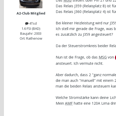
Das
MSG
steuert über Pin 21 und 22
Das Relais J359 (Relaisplatz 8) ist fü
Das Relais J360 (Relaisplatz 4) ist f
A2-Club Mitglied
Bei kleiner Heizleistung wird nur J3
4Tsd
1.6 FSI (BAD)
Ich stell mir gerade die Frage, was 
Baujahr: 2003
es zusätzlich zu J359 angesteuert?
Ort: Rathenow
Da der Steuerstromkreis beider Rel
Nun ist die Frage, ob das
MSG
von
ansteuert. Ich vermute nicht.
Aber dadurch, dass 2 "ganz normale"
die man auch "manuell" mit einem 2 
man die beiden Relais ansteuern ka
Welche Stromstärke kann deine Lich
Mein
AMF
hatte eine 120A Lima drin