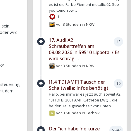
es ist die Farbe Piemont metallic 🥰. See
you tomorrow…
1
vor 3 Stunden
in
NRW
 sein.
 oder wird
17. Audi A2
42
Schraubertreffen am
08.08.2026 in 59510 Lippetal / Es
wird schräg . . .
nge
vor 3 Stunden
in
NRW
[1.4 TDI AMF] Tausch der
10
nsteuerung,
Schaltwelle: Infos benötigt.
 mit dem
Hallo, bei mir war es jetzt auch soweit A2
1,4 TDI BJ 2001 AMF, Getriebe EWQ... die
beiden Teile gewechselt von unten...
vor 3 Stunden
in
Technik
Der "ich habe 'ne kurze
6.897