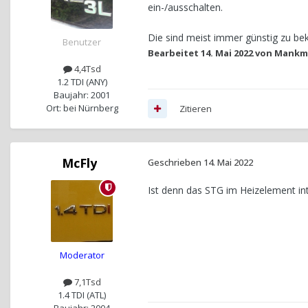
ein-/ausschalten.
Die sind meist immer günstig zu bek
Benutzer
Bearbeitet
14. Mai 2022
von Mankmi
4,4Tsd
1.2 TDI (ANY)
Baujahr: 2001
Ort: bei Nürnberg
Zitieren
McFly
Geschrieben
14. Mai 2022
Ist denn das STG im Heizelement int
Moderator
7,1Tsd
1.4 TDI (ATL)
Baujahr: 2004