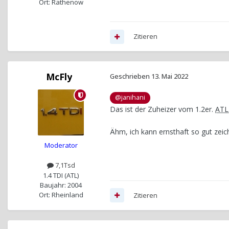
Ort: Rathenow
Zitieren
McFly
Geschrieben
13. Mai 2022
@janihani
Das ist der Zuheizer vom 1.2er.
ATL
Ähm, ich kann ernsthaft so gut ze
Moderator
7,1Tsd
1.4 TDI (ATL)
Baujahr: 2004
Ort: Rheinland
Zitieren