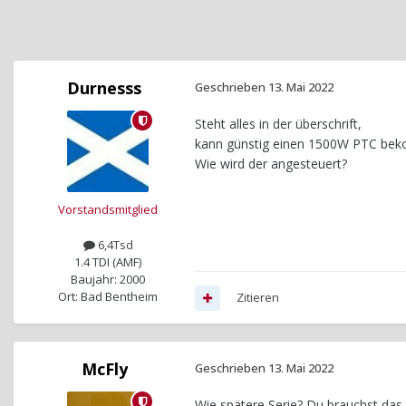
Durnesss
Geschrieben
13. Mai 2022
Steht alles in der überschrift,
kann günstig einen 1500W PTC be
Wie wird der angesteuert?
Vorstandsmitglied
6,4Tsd
1.4 TDI (AMF)
Baujahr: 2000
Ort: Bad Bentheim
Zitieren
McFly
Geschrieben
13. Mai 2022
Wie spätere Serie? Du brauchst das