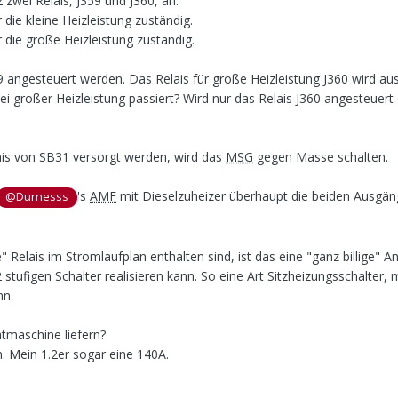
 zwei Relais, J359 und J360, an.
r die kleine Heizleistung zuständig.
ür die große Heizleistung zuständig.
59 angesteuert werden. Das Relais für große Heizleistung J360 wird aus
bei großer Heizleistung passiert? Wird nur das Relais J360 angesteuert
ais von SB31 versorgt werden, wird das
MSG
gegen Masse schalten.
's
AMF
mit Dieselzuheizer überhaupt die beiden Ausgä
@Durnesss
 Relais im Stromlaufplan enthalten sind, ist das eine "ganz billige" A
stufigen Schalter realisieren kann. So eine Art Sitzheizungsschalter,
nn.
tmaschine liefern?
. Mein 1.2er sogar eine 140A.