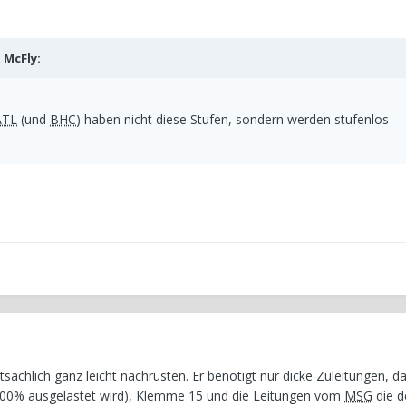
b
McFly
:
ATL
(und
BHC
) haben nicht diese Stufen, sondern werden stufenlos
ächlich ganz leicht nachrüsten. Er benötigt nur dicke Zuleitungen, da
 100% ausgelastet wird), Klemme 15 und die Leitungen vom
MSG
die d