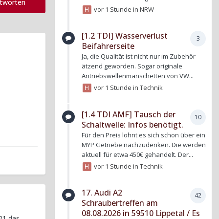
ntworten
vor 1 Stunde
in
NRW
[1.2 TDI] Wasserverlust
3
Beifahrerseite
Ja, die Qualität ist nicht nur im Zubehör
ätzend geworden. Sogar originale
Antriebswellenmanschetten von VW...
vor 1 Stunde
in
Technik
[1.4 TDI AMF] Tausch der
10
Schaltwelle: Infos benötigt.
Für den Preis lohnt es sich schon über ein
MYP Getriebe nachzudenken. Die werden
aktuell für etwa 450€ gehandelt. Der...
vor 1 Stunde
in
Technik
17. Audi A2
42
Schraubertreffen am
08.08.2026 in 59510 Lippetal / Es
21 das