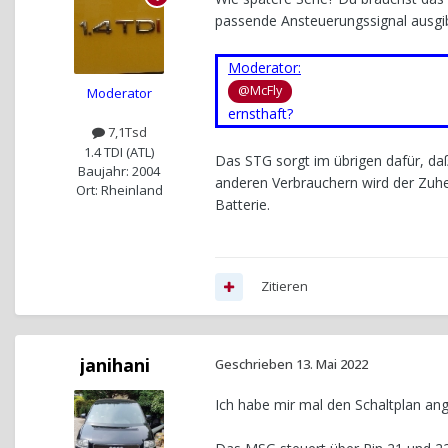
passende Ansteuerungssignal ausgib
Moderator:
@McFly
Moderator
ernsthaft?
7,1Tsd
1.4 TDI (ATL)
Das STG sorgt im übrigen dafür, da
Baujahr: 2004
anderen Verbrauchern wird der Zuhei
Ort: Rheinland
Batterie.
Zitieren
janihani
Geschrieben
13. Mai 2022
Ich habe mir mal den Schaltplan an