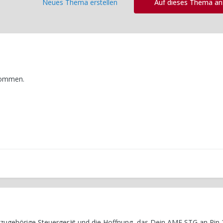
Neues Thema erstellen
Auf dieses Thema a
kommen.
 zugehörige Steuergerät und die Hoffnung, das Dein
AMF
STG an Pin 