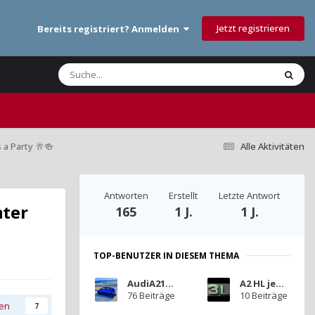
Jetzt registrieren
Bereits registriert? Anmelden
 a Party 🥂🍻
Alle Aktivitäten
Antworten
Erstellt
Letzte Antwort
nter
165
1 J.
1 J.
TOP-BENUTZER IN DIESEM THEMA
AudiA216RS
A2 HL jense
76 Beiträge
10 Beiträge
gen
7