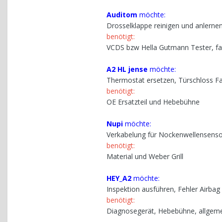
Auditom
möchte:
Drosselklappe reinigen und anlernen
benötigt:
VCDS bzw Hella Gutmann Tester, fal
A2 HL jense
möchte:
Thermostat ersetzen, Türschloss Fa
benötigt:
OE Ersatzteil und Hebebühne
Nupi
möchte:
Verkabelung für Nockenwellensenso
benötigt:
Material und Weber Grill
HEY_A2
möchte:
Inspektion ausführen, Fehler Airba
benötigt:
Diagnosegerät, Hebebühne, allgem