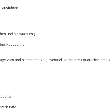
n“ ausführen
chen und auswuchten )
ine, Hebebühne
ge vorn und hinten ersetzen, eventuell komplette Hinterachse erse
 Zubehör
 Unterkünfte