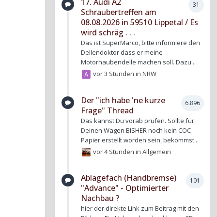
17. Audi A2
31
Schraubertreffen am
08.08.2026 in 59510 Lippetal / Es
wird schräg . . .
Das ist SuperMarco, bitte informiere den
Dellendoktor dass er meine
Motorhaubendelle machen soll. Dazu...
vor 3 Stunden
in
NRW
Der "ich habe 'ne kurze
6.896
Frage" Thread
Das kannst Du vorab prüfen. Sollte für
Deinen Wagen BISHER noch kein COC
Papier erstellt worden sein, bekommst...
vor 4 Stunden
in
Allgemein
Ablagefach (Handbremse)
101
"Advance" - Optimierter
Nachbau ?
hier der direkte Link zum Beitrag mit den