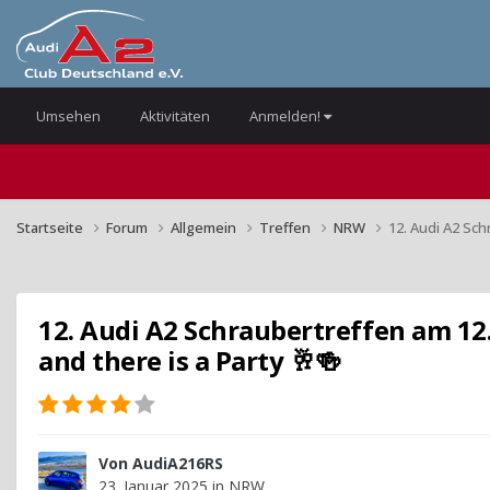
Umsehen
Aktivitäten
Anmelden!
Startseite
Forum
Allgemein
Treffen
NRW
12. Audi A2 Sch
12. Audi A2 Schraubertreffen am 12.
and there is a Party 🥂🍻
Von
AudiA216RS
23. Januar 2025
in
NRW