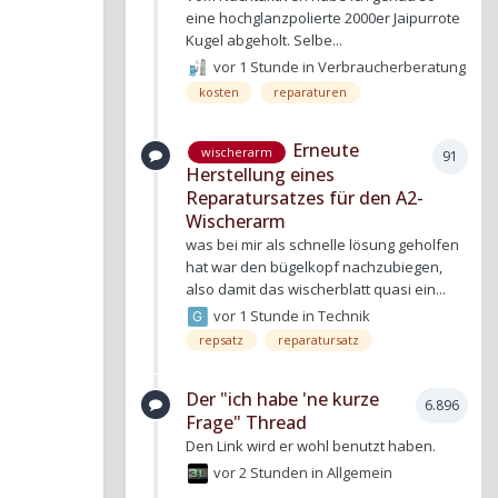
eine hochglanzpolierte 2000er Jaipurrote
Kugel abgeholt. Selbe...
vor 1 Stunde
in
Verbraucherberatung
kosten
reparaturen
Erneute
wischerarm
91
Herstellung eines
Reparatursatzes für den A2-
Wischerarm
was bei mir als schnelle lösung geholfen
hat war den bügelkopf nachzubiegen,
also damit das wischerblatt quasi ein...
vor 1 Stunde
in
Technik
repsatz
reparatursatz
Der "ich habe 'ne kurze
6.896
Frage" Thread
Den Link wird er wohl benutzt haben.
vor 2 Stunden
in
Allgemein