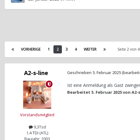
VORHERIGE
1
2
3
4
WEITER
Seite 2 von 
A2-s-line
Geschrieben
5. Februar 2025
(bearbeit
Ist eine Anmeldung als Gast zwing
Bearbeitet
5. Februar 2025
von A2-s
Vorstandsmitglied
9,3Tsd
1.4 TDI (ATL)
Baujahr: 2003