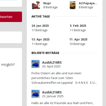
Nupi
A2 Papayaorange
8 Beiträge
8 Beiträge
AKTIVE TAGE
ntworten
24. Jan 2025
5. Feb 2025
17 Beiträge
11 Beiträge
13. Apr 2025
11. Apr 2025
11 Beiträge
10 Beiträge
BELIEBTE BEITRÄGE
AudiA216RS
) möglich?
20. April 2025
Frohe Ostern an alle und nun mein
persönliches Fazit zum 12ten
Schraubertreffen im Lippetal D A N K E E U...
AudiA216RS
23. Januar 2025
Hallo an alle A2 Freunde aus Nah und Fern,