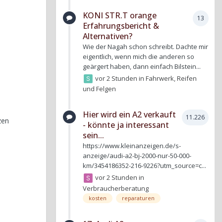
KONI STR.T orange
13
Erfahrungsbericht &
Alternativen?
Wie der Nagah schon schreibt. Dachte mir
eigentlich, wenn mich die anderen so
geärgert haben, dann einfach Bilstein...
vor 2 Stunden
in
Fahrwerk, Reifen
und Felgen
Hier wird ein A2 verkauft
11.226
tzen
- könnte ja interessant
sein...
https://www.kleinanzeigen.de/s-
anzeige/audi-a2-bj-2000-nur-50-000-
km/3454186352-216-9226?utm_source=c...
vor 2 Stunden
in
Verbraucherberatung
kosten
reparaturen