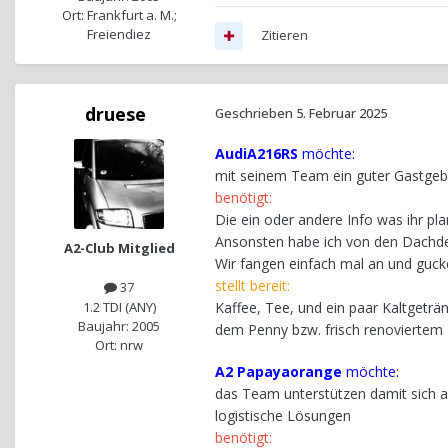
Ort: Frankfurt a. M.;
Freiendiez
Zitieren
druese
Geschrieben
5. Februar 2025
AudiA216RS
möchte:
mit
seinem Team ein guter Gastgebe
benötigt:
Die
ein oder andere Info was ihr
pla
Ansonsten habe ich von den Dachde
A2-Club Mitglied
Wir fangen einfach mal an und guck
stellt bereit:
37
1.2 TDI (ANY)
Kaffee, Tee, und ein paar Kaltgeträn
Baujahr: 2005
dem Penny bzw. frisch renovierte
Ort: nrw
A2 Papayaorange
möchte:
das
Team unterstützen damit sich a
logistische Lösungen
benötigt: