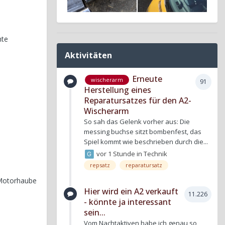
hte
Aktivitäten
Erneute
wischerarm
91
Herstellung eines
Reparatursatzes für den A2-
Wischerarm
So sah das Gelenk vorher aus: Die
messing buchse sitzt bombenfest, das
Spiel kommt wie beschrieben durch die...
vor 1 Stunde
in
Technik
repsatz
reparatursatz
 Motorhaube
Hier wird ein A2 verkauft
11.226
- könnte ja interessant
sein...
Vom Nachtaktiven habe ich genau so