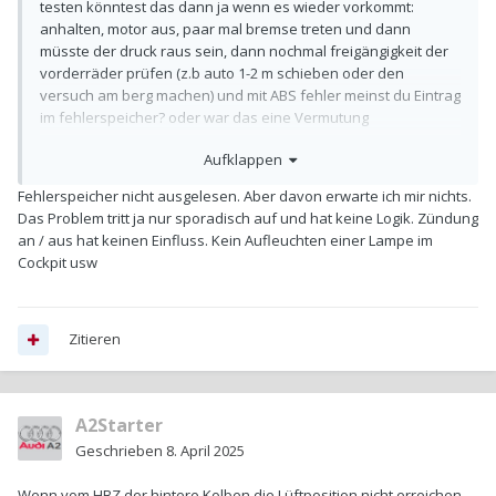
testen könntest das dann ja wenn es wieder vorkommt:
anhalten, motor aus, paar mal bremse treten und dann
müsste der druck raus sein, dann nochmal freigängigkeit der
vorderräder prüfen (z.b auto 1-2 m schieben oder den
versuch am berg machen) und mit ABS fehler meinst du Eintrag
im fehlerspeicher? oder war das eine Vermutung
Aufklappen
Fehlerspeicher nicht ausgelesen. Aber davon erwarte ich mir nichts.
Das Problem tritt ja nur sporadisch auf und hat keine Logik. Zündung
an / aus hat keinen Einfluss. Kein Aufleuchten einer Lampe im
Cockpit usw
Zitieren
A2Starter
Geschrieben
8. April 2025
Wenn vom HBZ der hintere Kolben die Lüftposition nicht erreichen