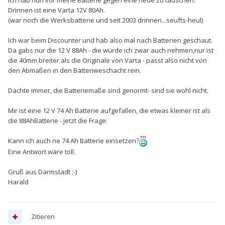
ich hab nun vor meine Batterie gegen eine neue zu tauschen.
Drinnen ist eine Varta 12V 80Ah.
(war noch die Werksbatterie und seit 2003 drinnen...seufts-heul)
Ich war beim Discounter und hab also mal nach Batterien geschaut.
Da gabs nur die 12 V 88Ah - die würde ich zwar auch nehmen,nur ist
die 40mm breiter als die Originale von Varta - passt also nicht von
den Abmaßen in den Batteriweschacht rein.
Dachte immer, die Batteriemaße sind genormt- sind sie wohl nicht.
Mir ist eine 12 V 74 Ah Batterie aufgefallen, die etwas kleiner ist als
die 88AhBatterie - jetzt die Frage:
Kann ich auch ne 74 Ah Batterie einsetzen?
Eine Antwort wäre toll.
Gruß aus Darmstadt ;-)
Harald
Zitieren