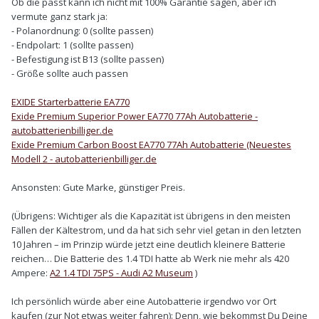
Ob die passt kann ich nicht mit 100% Garantie sagen, aber ich
vermute ganz stark ja:
- Polanordnung: 0 (sollte passen)
- Endpolart: 1 (sollte passen)
- Befestigung ist B13 (sollte passen)
- Größe sollte auch passen
EXIDE Starterbatterie EA770
Exide Premium Superior Power EA770 77Ah Autobatterie -
autobatterienbilliger.de
Exide Premium Carbon Boost EA770 77Ah Autobatterie (Neuestes
Modell 2 - autobatterienbilliger.de
Ansonsten: Gute Marke, günstiger Preis.
(Übrigens: Wichtiger als die Kapazität ist übrigens in den meisten
Fällen der Kältestrom, und da hat sich sehr viel getan in den letzten
10 Jahren – im Prinzip würde jetzt eine deutlich kleinere Batterie
reichen… Die Batterie des 1.4 TDI hatte ab Werk nie mehr als 420
Ampere:
A2 1.4 TDI 75PS - Audi A2 Museum
)
Ich persönlich würde aber eine Autobatterie irgendwo vor Ort
kaufen (zur Not etwas weiter fahren): Denn, wie bekommst Du Deine