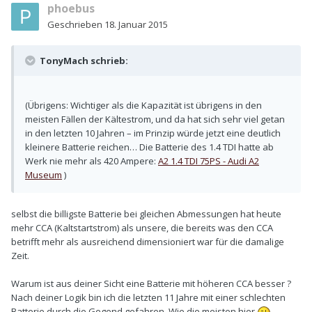
phoebus
Geschrieben
18. Januar 2015
TonyMach schrieb:
(Übrigens: Wichtiger als die Kapazität ist übrigens in den
meisten Fällen der Kältestrom, und da hat sich sehr viel getan
in den letzten 10 Jahren – im Prinzip würde jetzt eine deutlich
kleinere Batterie reichen… Die Batterie des 1.4 TDI hatte ab
Werk nie mehr als 420 Ampere:
A2 1.4 TDI 75PS - Audi A2
Museum
)
selbst die billigste Batterie bei gleichen Abmessungen hat heute
mehr CCA (Kaltstartstrom) als unsere, die bereits was den CCA
betrifft mehr als ausreichend dimensioniert war für die damalige
Zeit.
Warum ist aus deiner Sicht eine Batterie mit höheren CCA besser ?
Nach deiner Logik bin ich die letzten 11 Jahre mit einer schlechten
Batterie durch die Gegend gefahren. Wie die meisten hier