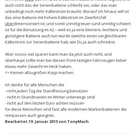
auch nicht das die Serienbatterie schlecht sei, oder das man
unbedingt noch mehr Kältestrom braucht. Worauf ich hinaus will ist
das eine Batterie mit hohem Kältestrom im Zweifelsfall
über
dimensioniert ist, und somit unnötig teuer (und unnötig schwer)
ist für die Benutzung im A2 – weil es ja eine kleinere, leichtere und
günstigere Batterie auch tun würde (welche einen vergleichbaren
Kältestrom zur Serienbatterie hat), wie Du ja auch schreibst.
Aber soooo viel sparen kann man da jetzt auch nicht, und
überhaupt sollte man bei diesen Front-lastigen Fahrzeugen lieber
etwas mehr Gewicht im Heck haben.
=> Keinen allzugroßen Kopp machen.
Ich denke für alle Menschen die
- nicht jeden Tag die Standheizung benutzen
- nicht in Skandinavien im Winter unterwegs sind
- nicht auf den letzten Euro achten müssen
für diese Menschen sind fast alle modernen Markenbatterien die
reinpassen auch geeignet.
Bearbeitet
19. Januar 2015
von TonyMach