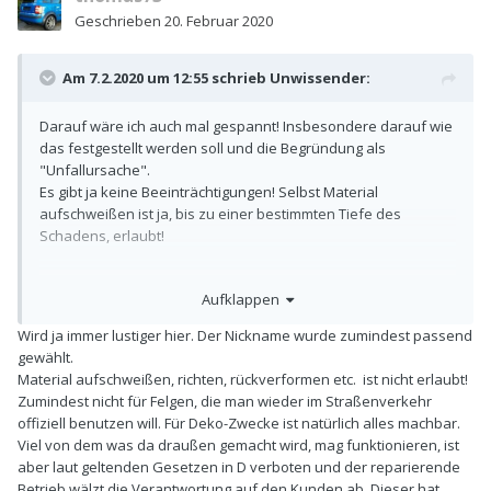
Geschrieben
20. Februar 2020
Am 7.2.2020 um 12:55 schrieb
Unwissender
:
Darauf wäre ich auch mal gespannt! Insbesondere darauf wie
das festgestellt werden soll und die Begründung als
"Unfallursache".
Es gibt ja keine Beeinträchtigungen! Selbst Material
aufschweißen ist ja, bis zu einer bestimmten Tiefe des
Schadens, erlaubt!
Das stimmt.
Aufklappen
Wird ja immer lustiger hier. Der Nickname wurde zumindest passend
gewählt.
Material aufschweißen, richten, rückverformen etc. ist nicht erlaubt!
Zumindest nicht für Felgen, die man wieder im Straßenverkehr
offiziell benutzen will. Für Deko-Zwecke ist natürlich alles machbar.
Viel von dem was da draußen gemacht wird, mag funktionieren, ist
aber laut geltenden Gesetzen in D verboten und der reparierende
Betrieb wälzt die Verantwortung auf den Kunden ab. Dieser hat