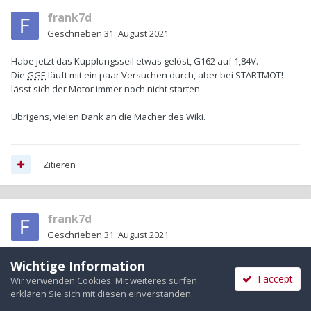
frank7d
Geschrieben
31. August 2021
Habe jetzt das Kupplungsseil etwas gelöst, G162 auf 1,84V.
Die
GGE
läuft mit ein paar Versuchen durch, aber bei STARTMOT!
lässt sich der Motor immer noch nicht starten.
Übrigens, vielen Dank an die Macher des Wiki.
Zitieren
frank7d
Geschrieben
31. August 2021
Wichtige Information
Am 31.8.2021 um 09:27 schrieb
Mankmil
:
I accept
Wir verwenden Cookies. Mit weiteres surfen
erklären Sie sich mit diesen einverstanden.
vermutlich Leiterbahn des Potis durchgeschliffen).