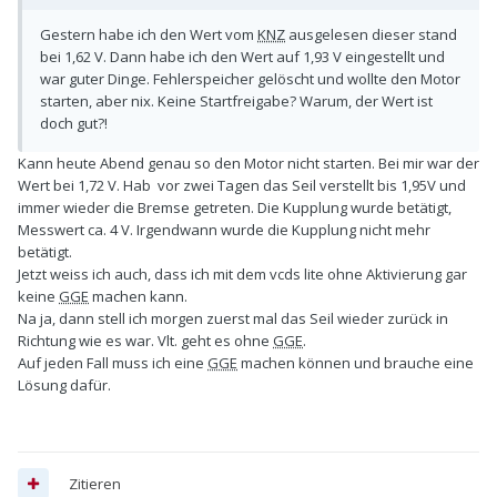
Gestern habe ich den Wert vom
KNZ
ausgelesen dieser stand
bei 1,62 V. Dann habe ich den Wert auf 1,93 V eingestellt und
war guter Dinge. Fehlerspeicher gelöscht und wollte den Motor
starten, aber nix. Keine Startfreigabe? Warum, der Wert ist
doch gut?!
Kann heute Abend genau so den Motor nicht starten. Bei mir war der
Wert bei 1,72 V. Hab vor zwei Tagen das Seil verstellt bis 1,95V und
immer wieder die Bremse getreten. Die Kupplung wurde betätigt,
Messwert ca. 4 V. Irgendwann wurde die Kupplung nicht mehr
betätigt.
Jetzt weiss ich auch, dass ich mit dem vcds lite ohne Aktivierung gar
keine
GGE
machen kann.
Na ja, dann stell ich morgen zuerst mal das Seil wieder zurück in
Richtung wie es war. Vlt. geht es ohne
GGE
.
Auf jeden Fall muss ich eine
GGE
machen können und brauche eine
Lösung dafür.
Zitieren