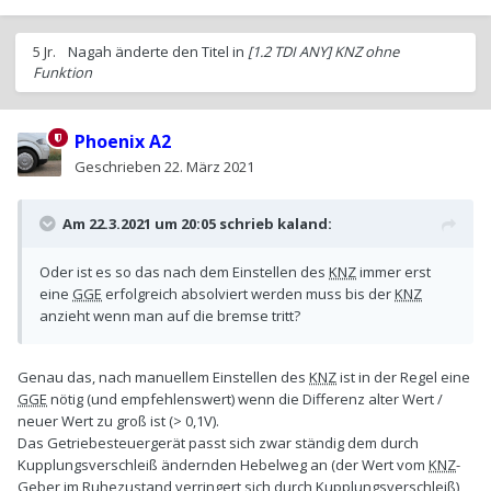
5 Jr.
Nagah
änderte den Titel in
[1.2 TDI ANY] KNZ ohne
Funktion
Phoenix A2
Geschrieben
22. März 2021
Am 22.3.2021 um 20:05 schrieb
kaland
:
Oder ist es so das nach dem Einstellen des
KNZ
immer erst
eine
GGE
erfolgreich absolviert werden muss bis der
KNZ
anzieht wenn man auf die bremse tritt?
Genau das, nach manuellem Einstellen des
KNZ
ist in der Regel eine
GGE
nötig (und empfehlenswert) wenn die Differenz alter Wert /
neuer Wert zu groß ist (> 0,1V).
Das Getriebesteuergerät passt sich zwar ständig dem durch
Kupplungsverschleiß ändernden Hebelweg an (der Wert vom
KNZ
-
Geber im Ruhezustand verringert sich durch Kupplungsverschleiß),