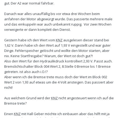
gut. Der A2 war normal fahrbar.
Danach war alles unauffällig bis vor etwa drei Wochen beim
anfahren der Motor abgewürgt wurde. Das passierte mehrere male
und das einkuppeln war auch unbekannt ruppig. Vor zwei Wochen
verweigerte er dann komplett den Dienst.
Gestern habe ich den Wert vom
KNZ
ausgelesen dieser stand bei
1,62 V. Dann habe ich den Wert auf 1,93 V eingestellt und war guter
Dinge. Fehlerspeicher gelöscht und wollte den Motor starten, aber
nix. Keine Startfreigabe? Warum, der Wert ist doch gut?!
Also den Wert für den Hydraulikdruck kontrolliert 2,93 V. Passt auch.
Bremslichtschalter Block 004 Wert 2, 8.Stelle 0 Bremse los 1 Bremse
getreten. ist also auch i.O.!?
Aber wenn ich die Bremse trete muss doch der Wert im Block 002
Wert 2 von 1,93 auf etwas um die 4 Volt ansteigen. Das passiert aber
nicht!
Aus welchem Grund wird der
KNZ
nicht angesteuert wenn ich auf die
Bremse trete?
Einen
KNZ
mit Hall Geber möchte ich einbauen aber das hilft mit ja