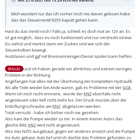
Mich wundert nur das ich vorher noch nie davon gelesen habe
das das Steuerventil N255 kaputt gehen kann.
Hast du das Ventil noch? Falls ja, schließ es doch mal an 12V an. Es
ist gut möglich, dass es noch funktioniert und nur verdreckt ist/war.
Du siehst und merkst dann ein Zucken und wie sich der
Steuerkolben bewegt.
Ausblasen und ggf mit Bremsenreiniger/Diesel spülen kann helfen.
und ich haben gerade ein ähnliches und extrem nerviges
@Ande
Problem in der Richtung.
Angefangen hat alles mit der Überholung der kompletten Hydraulik.
Als alle Teile wieder bei Ande waren, gab es Probleme mit der
GGE
.
Wenn ich mich recht erinnere, würde der
KNZ
ebenfalls nicht
angesteuert oder ließ nicht mehr los. Der Druck musste über die
Entlüftungsschraube am
KNZ
abgelassen werden.
Total verrückt - habe ich bisher noch nie gesehen.
Also kam die Pumpe wieder zu mir. In einem meiner Autos das
gleiche Bild,
KNZ
wird nicht angesteuert.
Also das N255 ausgebaut, gegen ein anderes ersetzt und die Pumpe
ins Auto gebaut. Auto lief und ich dachte das Problem gefunden zu