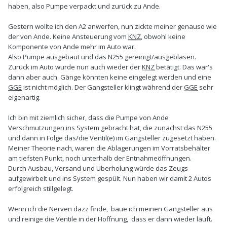
haben, also Pumpe verpackt und zurück zu Ande.
Gestern wollte ich den A2 anwerfen, nun zickte meiner genauso wie
der von Ande. Keine Ansteuerung vom
KNZ
, obwohl keine
Komponente von Ande mehr im Auto war.
Also Pumpe ausgebaut und das N255 gereinigt/ausgeblasen.
Zurück im Auto wurde nun auch wieder der
KNZ
betätigt. Das war's
dann aber auch. Gänge könnten keine eingelegt werden und eine
GGE
ist nicht möglich. Der Gangsteller klingt während der
GGE
sehr
eigenartig.
Ich bin mit ziemlich sicher, dass die Pumpe von Ande
Verschmutzungen ins System gebracht hat, die zunächst das N255
und dann in Folge das/die Ventil(e) im Gangsteller zugesetzt haben.
Meiner Theorie nach, waren die Ablagerungen im Vorratsbehälter
am tiefsten Punkt, noch unterhalb der Entnahmeöffnungen.
Durch Ausbau, Versand und Überholung würde das Zeugs
aufgewirbelt und ins System gespült. Nun haben wir damit 2 Autos
erfolgreich stillgelegt.
Wenn ich die Nerven dazz finde, baue ich meinen Gangsteller aus
und reinige die Ventile in der Hoffnung, dass er dann wieder läuft.