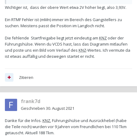
Wichtiger ist, dass der obere Wert etwa 2V höher liegt, also 3,93V.
Ein RTMF Fehler ist (mMn) immer im Bereich des Gangstellers zu
suchen. Meistens passt die Position im Langloch nicht.
Die fehlende Startfreigabe liegt jetzt eindeutig am
KNZ
oder der
Führungshülse. Wenn du VCDS hast, lass das Diagramm mitlaufen
und poste uns ein Bild vom Verlauf des
KNZ
-Wertes. Ich vermute da
ist etwas auffällig und deswegen startet er nicht.
Zitieren
frank7d
Geschrieben
30. August 2021
Danke für die Infos.
KNZ
, Führungshülse und Ausrückhebel (habe
die Teile noch) wurden vor 9 Jahren vom Freundlichen bei 110 Tkm
getauscht. Aktuell 188 Tkm.