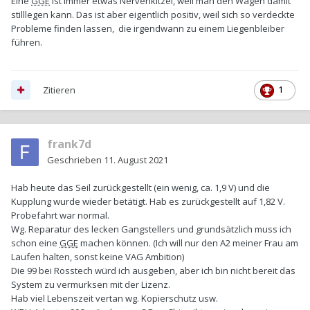
Eine
GGE
ist immer etwas Nervenkitzel, weil man den Wagen damit
stilllegen kann. Das ist aber eigentlich positiv, weil sich so verdeckte
Probleme finden lassen, die irgendwann zu einem Liegenbleiber
führen.
Zitieren
1
frank7d
Geschrieben
11. August 2021
Hab heute das Seil zurückgestellt (ein wenig, ca. 1,9 V) und die
Kupplung wurde wieder betätigt. Hab es zurückgestellt auf 1,82 V.
Probefahrt war normal.
Wg. Reparatur des lecken Gangstellers und grundsätzlich muss ich
schon eine
GGE
machen können. (Ich will nur den A2 meiner Frau am
Laufen halten, sonst keine VAG Ambition)
Die 99 bei Rosstech würd ich ausgeben, aber ich bin nicht bereit das
System zu vermurksen mit der Lizenz.
Hab viel Lebenszeit vertan wg. Kopierschutz usw.