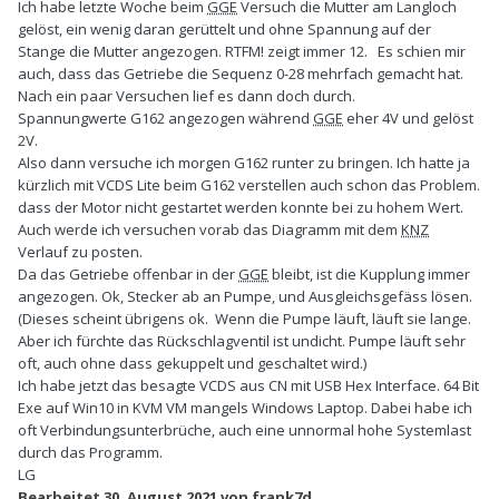
Ich habe letzte Woche beim
GGE
Versuch die Mutter am Langloch
gelöst, ein wenig daran gerüttelt und ohne Spannung auf der
Stange die Mutter angezogen. RTFM! zeigt immer 12. Es schien mir
auch, dass das Getriebe die Sequenz 0-28 mehrfach gemacht hat.
Nach ein paar Versuchen lief es dann doch durch.
Spannungwerte G162 angezogen während
GGE
eher 4V und gelöst
2V.
Also dann versuche ich morgen G162 runter zu bringen. Ich hatte ja
kürzlich mit VCDS Lite beim G162 verstellen auch schon das Problem.
dass der Motor nicht gestartet werden konnte bei zu hohem Wert.
Auch werde ich versuchen vorab das Diagramm mit dem
KNZ
Verlauf zu posten.
Da das Getriebe offenbar in der
GGE
bleibt, ist die Kupplung immer
angezogen. Ok, Stecker ab an Pumpe, und Ausgleichsgefäss lösen.
(Dieses scheint übrigens ok. Wenn die Pumpe läuft, läuft sie lange.
Aber ich fürchte das Rückschlagventil ist undicht. Pumpe läuft sehr
oft, auch ohne dass gekuppelt und geschaltet wird.)
Ich habe jetzt das besagte VCDS aus CN mit USB Hex Interface. 64 Bit
Exe auf Win10 in KVM VM mangels Windows Laptop. Dabei habe ich
oft Verbindungsunterbrüche, auch eine unnormal hohe Systemlast
durch das Programm.
LG
Bearbeitet
30. August 2021
von frank7d