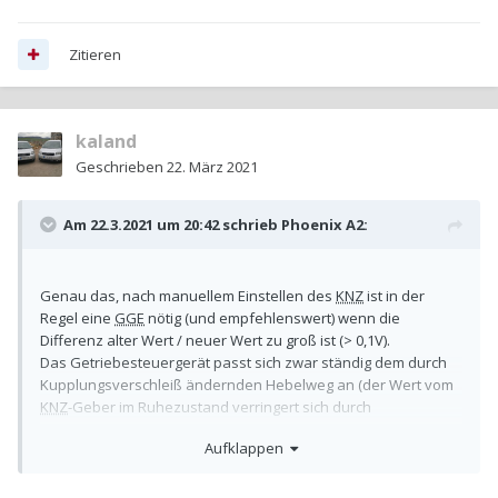
Zitieren
kaland
Geschrieben
22. März 2021
Am 22.3.2021 um 20:42 schrieb
Phoenix A2
:
Genau das, nach manuellem Einstellen des
KNZ
ist in der
Regel eine
GGE
nötig (und empfehlenswert) wenn die
Differenz alter Wert / neuer Wert zu groß ist (> 0,1V).
Das Getriebesteuergerät passt sich zwar ständig dem durch
Kupplungsverschleiß ändernden Hebelweg an (der Wert vom
KNZ
-Geber im Ruhezustand verringert sich durch
Kupplungsverschleiß),
Aufklappen
bei plötzlichen großen Änderungen geht das Steuergerät
allerdings in einen Notlauf-Modus und verweigert den Start
bei Wählhebel in Stop. Wenn der Wählhebel auf "N" steht,