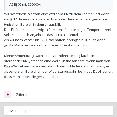
A2 Bj.02 mit 250000km
Wir schreiben ja schon eine Weile via PN zu dem Thema und wenn
der
KNZ
damals nicht getauscht wurde, dann ist er jetzt genau im
typischen Bereich in dem er ausfällt.
Das Phänomen des ewigen Pumpens (bei niedrigen Temperaturen)
solltest du auch angehen - das ist nicht normal.
Als wir noch Winter bis -20 Grad hatten, springt ein 3L auch ohne
große Mätzchen an und lief (für mich) erstaunlich gut.
Kleine Anmerkung: Nach einer Grundeinstellung läuft ein
sterbender
KNZ
oft noch eine Weile, insbesondere, wenn man den
KNZ
-Wert etwas verändert, da sich der Schleifer dann auf weniger
abgenutzten Bereichen der Widerstandsbahn befindet. Doof ist nur,
dass man riskiert liegen zu bleiben.
Zitieren
3 Monate später...