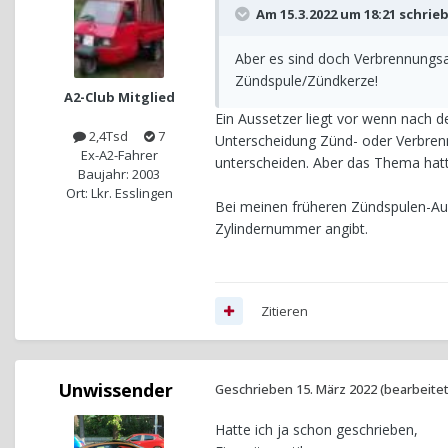
Am 15.3.2022 um 18:21 schrie
Aber es sind doch Verbrennungsau
Zündspule/Zündkerze!
A2-Club Mitglied
Ein Aussetzer liegt vor wenn nach
2,4Tsd
7
Unterscheidung Zünd- oder Verbrenn
Ex-A2-Fahrer
unterscheiden. Aber das Thema hatt
Baujahr: 2003
Ort: Lkr. Esslingen
Bei meinen früheren Zündspulen-Ausf
Zylindernummer angibt.
Zitieren
Unwissender
Geschrieben
15. März 2022
(bearbeitet
Hatte ich ja schon geschrieben,