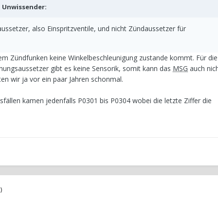
b
Unwissender
:
ssetzer, also Einspritzventile, und nicht Zündaussetzer für
 dem Zündfunken keine Winkelbeschleunigung zustande kommt. Für die
ungsaussetzer gibt es keine Sensorik, somit kann das
MSG
auch nic
en wir ja vor ein paar Jahren schonmal.
ällen kamen jedenfalls P0301 bis P0304 wobei die letzte Ziffer die
)