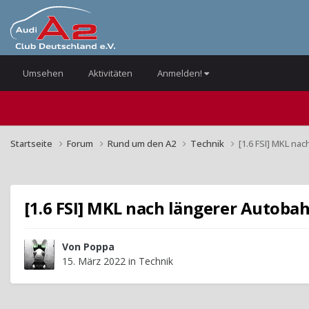
Umsehen
Aktivitäten
Anmelden!
Startseite
Forum
Rund um den A2
Technik
[1.6 FSI] MKL na
[1.6 FSI] MKL nach längerer Autoba
Von
Poppa
15. März 2022
in
Technik