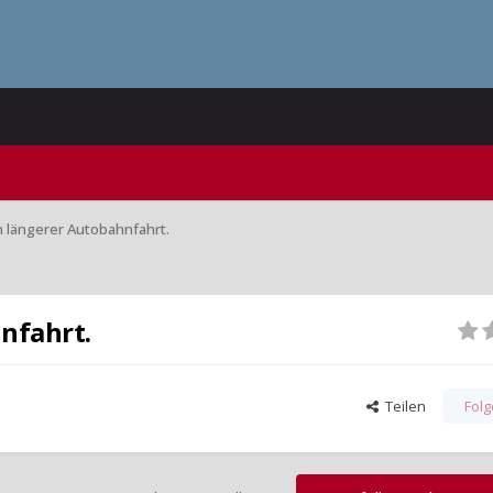
ch längerer Autobahnfahrt.
hnfahrt.
Teilen
Fol