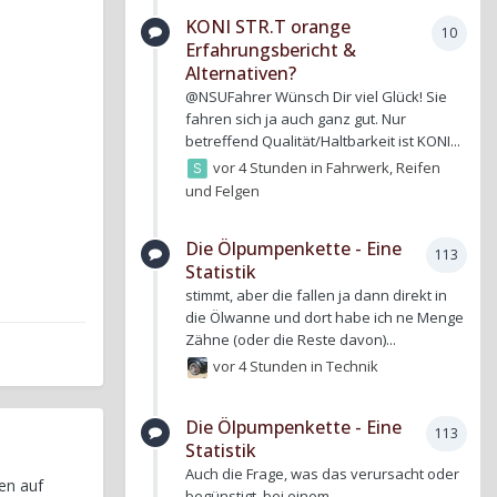
KONI STR.T orange
10
Erfahrungsbericht &
Alternativen?
@NSUFahrer Wünsch Dir viel Glück! Sie
fahren sich ja auch ganz gut. Nur
betreffend Qualität/Haltbarkeit ist KONI...
vor 4 Stunden
in
Fahrwerk, Reifen
und Felgen
Die Ölpumpenkette - Eine
113
Statistik
stimmt, aber die fallen ja dann direkt in
die Ölwanne und dort habe ich ne Menge
Zähne (oder die Reste davon)...
vor 4 Stunden
in
Technik
Die Ölpumpenkette - Eine
113
Statistik
Auch die Frage, was das verursacht oder
en auf
begünstigt, bei einem