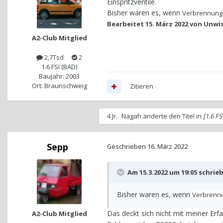
Einspritzventile.
Bisher waren es, wenn
Verbrennungsa
Bearbeitet
15. März 2022
von Unwi
A2-Club Mitglied
2,7Tsd
2
1.6 FSI (BAD)
Baujahr: 2003
Ort: Braunschweig
Zitieren
4 Jr.
Nagah
änderte den Titel in
[1.6 F
Sepp
Geschrieben
16. März 2022
Am 15.3.2022 um 19:05 schrie
Bisher waren es, wenn
Verbrennu
Das deckt sich nicht mit meiner Erf
A2-Club Mitglied