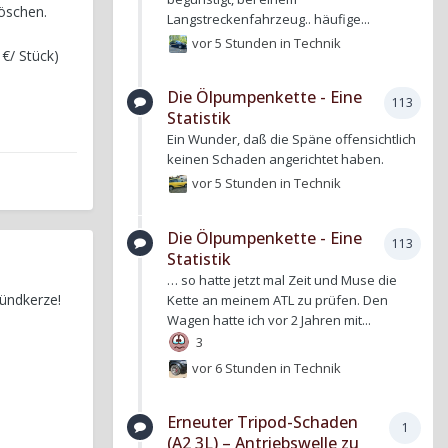
löschen.
Langstreckenfahrzeug.. häufige...
vor 5 Stunden
in
Technik
 €/ Stück)
Die Ölpumpenkette - Eine
113
Statistik
Ein Wunder, daß die Späne offensichtlich
keinen Schaden angerichtet haben.
vor 5 Stunden
in
Technik
Die Ölpumpenkette - Eine
113
Statistik
… so hatte jetzt mal Zeit und Muse die
Zündkerze!
Kette an meinem ATL zu prüfen. Den
Wagen hatte ich vor 2 Jahren mit...
3
vor 6 Stunden
in
Technik
Erneuter Tripod-Schaden
1
(A2 3L) – Antriebswelle zu