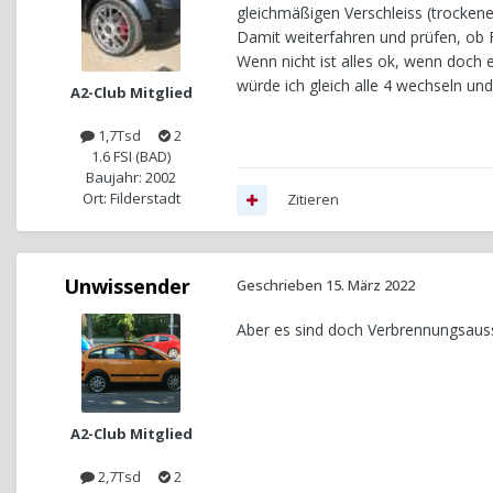
gleichmäßigen Verschleiss (trockene
Damit weiterfahren und prüfen, ob 
Wenn nicht ist alles ok, wenn doch e
würde ich gleich alle 4 wechseln un
A2-Club Mitglied
1,7Tsd
2
1.6 FSI (BAD)
Baujahr: 2002
Ort: Filderstadt
Zitieren
Unwissender
Geschrieben
15. März 2022
Aber es sind doch Verbrennungsausse
A2-Club Mitglied
2,7Tsd
2