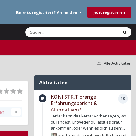
Jetzt registrieren
Bereits registriert? Anmelden
Alle Aktivitäten
Aktivitäten
KONI STR.T orange
10
Erfahrungsbericht &
Alternativen?
gen
0
Leider kann das keiner vorher sagen, wo
du landest. Entweder du lässt es drauf
ankommen, oder wenn es dich zu sehr...
vor 1 Stunde
in
Fahrwerk, Reifen und