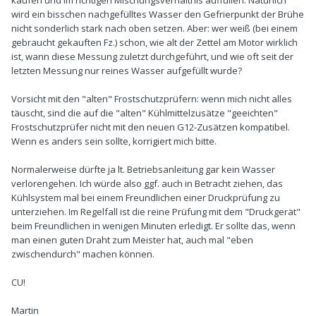
kaufen und im richtigen Mischungsverhältnis auffüllen. Natürlich
wird ein bisschen nachgefülltes Wasser den Gefrierpunkt der Brühe
nicht sonderlich stark nach oben setzen. Aber: wer weiß (bei einem
gebraucht gekauften Fz.) schon, wie alt der Zettel am Motor wirklich
ist, wann diese Messung zuletzt durchgeführt, und wie oft seit der
letzten Messung nur reines Wasser aufgefüllt wurde?
Vorsicht mit den "alten" Frostschutzprüfern: wenn mich nicht alles
täuscht, sind die auf die "alten" Kühlmittelzusätze "geeichten"
Frostschutzprüfer nicht mit den neuen G12-Zusätzen kompatibel.
Wenn es anders sein sollte, korrigiert mich bitte.
Normalerweise dürfte ja lt. Betriebsanleitung gar kein Wasser
verlorengehen. Ich würde also ggf. auch in Betracht ziehen, das
Kühlsystem mal bei einem Freundlichen einer Druckprüfung zu
unterziehen. Im Regelfall ist die reine Prüfung mit dem "Druckgerät"
beim Freundlichen in wenigen Minuten erledigt. Er sollte das, wenn
man einen guten Draht zum Meister hat, auch mal "eben
zwischendurch" machen können.
CU!
Martin