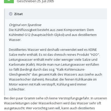
Geschrieben
25. Juli 2005
Zitat
Original von Spardose
Die Kühlflüssigkeit besteht aus zwei Komponenten: Dem
Kühlmittel G12 (hauptsächlich Glykol) und aus destilliertem
Wasser.
Destilliertes Wasser wird deshalb verwendet weil es KEINE
Salze mehr enthält. Es ist das chmisch reines Produkt "H2O".
Leitungswasser enthält mehr oder weniger viele Salze und
Karbonate (Kalk!). Würde man nun Leitungswasser einfüllen
so fällt (bedingt durch das sog. "Kalk-Kohlensäure-
Gleichgewicht" das gesamt Kalk des Wassers aus (siehe auch
Wasserkocher daheim). Resultat: die feinen Kühlkanäle im
Motor wären mit Kalk verstopft, Kühlung wird immer
schlechter.
Bei den paar Gramm sehe ich keine Verstopfungsgefahr. In unseren
Wasserleitungen oder Wasserkochern wird das Wasser sehr oft
ausgetauscht. Wer vorsichtig sein will, kann auch destiliertes