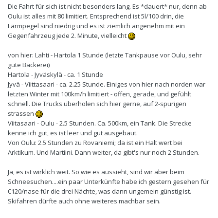
Die Fahrt für sich ist nicht besonders lang. Es *dauert* nur, denn ab
Oulu ist alles mit 80 limitiert. Entsprechend ist 5l/100 drin, die
Lärmpegel sind niedrig und es ist ziemlich angenehm mit ein
Gegenfahrzeug jede 2. Minute, vielleicht
von hier: Lahti - Hartola 1 Stunde (letzte Tankpause vor Oulu, sehr
gute Bäckerei)
Hartola - Jyväskylä - ca. 1 Stunde
Jyvä - Viittasaari - ca. 2.25 Stunde. Einiges von hier nach norden war
letzten Winter mit 100km/h limitiert - offen, gerade, und gefühlt
schnell. Die Trucks überholen sich hier gerne, auf 2-spurigen
strassen
Viitasaari - Oulu - 2.5 Stunden. Ca. 500km, ein Tank. Die Strecke
kenne ich gut, es ist leer und gut ausgebaut.
Von Oulu: 2.5 Stunden zu Rovaniemi; da ist ein Halt wert bei
Arktikum. Und Martiini. Dann weiter, da gibt's nur noch 2 Stunden.
Ja, es ist wirklich weit. So wie es aussieht, sind wir aber beim
Schneesuchen....ein paar Unterkünfte habe ich gestern gesehen für
€120/nase für die drei Nächte, was dann ungemein günstig ist.
Skifahren dürfte auch ohne weiteres machbar sein.