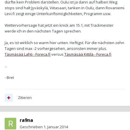
dürfte kein Problem darstellen. Oulu ist ja dann auf halben Weg;
stops sind halt Jyväskylä, Viitasaari, tanken in Oulu, dann Rovaniemi.
Levi.fi zeigt einige Unterkunftsmöglichkeiten, Programm usw.
Wettervorhersage hat jetzt ein knick am 15.1, mit Trackmeister
werde ich in den nächsten Tagen sprechen.
Ja, es ist wirklich so warm hier unten. Heftigst. Für die nächsten zehn
Tagen sind max -2 vorhergesehen, ansonsten immer plus.
Täsmäsää Lahti - Foreca.fi
versus
Täsmäsää Kittilä - Foreca.fi
...
- Bret
Zitieren
ra9na
Geschrieben
1. Januar 2014