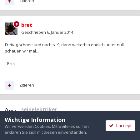
Zitieren
bret
Geschrieben
6. Januar 2014
Freitag schnee und nachts -9, dann weiterhin endlich unter null....
schauen wir mal...
- Bret
Zitieren
seinelektriker
Geschrieben
11. Januar 2014
Wichtige Information
I accept
Wir verwenden Cookies. Mit weiteres surfen
Hurra,
erklären Sie sich mit diesen einverstanden.