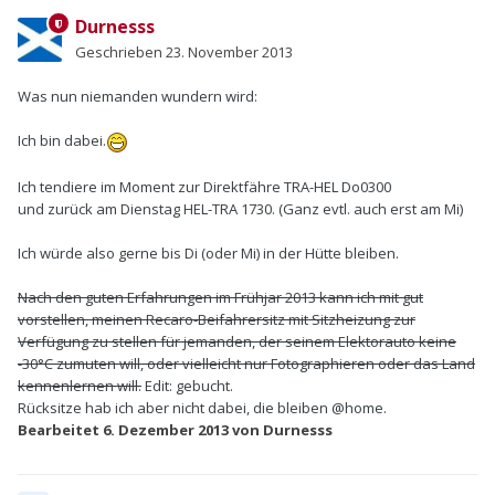
Durnesss
Geschrieben
23. November 2013
Was nun niemanden wundern wird:
Ich bin dabei.
Ich tendiere im Moment zur Direktfähre TRA-HEL Do0300
und zurück am Dienstag HEL-TRA 1730. (Ganz evtl. auch erst am Mi)
Ich würde also gerne bis Di (oder Mi) in der Hütte bleiben.
Nach den guten Erfahrungen im Frühjar 2013 kann ich mit gut
vorstellen, meinen Recaro-Beifahrersitz mit Sitzheizung zur
Verfügung zu stellen für jemanden, der seinem Elektorauto keine
-30°C zumuten will, oder vielleicht nur Fotographieren oder das Land
kennenlernen will.
Edit: gebucht.
Rücksitze hab ich aber nicht dabei, die bleiben @home.
Bearbeitet
6. Dezember 2013
von Durnesss