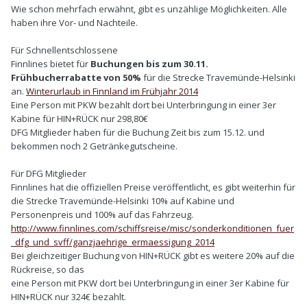
Wie schon mehrfach erwähnt, gibt es unzählige Möglichkeiten. Alle
haben ihre Vor- und Nachteile.
Für Schnellentschlossene
Finnlines bietet für
Buchungen bis zum 30.11.
Frühbucherrabatte von 50%
für die Strecke Travemünde-Helsinki
an.
Winterurlaub in Finnland im Frühjahr 2014
Eine Person mit PKW bezahlt dort bei Unterbringung in einer 3er
Kabine für HIN+RÜCK nur 298,80€
DFG Mitglieder haben für die Buchung Zeit bis zum 15.12. und
bekommen noch 2 Getränkegutscheine.
Für DFG Mitglieder
Finnlines hat die offiziellen Preise veröffentlicht, es gibt weiterhin für
die Strecke Travemünde-Helsinki 10% auf Kabine und
Personenpreis und 100% auf das Fahrzeug.
http://www.finnlines.com/schiffsreise/misc/sonderkonditionen_fuer
_dfg_und_svff/ganzjaehrige_ermaessigung_2014
Bei gleichzeitiger Buchung von HIN+RÜCK gibt es weitere 20% auf die
Rückreise, so das
eine Person mit PKW dort bei Unterbringung in einer 3er Kabine für
HIN+RÜCK nur 324€ bezahlt.