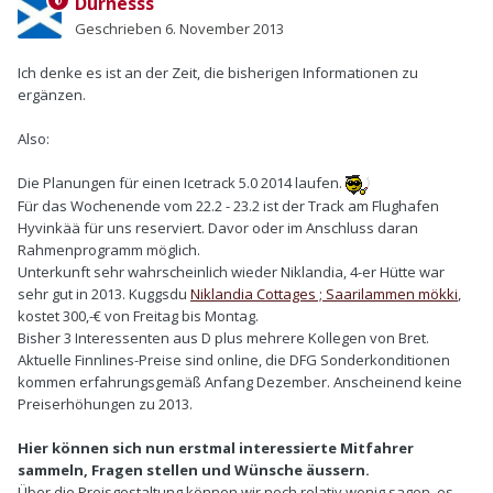
Durnesss
Geschrieben
6. November 2013
Ich denke es ist an der Zeit, die bisherigen Informationen zu
ergänzen.
Also:
Die Planungen für einen Icetrack 5.0 2014 laufen.
Für das Wochenende vom 22.2 - 23.2 ist der Track am Flughafen
Hyvinkää für uns reserviert. Davor oder im Anschluss daran
Rahmenprogramm möglich.
Unterkunft sehr wahrscheinlich wieder Niklandia, 4-er Hütte war
sehr gut in 2013. Kuggsdu
Niklandia Cottages ; Saarilammen mökki
,
kostet 300,-€ von Freitag bis Montag.
Bisher 3 Interessenten aus D plus mehrere Kollegen von Bret.
Aktuelle Finnlines-Preise sind online, die DFG Sonderkonditionen
kommen erfahrungsgemäß Anfang Dezember. Anscheinend keine
Preiserhöhungen zu 2013.
Hier können sich nun erstmal interessierte Mitfahrer
sammeln, Fragen stellen und Wünsche äussern.
Über die Preisgestaltung können wir noch relativ wenig sagen, es