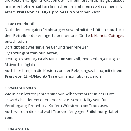
Die Kosten hängen direkt von der Teilnehmerzahl ab. Es gibt dieses
Jahr eine höhere Zahl an finnischen Teilnehmern so dass man mit
einem
Preis von ca. 60,-€ pro Session
rechnen kann.
3. Die Unterkunft
Nach den sehr guten Erfahrungen sowohl mit der Hütte als auch mit
dem Betreiber der Anlage, haben wir uns für die
Niklandia Cottages
entschieden.
Dort gibt es zwei 4er, eine 8er und mehrere 2er
Ergänzungshütten(nur Betten).
Freitag bis Montag ist als Minimum sinnvoll, eine Verlängerung bis
Mittwoch möglich.
Auch hier hängen die Kosten von der Belegungszahl ab, mit einem
Preis von 25,-€/Nacht/Nase
kann man aber rechnen.
4. Weitere Kosten
Wie in den letzten Jahren sind wir Selbstversorger in der Hütte.
Es wird also der ein oder andere 20€-Schein fällig sein für
Verpflegung, Brennholz, Kaffee+Würstchen am Track usw.
Auch werden diesmal wohl Trackhelfer gegen Entlohnung dabei
sein.
5. Die Anreise