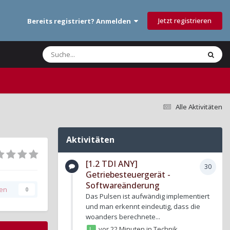
Jetzt registrieren
Bereits registriert? Anmelden
Alle Aktivitäten
Aktivitäten
[1.2 TDI ANY]
30
Getriebesteuergerät -
Softwareänderung
gen
0
Das Pulsen ist aufwändig implementiert
und man erkennt eindeutig, dass die
woanders berechnete...
vor 22 Minuten
in
Technik