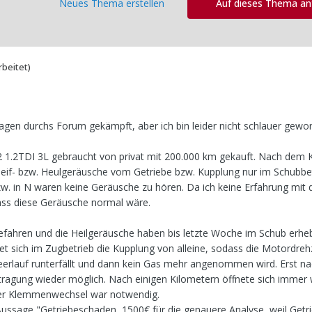
Neues Thema erstellen
Auf dieses Thema a
rbeitet)
agen durchs Forum gekämpft, aber ich bin leider nicht schlauer gewo
A2 1.2TDI 3L gebraucht von privat mit 200.000 km gekauft. Nach dem K
chleif- bzw. Heulgeräusche vom Getriebe bzw. Kupplung nur im Schubbe
w. in N waren keine Geräusche zu hören. Da ich keine Erfahrung mit
dass diese Geräusche normal wäre.
gefahren und die Heilgeräusche haben bis letzte Woche im Schub erheb
 sich im Zugbetrieb die Kupplung von alleine, sodass die Motordreh
Leerlauf runterfällt und dann kein Gas mehr angenommen wird. Erst n
agung wieder möglich. Nach einigen Kilometern öffnete sich immer 
erer Klemmenwechsel war notwendig.
Aussage "Getriebeschaden, 1500€ für die genauere Analyse, weil Get