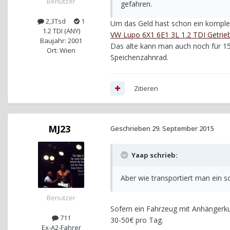
Benutzer
gefahren.
2,3Tsd
1
Um das Geld hast schon ein komplet
1.2 TDI (ANY)
VW Lupo 6X1 6E1 3L 1.2 TDI Getri
Baujahr: 2001
Das alte kann man auch noch für 150
Ort: Wien
Speichenzahnrad.
Zitieren
MJ23
Geschrieben
29. September 2015
Yaap schrieb:
Aber wie transportiert man ein
Benutzer
Sofern ein Fahrzeug mit Anhängerk
711
30-50€ pro Tag.
Ex-A2-Fahrer