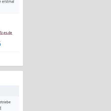
e erstmal
fz-es.de
etriebe
g