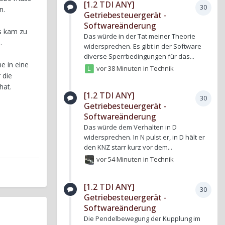
[1.2 TDI ANY]
30
n.
Getriebesteuergerät -
Softwareänderung
s kam zu
Das würde in der Tat meiner Theorie
.
widersprechen. Es gibt in der Software
diverse Sperrbedingungen für das...
e in eine
vor 38 Minuten
in
Technik
 die
hat.
[1.2 TDI ANY]
30
Getriebesteuergerät -
Softwareänderung
Das würde dem Verhalten in D
widersprechen. In N pulst er, in D hält er
den KNZ starr kurz vor dem...
vor 54 Minuten
in
Technik
[1.2 TDI ANY]
30
Getriebesteuergerät -
Softwareänderung
Die Pendelbewegung der Kupplung im