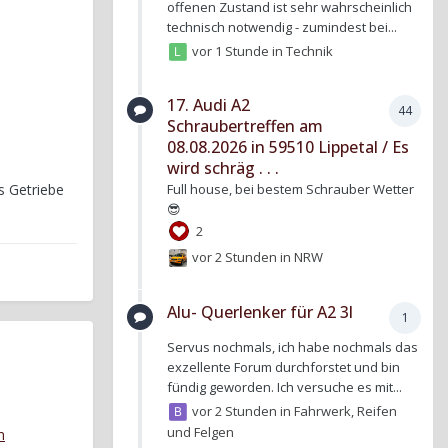
offenen Zustand ist sehr wahrscheinlich
technisch notwendig - zumindest bei...
vor 1 Stunde
in
Technik
17. Audi A2
44
Schraubertreffen am
08.08.2026 in 59510 Lippetal / Es
wird schräg . . .
Full house, bei bestem Schrauber Wetter
s Getriebe
😎
2
vor 2 Stunden
in
NRW
Alu- Querlenker für A2 3l
1
Servus nochmals, ich habe nochmals das
exzellente Forum durchforstet und bin
fündig geworden. Ich versuche es mit...
vor 2 Stunden
in
Fahrwerk, Reifen
und Felgen
m