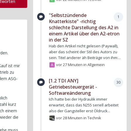
ntworten
"Selbstzündende
1
Knatterkiste" -richtig
schlechte Darstellung des A2 in
einem Artikel über den A2-etron
in der SZ
Hab den Artikel nicht gelesen (Paywall),
aber das scheint der Stil des Autors zu
rden.
sein. Titel anderer äh Beiträge von ihm:...
vor 27 Minuten
in
Allgemein
auf ist mir
trieb zu
 dem ASG-
[1.2 TDI ANY]
30
Getriebesteuergerät -
Softwareänderung
lich
Ich hatte bei der Hydraulik immer
zahl kurz
erwartet, dass das N255 seriell arbeitet
ach einem
also der Gangsteller erst Öldruck...
wieder die
vor 28 Minuten
in
Technik
riebe muss