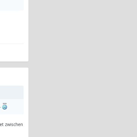
w.
et zwischen