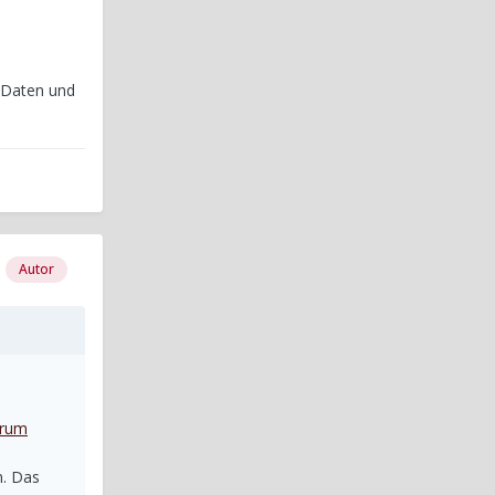
 Daten und
Autor
orum
n. Das