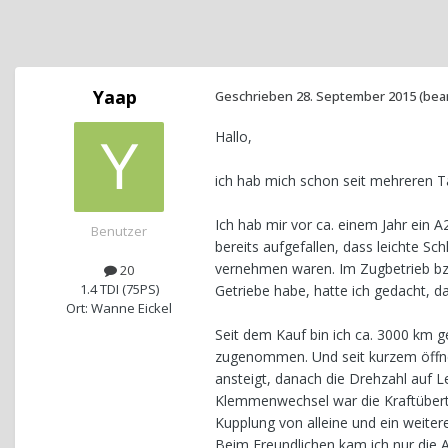
Yaap
Geschrieben
28. September 2015
(bea
Hallo,
ich hab mich schon seit mehreren T
Ich hab mir vor ca. einem Jahr ein 
Benutzer
bereits aufgefallen, dass leichte S
vernehmen waren. Im Zugbetrieb bz
20
1.4 TDI (75PS)
Getriebe habe, hatte ich gedacht, 
Ort: Wanne Eickel
Seit dem Kauf bin ich ca. 3000 km 
zugenommen. Und seit kurzem öffnet
ansteigt, danach die Drehzahl auf 
Klemmenwechsel war die Kraftübertr
Kupplung von alleine und ein weit
Beim Freundlichen kam ich nur die 