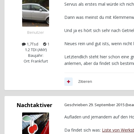
Servus als erstes mal würde ich nic
Dann was meinst du mit Klemmenw
Und ja es hört sich sehr nach Getri
Benutzer
Neues rein und gut ists, wenn nicht 
1,7Tsd
1
1.2 TDI (ANY)
Baujahr:
Letztendlich steht hier schon eine 
Ort: Frankfurt
anlernen, aber da findet sich bestim
Zitieren
Nachtaktiver
Geschrieben
29. September 2015
(bea
Aufladen und jemandem auf den Hof
Da findet sich was:
Liste von Werkst