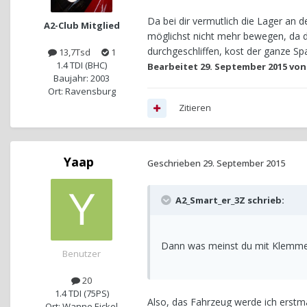
Da bei dir vermutlich die Lager an 
A2-Club Mitglied
möglichst nicht mehr bewegen, da d
durchgeschliffen, kost der ganze Sp
13,7Tsd
1
1.4 TDI (BHC)
Bearbeitet
29. September 2015
von
Baujahr: 2003
Ort: Ravensburg
Zitieren
Yaap
Geschrieben
29. September 2015
A2_Smart_er_3Z schrieb:
Dann was meinst du mit Klemme
Benutzer
20
1.4 TDI (75PS)
Also, das Fahrzeug werde ich erst
Ort: Wanne Eickel