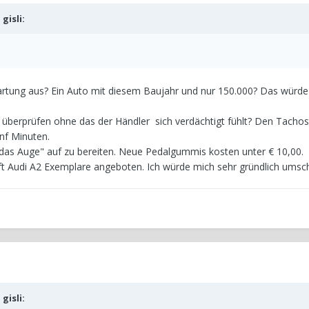
b
gisli
:
artung aus? Ein Auto mit diesem Baujahr und nur 150.000? Das würde
überprüfen ohne das der Händler sich verdächtigt fühlt? Den Tacho
ünf Minuten.
r das Auge" auf zu bereiten. Neue Pedalgummis kosten unter € 10,00.
ft Audi A2 Exemplare angeboten. Ich würde mich sehr gründlich umsc
b
gisli
: