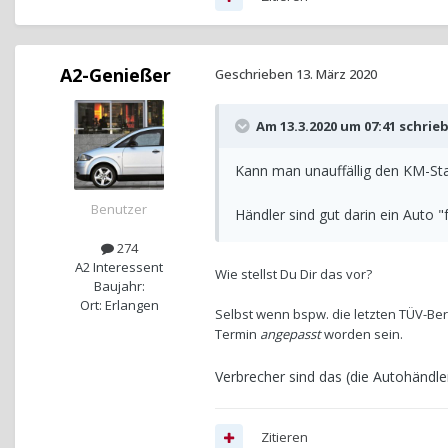
A2-Genießer
Geschrieben
13. März 2020
Am 13.3.2020 um 07:41 schrie
Kann man unauffällig den KM-Sta
Benutzer
Händler sind gut darin ein Auto "
274
A2 Interessent
Wie stellst Du Dir das vor?
Baujahr:
Ort: Erlangen
Selbst wenn bspw. die letzten TÜV-Ber
Termin
angepasst
worden sein.
Verbrecher sind das (die Autohändler)
Zitieren