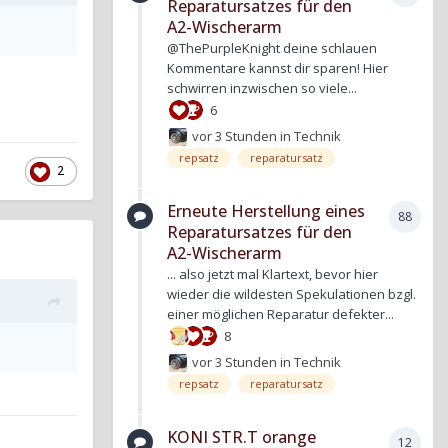
Reparatursatzes für den
A2-Wischerarm
@ThePurpleKnight deine schlauen
Kommentare kannst dir sparen! Hier
schwirren inzwischen so viele...
6
vor 3 Stunden
in
Technik
repsatz
reparatursatz
2
Erneute Herstellung eines
88
Reparatursatzes für den
A2-Wischerarm
... also jetzt mal Klartext, bevor hier
wieder die wildesten Spekulationen bzgl.
einer möglichen Reparatur defekter...
8
vor 3 Stunden
in
Technik
repsatz
reparatursatz
KONI STR.T orange
12