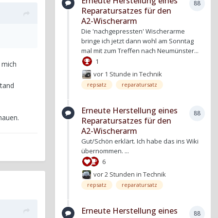
Erneute Herstellung eines
88
Reparatursatzes für den
A2-Wischerarm
Die 'nachgepressten' Wischerarme
bringe ich jetzt dann wohl am Sonntag
mal mit zum Treffen nach Neumünster...
1
 mich
vor 1 Stunde
in
Technik
stand
repsatz
reparatursatz
Erneute Herstellung eines
88
hauen.
Reparatursatzes für den
A2-Wischerarm
Gut/Schön erklärt. Ich habe das ins Wiki
übernommen. ...
6
vor 2 Stunden
in
Technik
repsatz
reparatursatz
Erneute Herstellung eines
88