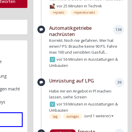
ntworten
vor 25 Minuten
in
Technik
repsatz
reparatursatz
Automatikgetriebe
136
nachrüsten
Korrekt. Noch nie gefahren. Wer hat
einen? PS: Brauche keine 90 PS. Fahre
max 100 und sensiblen Gasfuß...
vor 56 Minuten
in
Ausstattungen &
e
Umbauten
tung
Umrüstung auf LPG
39
Wagen macht
Habe mir ein Angebot in Pl machen
lassen, siehe Screen
bys
vor 59 Minuten
in
Ausstattungen &
Umbauten
(und 1 weiterer)
lpg
autogas
Erneute