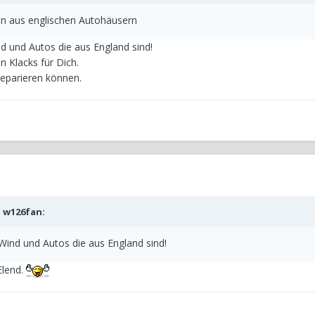
 aus englischen Autohäusern
d und Autos die aus England sind!
n Klacks für Dich.
reparieren können.
b
w126fan
:
Wind und Autos die aus England sind!
Elend.