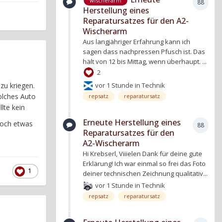
wischerarm
88
Herstellung eines
Reparatursatzes für den A2-
Wischerarm
Aus langjähriger Erfahrung kann ich
sagen dass nachpressen Pfusch ist. Das
hält von 12 bis Mittag, wenn überhaupt. ...
2
vor 1 Stunde
in
Technik
zu kriegen.
olches Auto
repsatz
reparatursatz
lte kein
Erneute Herstellung eines
noch etwas
88
Reparatursatzes für den
A2-Wischerarm
Hi Krebserl, Viiielen Dank für deine gute
Erklärung! Ich war einmal so frei das Foto
1
deiner technischen Zeichnung qualitativ...
vor 1 Stunde
in
Technik
repsatz
reparatursatz