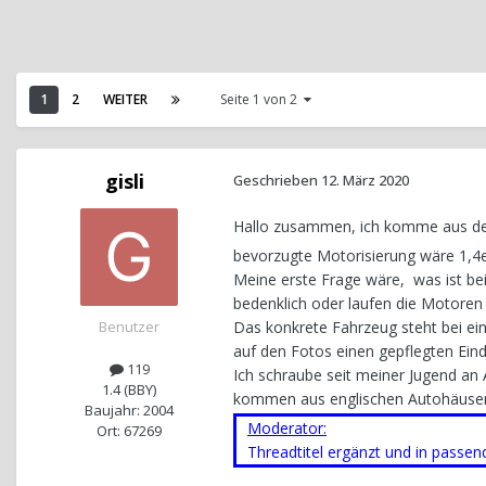
1
2
WEITER
Seite 1 von 2
gisli
Geschrieben
12. März 2020
Hallo zusammen, ich komme aus der
bevorzugte Motorisierung wäre 1,4e
Meine erste Frage wäre, was ist bei
bedenklich oder laufen die Motore
Benutzer
Das konkrete Fahrzeug steht bei ei
auf den Fotos einen gepflegten Eind
119
Ich schraube seit meiner Jugend an
1.4 (BBY)
kommen aus englischen Autohäuse
Baujahr: 2004
Moderator:
Ort: 67269
Threadtitel ergänzt und in passe