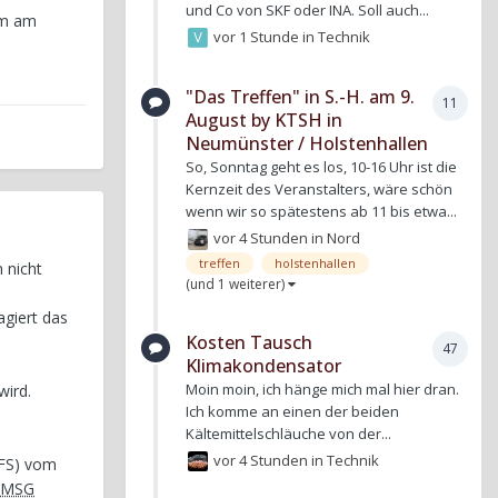
und Co von SKF oder INA. Soll auch...
um am
vor 1 Stunde
in
Technik
"Das Treffen" in S.-H. am 9.
11
August by KTSH in
Neumünster / Holstenhallen
So, Sonntag geht es los, 10-16 Uhr ist die
Kernzeit des Veranstalters, wäre schön
wenn wir so spätestens ab 11 bis etwa...
vor 4 Stunden
in
Nord
treffen
holstenhallen
 nicht
(und 1 weiterer)
agiert das
Kosten Tausch
47
Klimakondensator
Moin moin, ich hänge mich mal hier dran.
wird.
Ich komme an einen der beiden
Kältemittelschläuche von der...
vor 4 Stunden
in
Technik
WFS) vom
MSG