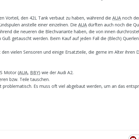
n Vorteil, den 42L Tank verbaut zu haben, während die
AUA
noch de
ündspulen anstelle einer einzelnen. Die
AUA
dürften auch noch die Qu
ährend die neueren die Blechvariante haben, die von innen durchrost
n Guß getauscht werden. Beim Kauf auf jeden Fall die (Blech) Querlen
den vielen Sensoren und einige Ersatzteile, die gerne im Alter ihren 
PS Motor (
AUA
,
BBY
) wie der Audi A2.
ieren bzw. Teile tauschen.
st problematisch. Es muss oft viel abgebaut werden, um an das ents