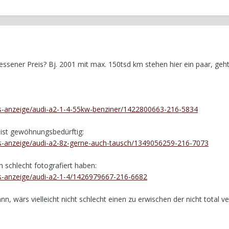
sener Preis? Bj. 2001 mit max. 150tsd km stehen hier ein paar, geh
/s-anzeige/audi-a2-1-4-55kw-benziner/1422800663-216-5834
ist gewöhnungsbedürftig:
/s-anzeige/audi-a2-8z-gerne-auch-tausch/1349056259-216-7073
h schlecht fotografiert haben:
/s-anzeige/audi-a2-1-4/1426979667-216-6682
n, wärs vielleicht nicht schlecht einen zu erwischen der nicht total v