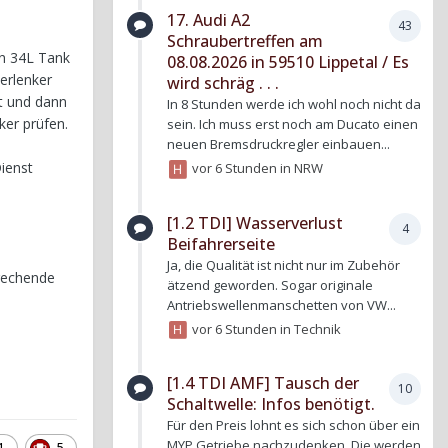
17. Audi A2
43
Schraubertreffen am
n 34L Tank
08.08.2026 in 59510 Lippetal / Es
erlenker
wird schräg . . .
et und dann
In 8 Stunden werde ich wohl noch nicht da
ker prüfen.
sein. Ich muss erst noch am Ducato einen
neuen Bremsdruckregler einbauen...
Dienst
vor 6 Stunden
in
NRW
[1.2 TDI] Wasserverlust
4
Beifahrerseite
Ja, die Qualität ist nicht nur im Zubehör
prechende
ätzend geworden. Sogar originale
Antriebswellenmanschetten von VW...
vor 6 Stunden
in
Technik
[1.4 TDI AMF] Tausch der
10
Schaltwelle: Infos benötigt.
Für den Preis lohnt es sich schon über ein
MYP Getriebe nachzudenken. Die werden
1
5