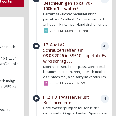
ntworten
Beschleunigen ab ca. 70 -
100km/h - woher?
Perfekt gewuchtet bedeutet nicht
perfekten Rundlauf. Prüft man so: Rad
anheben. Hinten per Hand drehen und...
vor 21 Minuten
in
Technik
17. Audi A2
43
 sein. Ich
Schraubertreffen am
08.08.2026 in 59510 Lippetal / Es
hr bis 2001
wird schräg . . .
große Rolle.
Moin Moin, seit Ihr da, passt wieder mal
bestimmt hier nicht rein, aber ich mache
es einfach mal, also sorry im voraus. Ich...
erkundigt
vor 30 Minuten
in
NRW
er WFS zu
[1.2 TDI] Wasserverlust
4
Beifahrerseite
Conti Wasserpumpen taugen leider
wechsel
nichts mehr. Original kaufen. Spannrollen