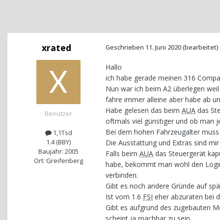
xrated
Geschrieben
11. Juni 2020
(bearbeitet)
Hallo
ich habe gerade meinen 316 Compac
Nun war ich beim A2 überlegen weil 
fahre immer alleine aber habe ab u
Habe gelesen das beim
AUA
das Ste
Benutzer
oftmals viel günstiger und ob man je
Bei dem hohen Fahrzeugalter muss 
1,1Tsd
1.4 (BBY)
Die Ausstattung und Extras sind mir 
Baujahr: 2005
Falls beim
AUA
das Steuergerät kapu
Ort: Greifenberg
habe, bekommt man wohl den Login 
verbinden.
Gibt es noch andere Gründe auf sp
Ist vom 1.6
FSI
eher abzuraten bei d
Gibt es aufgrund des zugebauten Mo
scheint ja machbar zu sein.