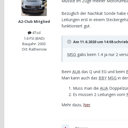
Musste im Zuge meiner Motorumbaut
Bezüglich der Nachkat Sonde habe 
Leitungen erst in einem Steckerg
A2-Club Mitglied
funktioniert gut.
4Tsd
1.6 FSI (BAD)
Am 11.6.2020 um 14:08 schrie
Baujahr: 2003
Ort: Rathenow
MSG
gabs beim 1.4 ja nur 2 ver
Beim
AUA
das Q und EG und beim
Man kann auch das
BBY
MSG
in de
Muss man die
AUA
Doppelzünd
Es müssen 2 Leitungen vom
Mehr dazu,
hier
.