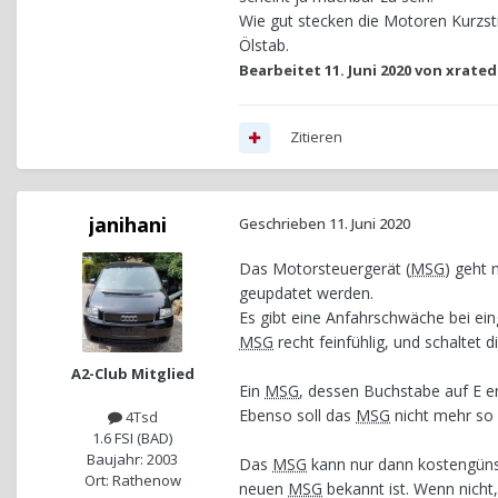
Wie gut stecken die Motoren Kurzstr
Ölstab.
Bearbeitet
11. Juni 2020
von xrated
Zitieren
janihani
Geschrieben
11. Juni 2020
Das Motorsteuergerät (
MSG
) geht 
geupdatet werden.
Es gibt eine Anfahrschwäche bei ei
MSG
recht feinfühlig, und schaltet 
A2-Club Mitglied
Ein
MSG
, dessen Buchstabe auf E e
Ebenso soll das
MSG
nicht mehr so 
4Tsd
1.6 FSI (BAD)
Baujahr: 2003
Das
MSG
kann nur dann kostengüns
Ort: Rathenow
neuen
MSG
bekannt ist. Wenn nich