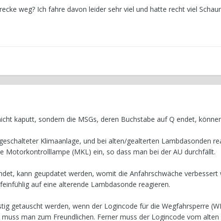
ecke weg? Ich fahre davon leider sehr viel und hatte recht viel Scha
nicht kaputt, sondern die MSGs, deren Buchstabe auf Q endet, können
ngeschalteter Klimaanlage, und bei alten/gealterten Lambdasonden re
die Motorkontrolllampe (MKL) ein, so dass man bei der AU durchfällt.
ndet, kann geupdatet werden, womit die Anfahrschwäche verbessert 
feinfühlig auf eine alterende Lambdasonde reagieren.
tig getauscht werden, wenn der Logincode für die Wegfahrsperre (
t, muss man zum Freundlichen. Ferner muss der Logincode vom alten