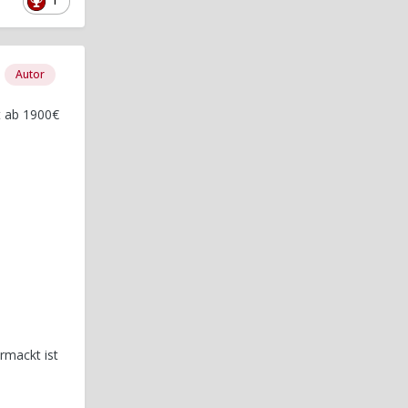
1
Autor
t ab 1900€
ermackt ist