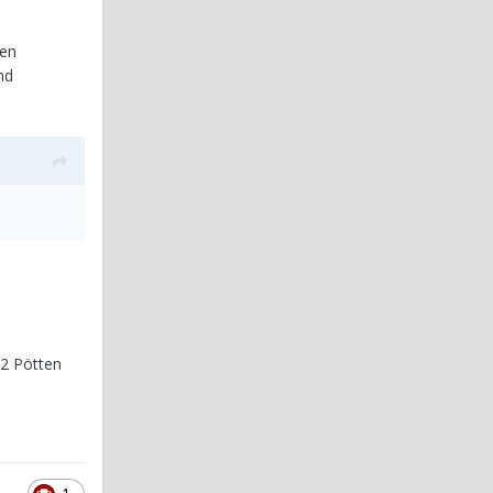
ren
nd
 2 Pötten