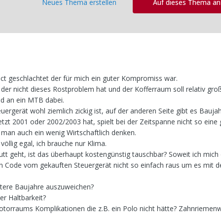
Neues Thema erstellen
Auf dieses Thema a
t geschlachtet der für mich ein guter Kompromiss war.
der nicht dieses Rostproblem hat und der Kofferraum soll relativ groß
nd an ein MTB dabei.
uergerät wohl ziemlich zickig ist, auf der anderen Seite gibt es Bauja
tzt 2001 oder 2002/2003 hat, spielt bei der Zeitspanne nicht so eine 
man auch ein wenig Wirtschaftlich denken.
völlig egal, ich brauche nur Klima.
tt geht, ist das überhaupt kostengünstig tauschbar? Soweit ich mich 
Code vom gekauften Steuergerät nicht so einfach raus um es mit d
ätere Baujahre auszuweichen?
er Haltbarkeit?
torraums Komplikationen die z.B. ein Polo nicht hätte? Zahnriemen