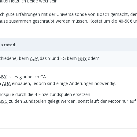
en letztlich beide wechseln.
ich gute Erfahrungen mit der Universalsonde von Bosch gemacht, de
ehäuse zusammen geschraubt werden müssen. Kostet um die 40-50€ u
b
xrated
:
schiedene, beim
AUA
das Y und EG beim
BBY
oder?
BBY
ist es glaube ich CA.
n
AUA
einbauen, jedoch sind einige Änderungen notwendig.
spule durch die 4 Einzelzündspulen ersetzen
MSG
zu den Zündspulen gelegt werden, sonst läuft der Motor nur auf