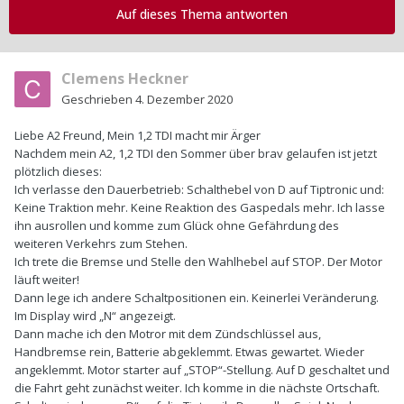
Auf dieses Thema antworten
Clemens Heckner
Geschrieben
4. Dezember 2020
Liebe A2 Freund, Mein 1,2 TDI macht mir Ärger
Nachdem mein A2, 1,2 TDI den Sommer über brav gelaufen ist jetzt
plötzlich dieses:
Ich verlasse den Dauerbetrieb: Schalthebel von D auf Tiptronic und:
Keine Traktion mehr. Keine Reaktion des Gaspedals mehr. Ich lasse
ihn ausrollen und komme zum Glück ohne Gefährdung des
weiteren Verkehrs zum Stehen.
Ich trete die Bremse und Stelle den Wahlhebel auf STOP. Der Motor
läuft weiter!
Dann lege ich andere Schaltpositionen ein. Keinerlei Veränderung.
Im Display wird „N“ angezeigt.
Dann mache ich den Motror mit dem Zündschlüssel aus,
Handbremse rein, Batterie abgeklemmt. Etwas gewartet. Wieder
angeklemmt. Motor starter auf „STOP“-Stellung. Auf D geschaltet und
die Fahrt geht zunächst weiter. Ich komme in die nächste Ortschaft.