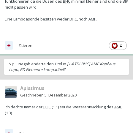
funktionieren da die Düsen des
BHC
minimal kleiner sind und die BIP
nicht passen wird.
Eine Lambdasonde besitzen weder
BHC
, noch
AMF
.
Zitieren
2
5 Jr.
Nagah
änderte den Titel in
[1.4 TDI BHC] AMF Kopf aus
Lupo, PD Elemente kompatibel?
Apissimus
Geschrieben
5. Dezember 2020
Ich dachte immer der
BHC
(1.1) sei die Weiterentwicklung des
AMF
(1.3)...