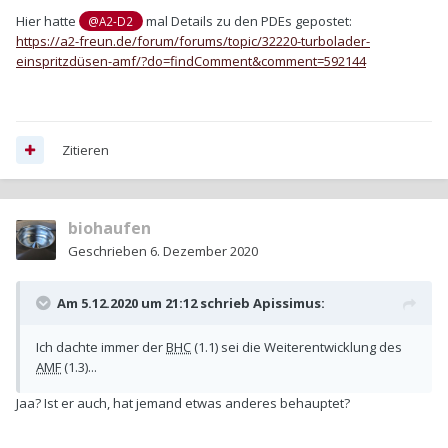
Hier hatte
mal Details zu den PDEs gepostet:
@A2-D2
https://a2-freun.de/forum/forums/topic/32220-turbolader-
einspritzdüsen-amf/?do=findComment&comment=592144
Zitieren
biohaufen
Geschrieben
6. Dezember 2020
Am 5.12.2020 um 21:12 schrieb
Apissimus
:
Ich dachte immer der
BHC
(1.1) sei die Weiterentwicklung des
AMF
(1.3)...
Jaa? Ist er auch, hat jemand etwas anderes behauptet?