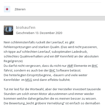
Zitieren
biohaufen
Geschrieben
13. Dezember 2020
Nein schlimmstenfalls ruckelt der Leerlauf, es gibt
Fehleinspritzungen und starken Qualm. (Das wird nicht passieren,
ich tippe auf schlechten Leerlauf, suboptimalen Ladedruck,
schlechtes Qualmverhalten und ein BIP Kennfeld an der absoluten
Regelgrenze)
Du darfst nicht vergessen, dass du nicht nur
AMF
Elemente im
BHC
fährst, sondern es auch bei der
BHC
Software belässt.
Die hinterlegten Einspritzbeginne, -dauern und viele weiter
Kennfelder im
MSG
sind dann effektiv bullshit.
Tut mir leid für die Wortwahl, aber der Hersteller investiert tausende
Stunden um solch einen Motor abzustimmen und immer wieder
kommen welche dahergelaufen die es meinen besser zu wissen.
Die Bewertung „leicht gröbere Verneblung“ ist einfach so dermaßen