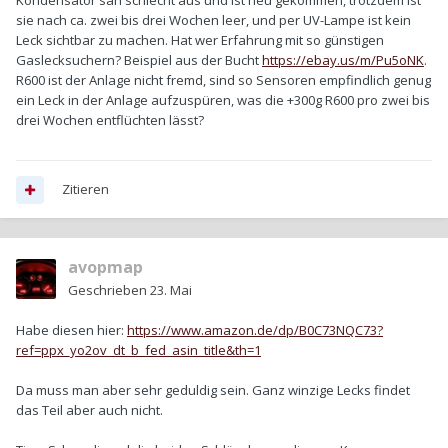
Kondensator sah schlecht aus und ist neu gekommen, trotzdem ist
sie nach ca. zwei bis drei Wochen leer, und per UV-Lampe ist kein
Leck sichtbar zu machen. Hat wer Erfahrung mit so günstigen
Gaslecksuchern? Beispiel aus der Bucht
https://ebay.us/m/Pu5oNK
.
R600 ist der Anlage nicht fremd, sind so Sensoren empfindlich genug
ein Leck in der Anlage aufzuspüren, was die +300g R600 pro zwei bis
drei Wochen entflüchten lässt?
Zitieren
avopmap
Geschrieben
23. Mai
Habe diesen hier:
https://www.amazon.de/dp/B0C73NQC73?
ref=ppx_yo2ov_dt_b_fed_asin_title&th=1
Da muss man aber sehr geduldig sein. Ganz winzige Lecks findet
das Teil aber auch nicht.