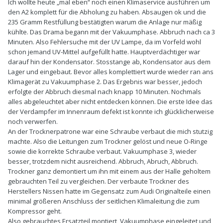
Ich wollte heute „mal eben“ noch einen Klimaservice ausführen um
den A2 komplett für die Abholung zu haben. Absaugen ok und die
235 Gramm Restfüllung bestätigten warum die Anlage nur mäßig
kühlte. Das Drama begann mit der Vakuumphase. Abbruch nach ca 3
Minuten. Also Fehlersuche mit der UV Lampe, da im Vorfeld wohl
schon jemand UV-Mittel aufgefüllt hatte. Hauptverdächtiger war
darauf hin der Kondensator. Stosstange ab, Kondensator aus dem
Lager und eingebaut. Bevor alles komplettiert wurde wieder ran ans
Klimagerät zu Vakuumphase 2. Das Ergebnis war besser, jedoch
erfolgte der Abbruch diesmal nach knapp 10 Minuten. Nochmals
alles abgeleuchtet aber nicht entdecken können. Die erste Idee das
der Verdampfer im Innenraum defekt ist konnte ich glücklicherweise
noch verwerfen.
An der Trocknerpatrone war eine Schraube verbaut die mich stutzig
machte. Also die Leitungen zum Trockner gelöst und neue O-Ringe
sowie die korrekte Schraube verbaut. Vakuumphase 3, wieder
besser, trotzdem nicht ausreichend. Abbruch, Abruch, Abbruch.
Trockner ganz demontiert um ihn mit einem aus der Halle geholtem
gebrauchten Teil zu vergleichen. Der verbaute Trockner des
Herstellers Nissen hatte im Gegensatz zum Audi Originalteile einen
minimal größeren Anschluss der seitlichen Klimaleitung die zum
Kompressor geht.
Also gebrauchtes Ersatzteil montiert, Vakuumphase eingeleitet und