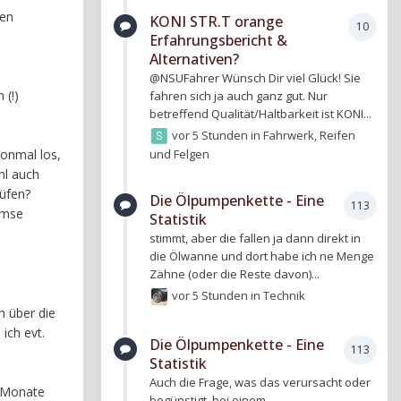
den
KONI STR.T orange
10
Erfahrungsbericht &
Alternativen?
@NSUFahrer Wünsch Dir viel Glück! Sie
 (!)
fahren sich ja auch ganz gut. Nur
betreffend Qualität/Haltbarkeit ist KONI...
vor 5 Stunden
in
Fahrwerk, Reifen
und Felgen
honmal los,
hl auch
üfen?
Die Ölpumpenkette - Eine
113
emse
Statistik
stimmt, aber die fallen ja dann direkt in
die Ölwanne und dort habe ich ne Menge
Zähne (oder die Reste davon)...
vor 5 Stunden
in
Technik
h über die
ich evt.
Die Ölpumpenkette - Eine
113
Statistik
Auch die Frage, was das verursacht oder
2 Monate
begünstigt, bei einem