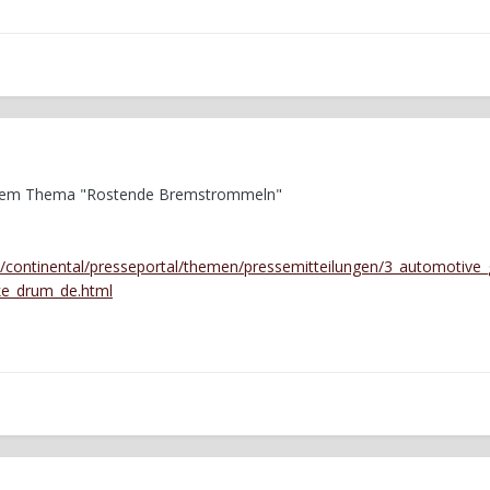
 Dem Thema "Rostende Bremstrommeln"
continental/presseportal/themen/pressemitteilungen/3_automotive
ke_drum_de.html