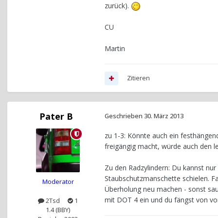
zurück).
CU
Martin
Zitieren
Pater B
Geschrieben
30. März 2013
zu 1-3: Könnte auch ein festhänge
freigängig macht, würde auch den l
Zu den Radzylindern: Du kannst nur 
Staubschutzmanschette schielen. Fal
Moderator
Überholung neu machen - sonst saut
mit DOT 4 ein und du fängst von vo
2Tsd
1
1.4 (BBY)