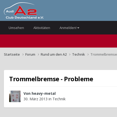
Umsehen
Aktivitäten
Anmelden!
Startseite
Forum
Rund um den A2
Technik
Trommelbremse 
Trommelbremse - Probleme
Von
heavy-metal
30. März 2013
in
Technik