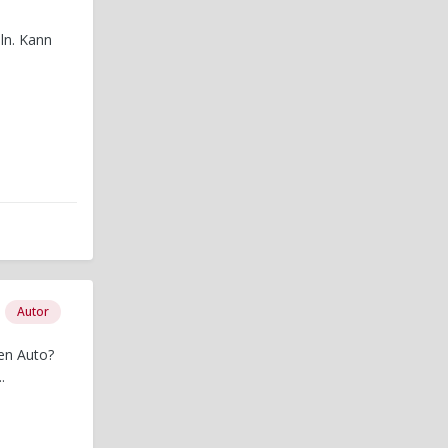
eln. Kann
Autor
ren Auto?
.