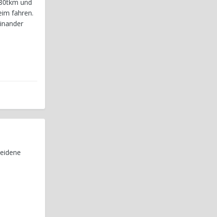
 280tkm und
eim fahren.
einander
heidene