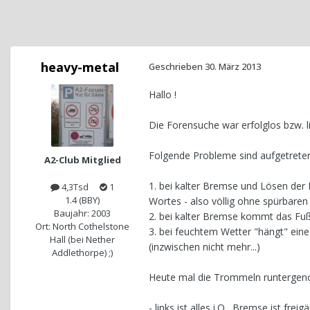
heavy-metal
Geschrieben
30. März 2013
Hallo !
Die Forensuche war erfolglos bzw. li
Folgende Probleme sind aufgetrete
A2-Club Mitglied
1. bei kalter Bremse und Lösen de
4,3Tsd
1
1.4 (BBY)
Wortes - also völlig ohne spürbare
Baujahr: 2003
2. bei kalter Bremse kommt das Fuß
Ort: North Cothelstone
3. bei feuchtem Wetter "hängt" ein
Hall (bei Nether
(inzwischen nicht mehr...)
Addlethorpe) ;)
Heute mal die Trommeln runterge
- links ist alles i.O., Bremse ist freig