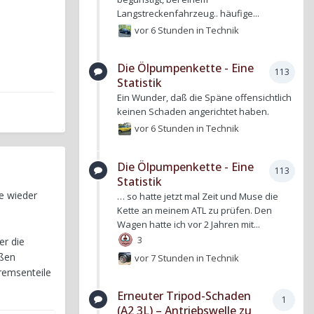
Langstreckenfahrzeug.. häufige...
vor 6 Stunden
in
Technik
Die Ölpumpenkette - Eine
113
Statistik
Ein Wunder, daß die Späne offensichtlich
keinen Schaden angerichtet haben.
vor 6 Stunden
in
Technik
Die Ölpumpenkette - Eine
113
Statistik
e wieder
… so hatte jetzt mal Zeit und Muse die
Kette an meinem ATL zu prüfen. Den
Wagen hatte ich vor 2 Jahren mit...
3
er die
oßen
vor 7 Stunden
in
Technik
remsenteile
Erneuter Tripod-Schaden
1
(A2 3L) – Antriebswelle zu