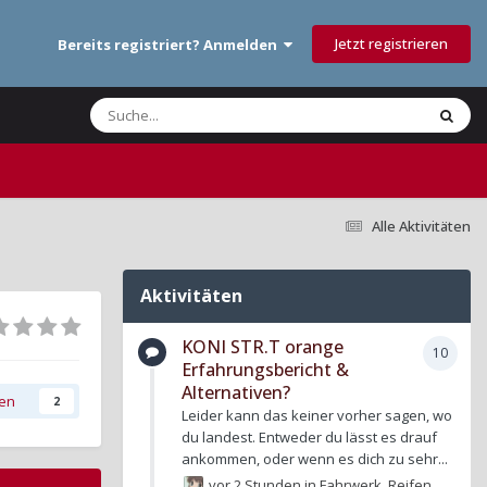
Jetzt registrieren
Bereits registriert? Anmelden
Alle Aktivitäten
Aktivitäten
KONI STR.T orange
10
Erfahrungsbericht &
Alternativen?
gen
2
Leider kann das keiner vorher sagen, wo
du landest. Entweder du lässt es drauf
ankommen, oder wenn es dich zu sehr...
vor 2 Stunden
in
Fahrwerk, Reifen