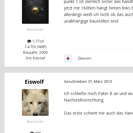
punkt 1 ist ziemlich sicher das han
jetzt mit 160tkm hängt hinten link
allerdings weiß ich nicht ob das a
unabhängige baustellen sind.
Benutzer
1,1Tsd
1.4 TDI (AMF)
Baujahr: 2000
Ort: Kassel
Zitieren
Eiswolf
Geschrieben
31. März 2013
Ich schließe mich Pater B an und wü
Nachstellvorrichtung.
Das erste scheint mir auch das Han
Benutzer