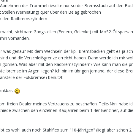
bei Abnehmen der Trommel rieselte nur so der Bremsstaub auf den Bo
2 Stellen (Vernietung) quer über den Belag gebrochen
an den Radbremszylindern
emacht, sichtbare Gangstellen (Federn, Gelenke) mit MoS2-Öl sparsam
rhin vorhanden.
Aber was genau? Mit dem Wechseln der kpl. Bremsbacken geht es ja sc
sind und die Verschleißgrenze erreicht haben. Dann werde ich mir wo
n gönnen. Was aber mit den Radbremszylindern? Wie kann man die pr
stellbremse im Argen liegen? Ich bin im übrigen jemand, der diese Br
 anstelle der Fußbremse) benutzt.
dankbar.
om freien Dealer meines Vertrauens zu beschaffen. Teile-Nrn. habe ic
hiede zwischen den einzelnen Baujahren beim 1.4er Benziner, auf die 
bt es wohl auch noch Stahlflex zum "10-Jährigen" (liegt aber schon 