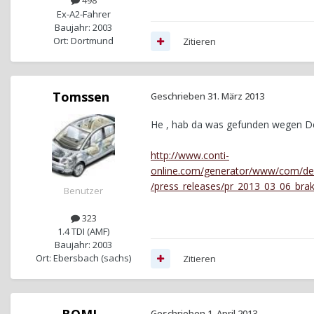
498
Ex-A2-Fahrer
Baujahr: 2003
Ort: Dortmund
Zitieren
Tomssen
Geschrieben
31. März 2013
He , hab da was gefunden wegen
http://www.conti-
online.com/generator/www/com/de/
/press_releases/pr_2013_03_06_bra
Benutzer
323
1.4 TDI (AMF)
Baujahr: 2003
Ort: Ebersbach (sachs)
Zitieren
BOML
Geschrieben
1. April 2013