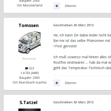
Baujahr: 2003
Ort: Münsterland
Zitieren
Tomssen
Geschrieben
30. März 2013
He, ich kann Dir dabei leider nicht 
Bei mir ist das selbe Phänomen mit 
>Fest gerostet
Ich muß sowieso mal hinten alles öf
Benutzer
Rostfrei sind/wären .... hab da mal w
geht das Temperatur-Technisch übe
323
1.4 TDI (AMF)
Baujahr: 2003
Ort: Ebersbach (sachs)
Zitieren
S.Tatzel
Geschrieben
30. März 2013