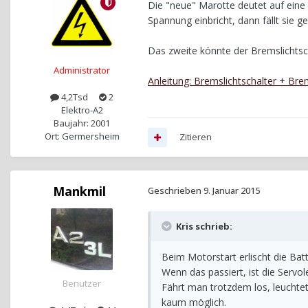
Die "neue" Marotte deutet auf eine
Spannung einbricht, dann fällt sie g
Das zweite könnte der Bremslichtsch
Administrator
Anleitung: Bremslichtschalter + Bre
4,2Tsd
2
Elektro-A2
Baujahr: 2001
Ort: Germersheim
Zitieren
Mankmil
Geschrieben
9. Januar 2015
Kris schrieb:
Beim Motorstart erlischt die Bat
Wenn das passiert, ist die Servo
Benutzer
Fährt man trotzdem los, leuchtet
kaum möglich.