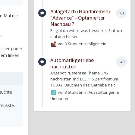
Ablagefach (Handbremse)
101
en Mal die
"Advance" - Optimierter
Nachbau ?
Es gibt da evtl. etwas besseres. Einfach
r.
mal durchlesen.
vor 3 Stunden
in
Allgemein
lissen) oder
dem linken
Automatikgetriebe
140
nachrüsten
Angebot PL steht im Thema LPG
nachrüsten. Incl ECE 115 Zertifikat um
1.500 €. Baut man das Getriebe halt...
euchte
vor 3 Stunden
in
Ausstattungen &
Umbauten
 musste.