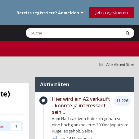
Jetzt registrieren
Bereits registriert? Anmelden
Alle Aktivitäten
Aktivitäten
te)
Hier wird ein A2 verkauft
11.226
- könnte ja interessant
sein...
Vom Nachtaktiven habe ich genau so
eine hochglanzpolierte 2000er Jaipurrote
gen
1
Kugel abgeholt. Selbe...
vor 14 Minuten
in