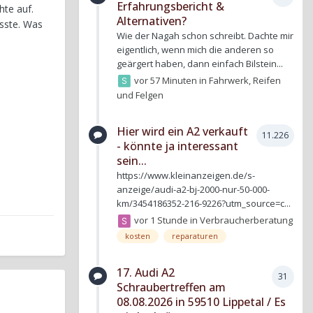
Erfahrungsbericht &
hte auf.
Alternativen?
sste. Was
Wie der Nagah schon schreibt. Dachte mir
eigentlich, wenn mich die anderen so
geärgert haben, dann einfach Bilstein...
vor 57 Minuten
in
Fahrwerk, Reifen
und Felgen
Hier wird ein A2 verkauft
11.226
- könnte ja interessant
sein...
https://www.kleinanzeigen.de/s-
anzeige/audi-a2-bj-2000-nur-50-000-
km/3454186352-216-9226?utm_source=c...
vor 1 Stunde
in
Verbraucherberatung
kosten
reparaturen
17. Audi A2
31
Schraubertreffen am
08.08.2026 in 59510 Lippetal / Es