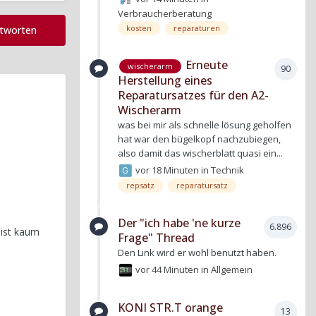
Verbraucherberatung
kosten
reparaturen
ntworten
Erneute
wischerarm
90
Herstellung eines
Reparatursatzes für den A2-
Wischerarm
was bei mir als schnelle lösung geholfen
hat war den bügelkopf nachzubiegen,
also damit das wischerblatt quasi ein...
vor 18 Minuten
in
Technik
repsatz
reparatursatz
Der "ich habe 'ne kurze
6.896
 ist kaum
Frage" Thread
Den Link wird er wohl benutzt haben.
vor 44 Minuten
in
Allgemein
KONI STR.T orange
13