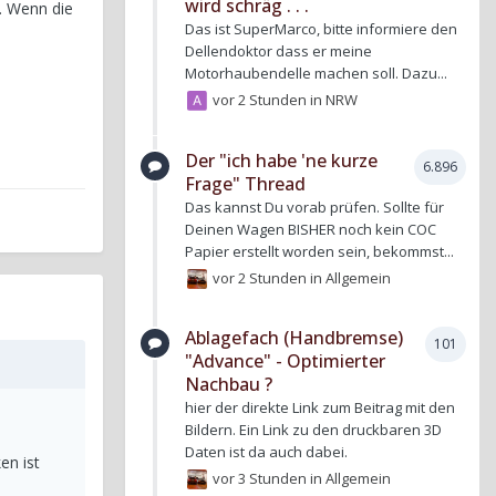
wird schräg . . .
. Wenn die
Das ist SuperMarco, bitte informiere den
Dellendoktor dass er meine
Motorhaubendelle machen soll. Dazu...
vor 2 Stunden
in
NRW
Der "ich habe 'ne kurze
6.896
Frage" Thread
Das kannst Du vorab prüfen. Sollte für
Deinen Wagen BISHER noch kein COC
Papier erstellt worden sein, bekommst...
vor 2 Stunden
in
Allgemein
Ablagefach (Handbremse)
101
"Advance" - Optimierter
Nachbau ?
hier der direkte Link zum Beitrag mit den
Bildern. Ein Link zu den druckbaren 3D
Daten ist da auch dabei.
en ist
vor 3 Stunden
in
Allgemein