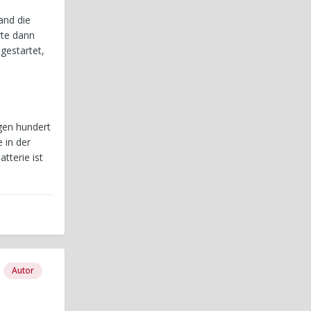
and die
rte dann
gestartet,
igen hundert
 in der
tterie ist
Autor