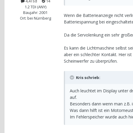
4,4Tsd
14
1.2 TDI (ANY)
Baujahr: 2001
Wenn die Batterieanzeige nicht verl
Ort: bei Nürnberg
Batteriespannung bei eingeschaltete
Da die Servolenkung ein sehr großer
Es kann die Lichtmaschine selbst sei
aber ein schlechter Kontakt. Hier i
Scheinwerfer zu überprüfen.
Kris schrieb:
Auch leuchtet im Display unter 
auf.
Besonders dann wenn man z.B. im
Was dann hilft ist ein Motorneust
Im Fehlerspeicher wurde auch hier