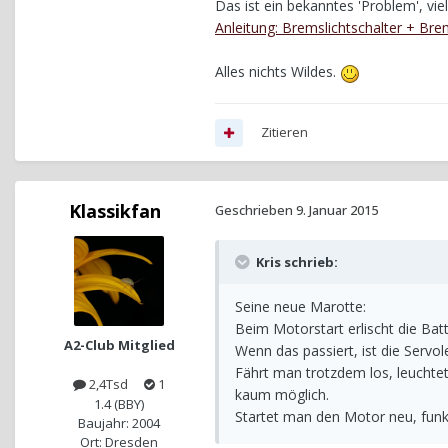
Das ist ein bekanntes 'Problem', viel
Anleitung: Bremslichtschalter + Brem
Alles nichts Wildes.
Zitieren
Klassikfan
Geschrieben
9. Januar 2015
Kris schrieb:
Seine neue Marotte:
Beim Motorstart erlischt die Bat
A2-Club Mitglied
Wenn das passiert, ist die Servo
Fährt man trotzdem los, leuchtet
2,4Tsd
1
kaum möglich.
1.4 (BBY)
Startet man den Motor neu, funkti
Baujahr: 2004
Ort: Dresden