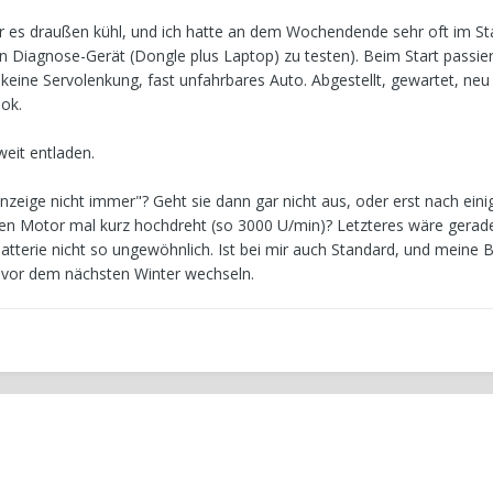
r es draußen kühl, und ich hatte an dem Wochendende sehr oft im St
ein Diagnose-Gerät (Dongle plus Laptop) zu testen). Beim Start passie
eine Servolenkung, fast unfahrbares Auto. Abgestellt, gewartet, neu 
 ok.
weit entladen.
anzeige nicht immer"? Geht sie dann gar nicht aus, oder erst nach ein
n Motor mal kurz hochdreht (so 3000 U/min)? Letzteres wäre gerade
Batterie nicht so ungewöhnlich. Ist bei mir auch Standard, und meine Ba
h vor dem nächsten Winter wechseln.