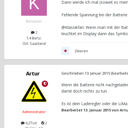
Dann werde ich mal (soweit es mein
Fehlende Spannung bei der Batterie 
Benutzer
@Klassikfan: Wenn man mit der Batte
2
leuchtet im Display dann das Symbol
1.4 Benz.
Ort: Saarland
Zitieren
Artur
Geschrieben
13. Januar 2015
(bearbeit
Wenn die Batterie nicht nachgeladen w
damit doch nichts zu tun.
Es ist dein Laderegler oder die LiMa 
Bearbeitet
13. Januar 2015
von Art
Administrator
4,2Tsd
2